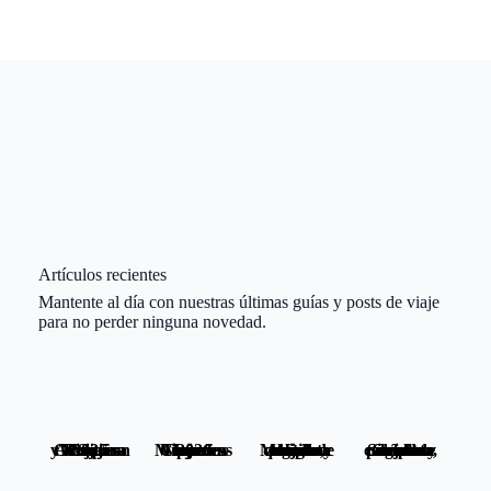
Artículos recientes
Mantente al día con nuestras últimas guías y posts de viaje
para no perder ninguna novedad.
Los 5 Mejores Relojes GPS para Aventura y Viajes en 2026
Las 5 Mejores Cámaras Mirrorless para Viajes en 2026
Molina de Aragón: guía completa con castillo, qué ver y dónde alojarse
Sierra de Gredos: guía completa con rutas, pueblos y dónde alojarse