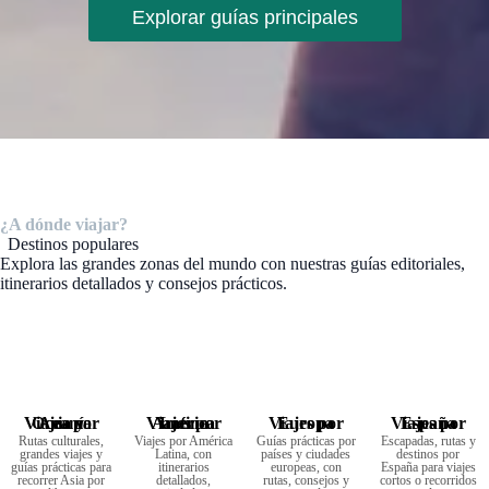
Explorar guías principales
¿A dónde viajar?
Destinos populares
Explora las grandes zonas del mundo con nuestras guías editoriales,
itinerarios detallados y consejos prácticos.
Viajes por Asia y Oceanía
Viajes por América Latina
Viajes por Europa
Viajes por España
Rutas culturales,
Viajes por América
Guías prácticas por
Escapadas, rutas y
grandes viajes y
Latina, con
países y ciudades
destinos por
guías prácticas para
itinerarios
europeas, con
España para viajes
recorrer Asia por
detallados,
rutas, consejos y
cortos o recorridos