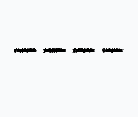
Alojamiento sostenible: qué es, certificaciones y cómo evitar el greenwashing
Los 6 mejores calzados de viaje en 2026: botas, zapatillas y sandalias para cada tipo de escapada
7 castillos de España que visitar en otoño: historia, niebla y paisajes de película
Qué meter en la maleta para una escapada de otoño: la guía definitiva