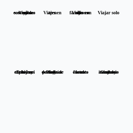
Viajes sostenibles y ecoturismo
Viajes en tren
Viajes en familia con niños
Viajar solo
Turismo de lujo y experiencias exclusivas
Playas paradisíacas y destinos de sol
Hoteles con encanto
Grandes viajes y aventuras internacionales