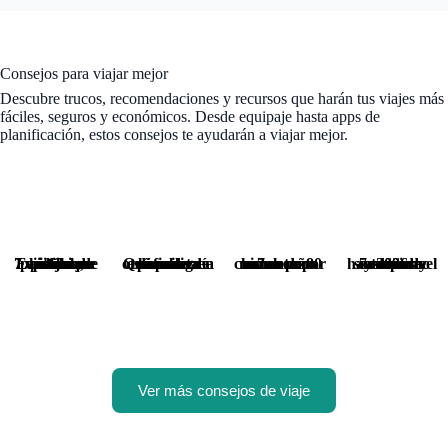
Consejos para viajar mejor
Descubre trucos, recomendaciones y recursos que harán tus viajes más
fáciles, seguros y económicos. Desde equipaje hasta apps de
planificación, estos consejos te ayudarán a viajar mejor.
7 castillos de España que visitar en otoño: historia, niebla y paisajes de película
Qué meter en la maleta para una escapada de otoño: la guía definitiva
7 casas rurales con chimenea por menos de 80 euros para este otoño
7 rutas de senderismo entre castaños y hayas para el otoño de 2026
Ver más consejos de viaje