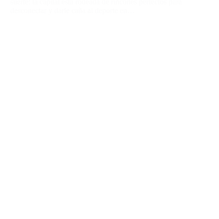
suerte: la capital está rodeada de rincones perfectos para
desconectar y darle caña al deporte en…