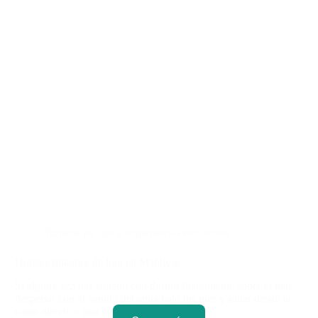
Turismo de lujo y experiencias exclusivas
Hoteles flotantes de lujo en Maldivas
Si alguna vez has soñado con dormir literalmente sobre el mar,
despertar con el sonido del agua bajo tus pies y saltar desde la
cama directo a una laguna azul,…