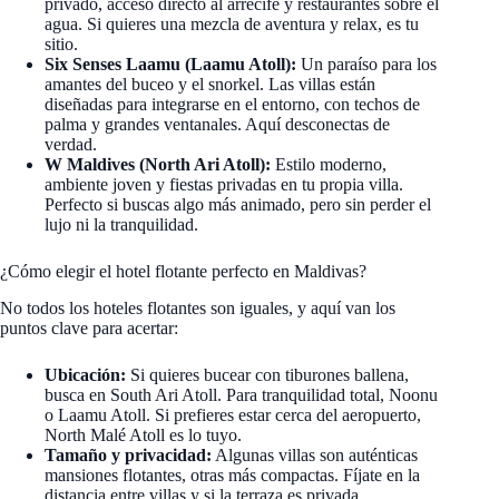
privado, acceso directo al arrecife y restaurantes sobre el
agua. Si quieres una mezcla de aventura y relax, es tu
sitio.
Six Senses Laamu (Laamu Atoll):
Un paraíso para los
amantes del buceo y el snorkel. Las villas están
diseñadas para integrarse en el entorno, con techos de
palma y grandes ventanales. Aquí desconectas de
verdad.
W Maldives (North Ari Atoll):
Estilo moderno,
ambiente joven y fiestas privadas en tu propia villa.
Perfecto si buscas algo más animado, pero sin perder el
lujo ni la tranquilidad.
¿Cómo elegir el hotel flotante perfecto en Maldivas?
No todos los hoteles flotantes son iguales, y aquí van los
puntos clave para acertar:
Ubicación:
Si quieres bucear con tiburones ballena,
busca en South Ari Atoll. Para tranquilidad total, Noonu
o Laamu Atoll. Si prefieres estar cerca del aeropuerto,
North Malé Atoll es lo tuyo.
Tamaño y privacidad:
Algunas villas son auténticas
mansiones flotantes, otras más compactas. Fíjate en la
distancia entre villas y si la terraza es privada