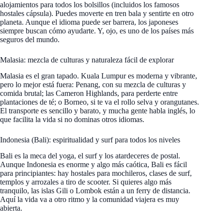
alojamientos para todos los bolsillos (incluidos los famosos
hostales cápsula). Puedes moverte en tren bala y sentirte en otro
planeta. Aunque el idioma puede ser barrera, los japoneses
siempre buscan cómo ayudarte. Y, ojo, es uno de los países más
seguros del mundo.
Malasia: mezcla de culturas y naturaleza fácil de explorar
Malasia es el gran tapado. Kuala Lumpur es moderna y vibrante,
pero lo mejor está fuera: Penang, con su mezcla de culturas y
comida brutal; las Cameron Highlands, para perderte entre
plantaciones de té; o Borneo, si te va el rollo selva y orangutanes.
El transporte es sencillo y barato, y mucha gente habla inglés, lo
que facilita la vida si no dominas otros idiomas.
Indonesia (Bali): espiritualidad y surf para todos los niveles
Bali es la meca del yoga, el surf y los atardeceres de postal.
Aunque Indonesia es enorme y algo más caótica, Bali es fácil
para principiantes: hay hostales para mochileros, clases de surf,
templos y arrozales a tiro de scooter. Si quieres algo más
tranquilo, las islas Gili o Lombok están a un ferry de distancia.
Aquí la vida va a otro ritmo y la comunidad viajera es muy
abierta.