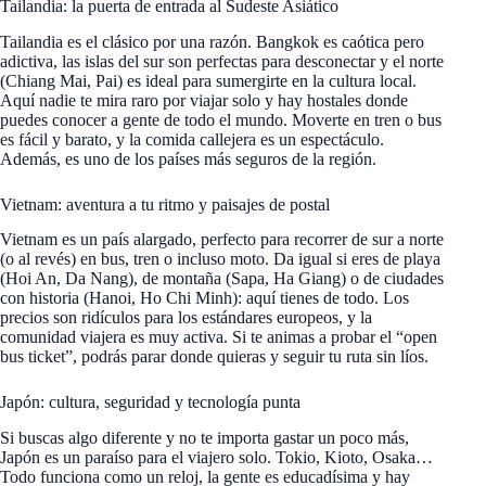
Tailandia: la puerta de entrada al Sudeste Asiático
Tailandia es el clásico por una razón. Bangkok es caótica pero
adictiva, las islas del sur son perfectas para desconectar y el norte
(Chiang Mai, Pai) es ideal para sumergirte en la cultura local.
Aquí nadie te mira raro por viajar solo y hay hostales donde
puedes conocer a gente de todo el mundo. Moverte en tren o bus
es fácil y barato, y la comida callejera es un espectáculo.
Además, es uno de los países más seguros de la región.
Vietnam: aventura a tu ritmo y paisajes de postal
Vietnam es un país alargado, perfecto para recorrer de sur a norte
(o al revés) en bus, tren o incluso moto. Da igual si eres de playa
(Hoi An, Da Nang), de montaña (Sapa, Ha Giang) o de ciudades
con historia (Hanoi, Ho Chi Minh): aquí tienes de todo. Los
precios son ridículos para los estándares europeos, y la
comunidad viajera es muy activa. Si te animas a probar el “open
bus ticket”, podrás parar donde quieras y seguir tu ruta sin líos.
Japón: cultura, seguridad y tecnología punta
Si buscas algo diferente y no te importa gastar un poco más,
Japón es un paraíso para el viajero solo. Tokio, Kioto, Osaka…
Todo funciona como un reloj, la gente es educadísima y hay