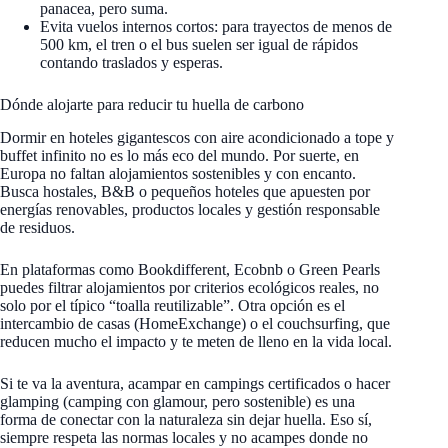
panacea, pero suma.
Evita vuelos internos cortos: para trayectos de menos de
500 km, el tren o el bus suelen ser igual de rápidos
contando traslados y esperas.
Dónde alojarte para reducir tu huella de carbono
Dormir en hoteles gigantescos con aire acondicionado a tope y
buffet infinito no es lo más eco del mundo. Por suerte, en
Europa no faltan alojamientos sostenibles y con encanto.
Busca hostales, B&B o pequeños hoteles que apuesten por
energías renovables, productos locales y gestión responsable
de residuos.
En plataformas como Bookdifferent, Ecobnb o Green Pearls
puedes filtrar alojamientos por criterios ecológicos reales, no
solo por el típico “toalla reutilizable”. Otra opción es el
intercambio de casas (HomeExchange) o el couchsurfing, que
reducen mucho el impacto y te meten de lleno en la vida local.
Si te va la aventura, acampar en campings certificados o hacer
glamping (camping con glamour, pero sostenible) es una
forma de conectar con la naturaleza sin dejar huella. Eso sí,
siempre respeta las normas locales y no acampes donde no