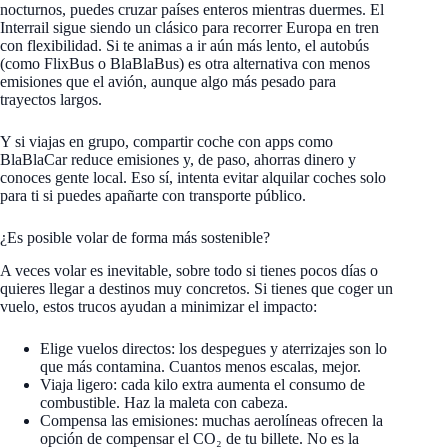
nocturnos, puedes cruzar países enteros mientras duermes. El
Interrail sigue siendo un clásico para recorrer Europa en tren
con flexibilidad. Si te animas a ir aún más lento, el autobús
(como FlixBus o BlaBlaBus) es otra alternativa con menos
emisiones que el avión, aunque algo más pesado para
trayectos largos.
Y si viajas en grupo, compartir coche con apps como
BlaBlaCar reduce emisiones y, de paso, ahorras dinero y
conoces gente local. Eso sí, intenta evitar alquilar coches solo
para ti si puedes apañarte con transporte público.
¿Es posible volar de forma más sostenible?
A veces volar es inevitable, sobre todo si tienes pocos días o
quieres llegar a destinos muy concretos. Si tienes que coger un
vuelo, estos trucos ayudan a minimizar el impacto:
Elige vuelos directos: los despegues y aterrizajes son lo
que más contamina. Cuantos menos escalas, mejor.
Viaja ligero: cada kilo extra aumenta el consumo de
combustible. Haz la maleta con cabeza.
Compensa las emisiones: muchas aerolíneas ofrecen la
opción de compensar el CO₂ de tu billete. No es la