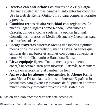
Reserva con antelación
: Los billetes de AVE y Larga
Distancia suelen ser más baratos cuanto antes los compras.
Usa la web de Renfe, Ouigo o Iryo para comparar horarios
y precios.
Combina trenes de alta velocidad con regionales
: Así
puedes llegar a lugares como Ronda, Covarrubias o
Cazorla, donde el coche suele ser la opción habitual.
Consulta los horarios de Media Distancia y Cercanías para
cuadrar los enlaces.
Escoge trayectos directos
: Menos transbordos significa
menos consumo energético y menos estrés. Si tienes que
cambiar de tren, busca estaciones con buenas conexiones,
como Madrid-Chamartín o Barcelona-Sants.
Lleva equipaje ligero
: Cuanto menos peso, menos
energía necesita el tren para moverse. Además, te facilitará
la vida en estaciones y al cambiar de tren.
Aprovecha los abonos y descuentos
: El
Abono Renfe
para Media Distancia, los bonos de Interrail España o los
descuentos para jóvenes y mayores de 60 pueden ahorrarte
mucho dinero y fomentar trayectos más sostenibles.
Rutas en tren con encanto y conciencia ecológica
Si quieres ideas de escapadas reales en tren, aquí van algunas