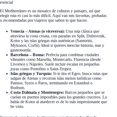
esencial
El Mediterráneo es un mosaico de culturas y paisajes, así que
elegir ruta es casi lo más difícil. Aquí van mis favoritas, probadas
o recomendadas por viajeros que saben lo que hacen:
Venecia – Atenas (o viceversa):
Una ruta clásica que
atraviesa la costa croata, con paradas en Split, Dubrovnik,
Kotor y las islas griegas más auténticas (Santorini,
Mykonos, Corfú). Ideal si quieres mezclar historia, mar y
gastronomía.
Barcelona – Roma:
Perfecta para combinar ciudades
vibrantes como Marsella, Montecarlo, Florencia (desde
Livorno) y Nápoles. Suele incluir escalas en pequeñas
joyas como Portofino o Saint-Tropez.
Islas griegas y Turquía:
Si te tira el Egeo, busca rutas que
salgan de Atenas y recorran islas menos turísticas como
Patmos, Syros o Paros, terminando en Estambul o
Bodrum.
Costa Dálmata y Montenegro:
Barcos pequeños que se
cuelan en puertos imposibles para los grandes cruceros. La
bahía de Kotor al atardecer es de lo más impresionante que
he visto.