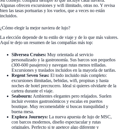
Mi consejo: compara siempre lo que incluye cada naviera.
Algunas ofrecen excursiones y wifi ilimitado, otras no. Y revisa
bien las tasas portuarias y los vuelos, que a veces no están
incluidos.
¿Cómo elegir la mejor naviera de lujo?
La elección depende de tu estilo de viaje y de lo que más valores.
Aquí te dejo un resumen de las compañías más top:
Silversea Cruises:
Muy orientada al servicio
personalizado y la gastronomía. Sus barcos son pequeños
(300-600 pasajeros) y navegan rutas menos trilladas.
Excursiones y traslados incluidos en la mayoría de tarifas.
Regent Seven Seas:
El todo incluido más completo:
excursiones ilimitadas, bebidas, wifi, propinas y hasta
noches de hotel precrucero. Ideal si quieres olvidarte de la
cartera durante el viaje.
Seabourn:
Ambientes elegantes pero relajados. Suelen
incluir eventos gastronómicos y escalas en puertos
boutique. Muy recomendable si buscas tranquilidad y
buena mesa.
Explora Journeys:
La nueva apuesta de lujo de MSC,
con barcos modernos, diseño espectacular y rutas
originales. Perfecto si te apetece algo diferente y