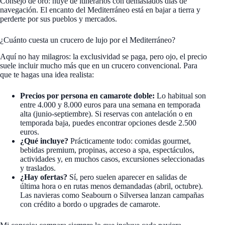
Consejo de oro: huye de itinerarios con demasiados días de
navegación. El encanto del Mediterráneo está en bajar a tierra y
perderte por sus pueblos y mercados.
¿Cuánto cuesta un crucero de lujo por el Mediterráneo?
Aquí no hay milagros: la exclusividad se paga, pero ojo, el precio
suele incluir mucho más que en un crucero convencional. Para
que te hagas una idea realista:
Precios por persona en camarote doble:
Lo habitual son
entre 4.000 y 8.000 euros para una semana en temporada
alta (junio-septiembre). Si reservas con antelación o en
temporada baja, puedes encontrar opciones desde 2.500
euros.
¿Qué incluye?
Prácticamente todo: comidas gourmet,
bebidas premium, propinas, acceso a spa, espectáculos,
actividades y, en muchos casos, excursiones seleccionadas
y traslados.
¿Hay ofertas?
Sí, pero suelen aparecer en salidas de
última hora o en rutas menos demandadas (abril, octubre).
Las navieras como Seabourn o Silversea lanzan campañas
con crédito a bordo o upgrades de camarote.