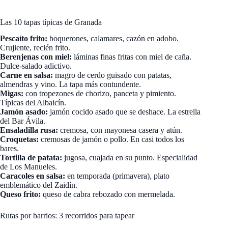
Las 10 tapas típicas de Granada
Pescaíto frito:
boquerones, calamares, cazón en adobo.
Crujiente, recién frito.
Berenjenas con miel:
láminas finas fritas con miel de caña.
Dulce-salado adictivo.
Carne en salsa:
magro de cerdo guisado con patatas,
almendras y vino. La tapa más contundente.
Migas:
con tropezones de chorizo, panceta y pimiento.
Típicas del Albaicín.
Jamón asado:
jamón cocido asado que se deshace. La estrella
del Bar Ávila.
Ensaladilla rusa:
cremosa, con mayonesa casera y atún.
Croquetas:
cremosas de jamón o pollo. En casi todos los
bares.
Tortilla de patata:
jugosa, cuajada en su punto. Especialidad
de Los Manueles.
Caracoles en salsa:
en temporada (primavera), plato
emblemático del Zaidín.
Queso frito:
queso de cabra rebozado con mermelada.
Rutas por barrios: 3 recorridos para tapear