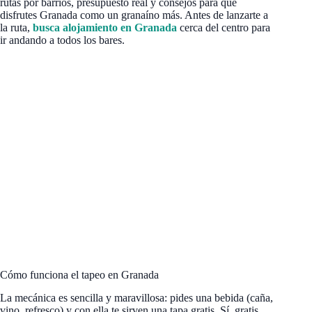
rutas por barrios, presupuesto real y consejos para que
disfrutes Granada como un granaíno más. Antes de lanzarte a
la ruta,
busca alojamiento en Granada
cerca del centro para
ir andando a todos los bares.
Cómo funciona el tapeo en Granada
La mecánica es sencilla y maravillosa: pides una bebida (caña,
vino, refresco) y con ella te sirven una tapa gratis. Sí, gratis.