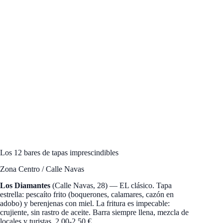
Los 12 bares de tapas imprescindibles
Zona Centro / Calle Navas
Los Diamantes
(Calle Navas, 28) — EL clásico. Tapa
estrella: pescaíto frito (boquerones, calamares, cazón en
adobo) y berenjenas con miel. La fritura es impecable:
crujiente, sin rastro de aceite. Barra siempre llena, mezcla de
locales y turistas. 2,00-2,50 €.