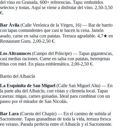
del vino en Granada, 600+ referencias. Tapa: embutidos
selectos y tostas. Aquí se viene a disfrutar del vino. 2,50-3,50
€.
Bar Ávila
(Calle Verónica de la Virgen, 16) — Bar de barrio
con tapas contundentes que casi te hacen la cena. Jamón
asado, carne en salsa con patatas. Terraza agradable. 4,7★ en
Restaurant Guru. 2,00-2,50 €.
Los Altramuces
(Campo del Príncipe) — Tapas gigantescas,
casi medias raciones. Carne en salsa con patatas, berenjenas
fritas con miel. En plaza emblemática. 2,00-2,50 €.
Barrio del Albaicín
La Esquinita de San Miguel
(Calle San Miguel Alta) — En
la parte alta del Albaicín, con vistas y clientela local. Tapas
caseras: migas, carnes guisadas. Ideal para combinar con un
paseo por el mirador de San Nicolás.
Bar Lara
(Cuesta del Chapiz) — En el camino de subida al
Sacromonte. Tapas granadinas de toda la vida, terraza fresca
en verano. Parada perfecta entre el Albaicín y el Sacromonte.