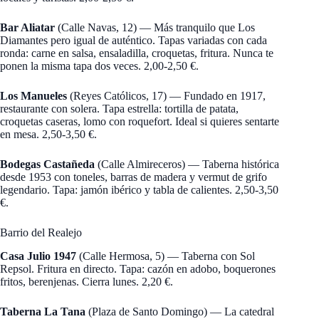
Bar Aliatar
(Calle Navas, 12) — Más tranquilo que Los
Diamantes pero igual de auténtico. Tapas variadas con cada
ronda: carne en salsa, ensaladilla, croquetas, fritura. Nunca te
ponen la misma tapa dos veces. 2,00-2,50 €.
Los Manueles
(Reyes Católicos, 17) — Fundado en 1917,
restaurante con solera. Tapa estrella: tortilla de patata,
croquetas caseras, lomo con roquefort. Ideal si quieres sentarte
en mesa. 2,50-3,50 €.
Bodegas Castañeda
(Calle Almireceros) — Taberna histórica
desde 1953 con toneles, barras de madera y vermut de grifo
legendario. Tapa: jamón ibérico y tabla de calientes. 2,50-3,50
€.
Barrio del Realejo
Casa Julio 1947
(Calle Hermosa, 5) — Taberna con Sol
Repsol. Fritura en directo. Tapa: cazón en adobo, boquerones
fritos, berenjenas. Cierra lunes. 2,20 €.
Taberna La Tana
(Plaza de Santo Domingo) — La catedral