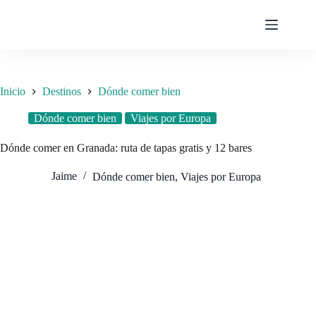
Saltar
al
contenido
Inicio
Destinos
Dónde comer bien
Dónde comer bien
Viajes por Europa
Dónde comer en Granada: ruta de tapas gratis y 12 bares
Jaime
Dónde comer bien
,
Viajes por Europa