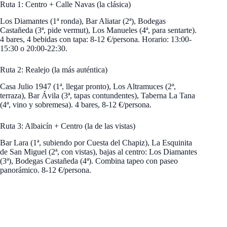
Ruta 1: Centro + Calle Navas (la clásica)
Los Diamantes (1ª ronda), Bar Aliatar (2ª), Bodegas
Castañeda (3ª, pide vermut), Los Manueles (4ª, para sentarte).
4 bares, 4 bebidas con tapa: 8-12 €/persona. Horario: 13:00-
15:30 o 20:00-22:30.
Ruta 2: Realejo (la más auténtica)
Casa Julio 1947 (1ª, llegar pronto), Los Altramuces (2ª,
terraza), Bar Ávila (3ª, tapas contundentes), Taberna La Tana
(4ª, vino y sobremesa). 4 bares, 8-12 €/persona.
Ruta 3: Albaicín + Centro (la de las vistas)
Bar Lara (1ª, subiendo por Cuesta del Chapiz), La Esquinita
de San Miguel (2ª, con vistas), bajas al centro: Los Diamantes
(3ª), Bodegas Castañeda (4ª). Combina tapeo con paseo
panorámico. 8-12 €/persona.