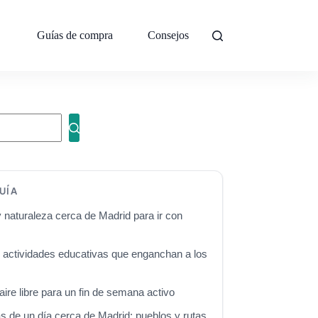
Guías de compra
Consejos
Sobre mí
Con
UÍA
 naturaleza cerca de Madrid para ir con
actividades educativas que enganchan a los
aire libre para un fin de semana activo
 de un día cerca de Madrid: pueblos y rutas