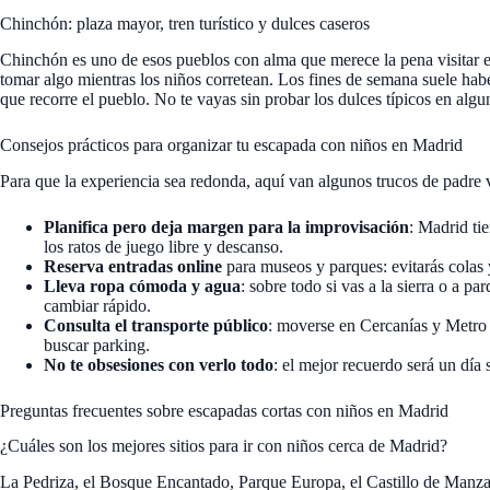
Chinchón: plaza mayor, tren turístico y dulces caseros
Chinchón es uno de esos pueblos con alma que merece la pena visitar e
tomar algo mientras los niños corretean. Los fines de semana suele haber
que recorre el pueblo. No te vayas sin probar los dulces típicos en algun
Consejos prácticos para organizar tu escapada con niños en Madrid
Para que la experiencia sea redonda, aquí van algunos trucos de padre v
Planifica pero deja margen para la improvisación
: Madrid ti
los ratos de juego libre y descanso.
Reserva entradas online
para museos y parques: evitarás colas 
Lleva ropa cómoda y agua
: sobre todo si vas a la sierra o a 
cambiar rápido.
Consulta el transporte público
: moverse en Cercanías y Metro
buscar parking.
No te obsesiones con verlo todo
: el mejor recuerdo será un día s
Preguntas frecuentes sobre escapadas cortas con niños en Madrid
¿Cuáles son los mejores sitios para ir con niños cerca de Madrid?
La Pedriza, el Bosque Encantado, Parque Europa, el Castillo de Manza