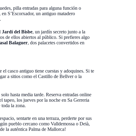
 puedes, pilla entradas para alguna función o
, en S’Escorxador, un antiguo matadero
.
l
Jardí del Bisbe
, un jardín secreto junto a la
s de ellos abiertos al público. Si prefieres algo
asal Balaguer
, dos palacetes convertidos en
l casco antiguo tiene cuestas y adoquines. Si te
gar a sitios como el Castillo de Bellver o la
 solo hasta media tarde. Reserva entradas online
 el tapeo, los jueves por la noche en Sa Gerreria
 toda la zona.
spacio, sentarte en una terraza, perderte por sus
a algún pueblo cercano como Valldemossa o Deià,
ta de la auténtica Palma de Mallorca!