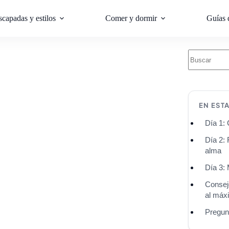
scapadas y estilos
Comer y dormir
Guías 
EN EST
Día 1: 
Día 2: 
alma
Día 3:
Consej
al máx
Pregun