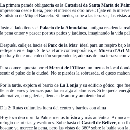
La primera parada obligatoria es la
Catedral de Santa María de Pal
impresiona desde fuera, pero el interior es otro nivel: fíjate en la inter
Santísimo de Miquel Barceló. Si puedes, sube a las terrazas; las vistas 
Justo al lado tienes el
Palacio de la Almudaina
, antigua residencia re
la pena entrar y pasear por sus patios y jardines, imaginando la vida pal
Después, callejea hacia el
Parc de la Mar
, ideal para un respiro bajo l
reflejada en el lago. Si te va el arte contemporáneo, el
Museu d’Art Mo
piedra y tiene una colección sorprendente, además de una terraza con v
Para comer, apuesta por el
Mercat de l’Olivar
, un mercado local dond
sentir el pulso de la ciudad. No te pierdas la sobrasada, el queso mahoné
Por la tarde, explora el barrio de
La Lonja
y su edificio gótico, que fu
llena de bares y terrazas para tomar algo al atardecer. Si te queda energ
alternativo, con galerías, tiendas de autor y ambiente local.
Día 2: Rutas culturales fuera del centro y barrios con alma
Hoy toca descubrir la Palma menos turística y más auténtica. Arranca e
refugio de artistas y escritores. Sube hasta el
Castell de Bellver
, una fo
bosque ya merece la pena, pero las vistas de 360º sobre la bahía son la