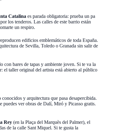
nta Catalina
es parada obligatoria: prueba un pa
por los tenderos. Las calles de este barrio están
tomarte un respiro.
 reproducen edificios emblemáticos de toda España.
quitectura de Sevilla, Toledo o Granada sin salir de
do con bares de tapas y ambiente joven. Si te va la
el taller original del artista está abierto al público
o conocidos y arquitectura que pasa desapercibida.
e puedes ver obras de Dalí, Miró y Picasso gratis.
za Rey
(en la Plaça del Marquès del Palmer), el
s de la calle Sant Miquel. Si te gusta la