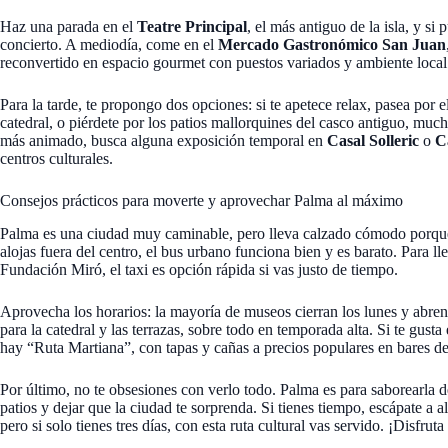
Haz una parada en el
Teatre Principal
, el más antiguo de la isla, y si
concierto. A mediodía, come en el
Mercado Gastronómico San Juan
reconvertido en espacio gourmet con puestos variados y ambiente local
Para la tarde, te propongo dos opciones: si te apetece relax, pasea por e
catedral, o piérdete por los patios mallorquines del casco antiguo, mucho
más animado, busca alguna exposición temporal en
Casal Solleric
o
C
centros culturales.
Consejos prácticos para moverte y aprovechar Palma al máximo
Palma es una ciudad muy caminable, pero lleva calzado cómodo porque e
alojas fuera del centro, el bus urbano funciona bien y es barato. Para lle
Fundación Miró, el taxi es opción rápida si vas justo de tiempo.
Aprovecha los horarios: la mayoría de museos cierran los lunes y abren
para la catedral y las terrazas, sobre todo en temporada alta. Si te gusta
hay “Ruta Martiana”, con tapas y cañas a precios populares en bares de
Por último, no te obsesiones con verlo todo. Palma es para saborearla de
patios y dejar que la ciudad te sorprenda. Si tienes tiempo, escápate 
pero si solo tienes tres días, con esta ruta cultural vas servido. ¡Disfru