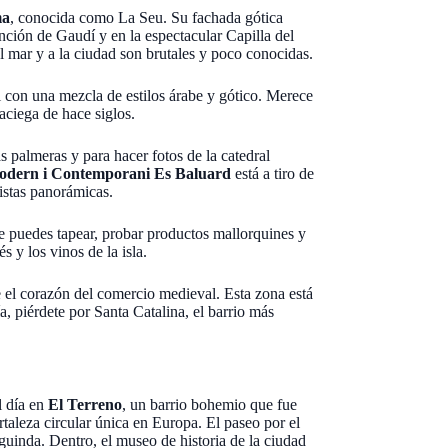
ma
, conocida como La Seu. Su fachada gótica
vención de Gaudí y en la espectacular Capilla del
al mar y a la ciudad son brutales y poco conocidas.
al con una mezcla de estilos árabe y gótico. Merece
aciega de hace siglos.
as palmeras y para hacer fotos de la catedral
dern i Contemporani Es Baluard
está a tiro de
istas panorámicas.
e puedes tapear, probar productos mallorquines y
s y los vinos de la isla.
e el corazón del comercio medieval. Esta zona está
ía, piérdete por Santa Catalina, el barrio más
l día en
El Terreno
, un barrio bohemio que fue
rtaleza circular única en Europa. El paseo por el
 guinda. Dentro, el museo de historia de la ciudad