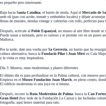
es pequeño pero interesante.
Baja hacia
Santa Catalina
, el barrio de moda. Aquí el
Mercado de Sa
amb oli (pan con aceite, tomate y embutidos locales) y déjate aconsejar 
llenas de murales, tiendas vintage y cafeterías con rollo, perfectas para 
Después, acércate al
Poble Espanyol
, un museo al aire libre donde se
Puede sonar a turistada, pero es curioso y te permite ver en un paseo ar
Mallorca.
Por la tarde, date una vuelta por
Sa Gerreria
, un barrio que ha resurgi
cultura alternativa, busca la
Fundació Pilar i Joan Miró
en Cala Major: 
y la visita es muy inspiradora.
Día 3: Museos, rutas modernistas y planes diferentes
El último día es para profundizar en la Palma cultural, con museos poc
Empieza en el
Museo Fundación Juan March
, en pleno centro, dond
El edificio modernista es una joya en sí mismo.
Después, recorre la
Ruta Modernista de Palma
: busca la
Can Forte
Gran Hotel
(hoy sede de la Fundación La Caixa) y las fachadas colorida
fotografía, aquí tienes material para rato.