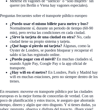
Meterse en vagones de “silencio” o “solo mujeres” sin
querer (en Berlín o Viena hay vagones especiales).
Preguntas frecuentes sobre el transporte público europeo
¿Puedo usar el mismo billete para metro y bus?
Normalmente sí, durante un periodo de tiempo (60-90
min), pero revisa las condiciones en cada ciudad.
¿Sirve la tarjeta de una ciudad en otra?
No, cada
ciudad tiene su propio sistema y tarjeta.
¿Qué hago si pierdo mi tarjeta?
Algunas, como la
Oyster de Londres, se pueden bloquear y recuperar el
saldo si las has registrado online.
¿Puedo pagar con el móvil?
En muchas ciudades sí,
usando Apple Pay, Google Pay o la app oficial de
transporte.
¿Hay wifi en el metro?
En Londres, París y Madrid hay
wifi en muchas estaciones, pero no siempre dentro de los
trenes.
En resumen: moverse en transporte público por las ciudades
europeas es la mejor forma de conocerlas de verdad. Con un
poco de planificación y estos trucos, te aseguro que ahorrarás
tiempo, dinero y algún que otro disgusto. Y si tienes dudas, ya
sabes: pregunta, observa y disfruta del trayecto. ¡Buen viaje!