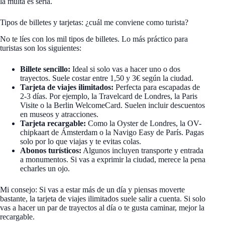
la multa es seria.
Tipos de billetes y tarjetas: ¿cuál me conviene como turista?
No te líes con los mil tipos de billetes. Lo más práctico para
turistas son los siguientes:
Billete sencillo:
Ideal si solo vas a hacer uno o dos
trayectos. Suele costar entre 1,50 y 3€ según la ciudad.
Tarjeta de viajes ilimitados:
Perfecta para escapadas de
2-3 días. Por ejemplo, la Travelcard de Londres, la Paris
Visite o la Berlin WelcomeCard. Suelen incluir descuentos
en museos y atracciones.
Tarjeta recargable:
Como la Oyster de Londres, la OV-
chipkaart de Ámsterdam o la Navigo Easy de París. Pagas
solo por lo que viajas y te evitas colas.
Abonos turísticos:
Algunos incluyen transporte y entrada
a monumentos. Si vas a exprimir la ciudad, merece la pena
echarles un ojo.
Mi consejo: Si vas a estar más de un día y piensas moverte
bastante, la tarjeta de viajes ilimitados suele salir a cuenta. Si solo
vas a hacer un par de trayectos al día o te gusta caminar, mejor la
recargable.