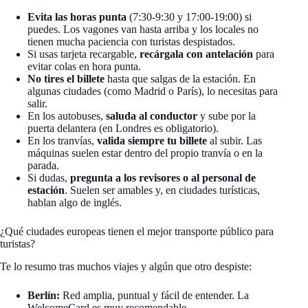
Evita las horas punta
(7:30-9:30 y 17:00-19:00) si
puedes. Los vagones van hasta arriba y los locales no
tienen mucha paciencia con turistas despistados.
Si usas tarjeta recargable,
recárgala con antelación
para
evitar colas en hora punta.
No tires el billete
hasta que salgas de la estación. En
algunas ciudades (como Madrid o París), lo necesitas para
salir.
En los autobuses,
saluda al conductor
y sube por la
puerta delantera (en Londres es obligatorio).
En los tranvías,
valida siempre tu billete
al subir. Las
máquinas suelen estar dentro del propio tranvía o en la
parada.
Si dudas,
pregunta a los revisores o al personal de
estación
. Suelen ser amables y, en ciudades turísticas,
hablan algo de inglés.
¿Qué ciudades europeas tienen el mejor transporte público para
turistas?
Te lo resumo tras muchos viajes y algún que otro despiste:
Berlín:
Red amplia, puntual y fácil de entender. La
WelcomeCard es muy recomendable.