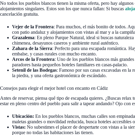
No todos los pueblos blancos tienen la misma oferta, pero hay algunos 
alojamientos singulares. Estos son los que nunca fallan: Si buscas
aloj
cancelación gratuita.
Vejer de la Frontera
: Para muchos, el más bonito de todos. Aqu
con patio andaluz y alojamientos con vistas al mar y a la campiña.
Grazalema
: En pleno Parque Natural, ideal si buscas naturaleza
chimenea, desayunos caseros y ambiente rural auténtico.
Zahara de la Sierra
: Perfecto para una escapada romántica. Hay
embalse, y casas rurales con mucho encanto.
Arcos de la Frontera
: Uno de los pueblos blancos más grandes 
paradores hasta pequeños hoteles familiares en casas-palacio.
Setenil de las Bodegas
: Famoso por sus casas excavadas en la r
la piedra, y una oferta gastronómica de escándalo.
Consejos para elegir el mejor hotel con encanto en Cádiz
Antes de reservar, piensa qué tipo de escapada quieres. ¿Buscas relax to
estar en pleno centro del pueblo para salir a tapear andando? Ojo con es
Ubicación:
En los pueblos blancos, muchas calles son empinadas
maletas grandes o movilidad reducida, busca hoteles accesibles 
Vistas:
No subestimes el placer de despertarte con vistas a la sier
porque no todas las habitaciones las tienen.