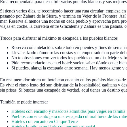
Ruta recomendada para descubrir varios pueblos blancos y sus mejores
Si tienes varios días, te recomiendo hacer una ruta circular: empieza e
pasando por Zahara de la Sierra, y termina en Vejer de la Frontera. Así v
mar. Reserva al menos una noche en cada pueblo y aprovecha para proba
viajas en coche, la carretera entre Grazalema y Zahara es una pasada, 
Trucos para disfrutar al máximo tu escapada a los pueblos blancos
Reserva con antelación, sobre todo en puentes y fines de semana
Lleva calzado cómodo: las cuestas y el empedrado son parte del 
No te obsesiones con ver todos los pueblos en un día. Mejor sabo
Pide recomendaciones en el hotel: suelen saber dónde cenar bien 
Si puedes, alarga la escapada entre semana. Hay menos gente y e
En resumen: dormir en un hotel con encanto en los pueblos blancos d
Es vivir el ritmo lento del sur, disfrutar de la hospitalidad gaditana y de
sin prisas. Si buscas una escapada de verdad, aquí tienes un destino q
También te puede interesar
Hoteles con encanto y mascotas admitidas para viajes en familia
Pueblos con encanto para una escapada cultural fuera de las rutas 
Hoteles con encanto en Cinque Terre
Hoteles boutique en París con encanto especial