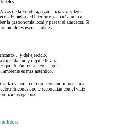
 hoteles
n Arcos de la Frontera, sigue hacia Grazalema
erás lo mejor del interior y acabarás junto al
r la gastronomía local y pasear al atardecer. Si
con miradores espectaculares.
.
encanto… y del ejercicio.
rear cada uno y dejarte llevar.
o qué rincón no sale en las guías.
l ambiente es más auténtico.
e Cádiz es mucho más que encontrar una cama.
scubrir rincones que te reconcilian con el viaje
ue nunca decepciona.
turísticas