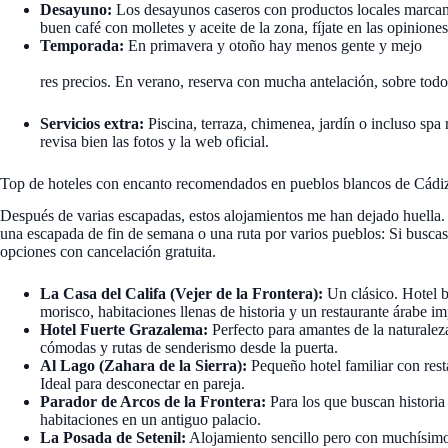
Desayuno:
Los desayunos caseros con productos locales marcan la
buen café con molletes y aceite de la zona, fíjate en las opiniones
Temporada:
En primavera y otoño hay menos gente y mejo
res precios. En verano, reserva con mucha antelación, sobre tod
Servicios extra:
Piscina, terraza, chimenea, jardín o incluso spa 
revisa bien las fotos y la web oficial.
Top de hoteles con encanto recomendados en pueblos blancos de Cádi
Después de varias escapadas, estos alojamientos me han dejado huella. 
una escapada de fin de semana o una ruta por varios pueblos: Si busca
opciones con cancelación gratuita.
La Casa del Califa (Vejer de la Frontera):
Un clásico. Hotel b
morisco, habitaciones llenas de historia y un restaurante árabe im
Hotel Fuerte Grazalema:
Perfecto para amantes de la naturaleza.
cómodas y rutas de senderismo desde la puerta.
Al Lago (Zahara de la Sierra):
Pequeño hotel familiar con resta
Ideal para desconectar en pareja.
Parador de Arcos de la Frontera:
Para los que buscan historia
habitaciones en un antiguo palacio.
La Posada de Setenil:
Alojamiento sencillo pero con muchísimo e