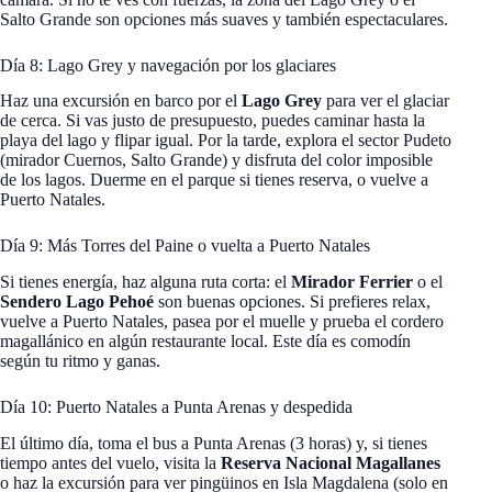
Salto Grande son opciones más suaves y también espectaculares.
Día 8: Lago Grey y navegación por los glaciares
Haz una excursión en barco por el
Lago Grey
para ver el glaciar
de cerca. Si vas justo de presupuesto, puedes caminar hasta la
playa del lago y flipar igual. Por la tarde, explora el sector Pudeto
(mirador Cuernos, Salto Grande) y disfruta del color imposible
de los lagos. Duerme en el parque si tienes reserva, o vuelve a
Puerto Natales.
Día 9: Más Torres del Paine o vuelta a Puerto Natales
Si tienes energía, haz alguna ruta corta: el
Mirador Ferrier
o el
Sendero Lago Pehoé
son buenas opciones. Si prefieres relax,
vuelve a Puerto Natales, pasea por el muelle y prueba el cordero
magallánico en algún restaurante local. Este día es comodín
según tu ritmo y ganas.
Día 10: Puerto Natales a Punta Arenas y despedida
El último día, toma el bus a Punta Arenas (3 horas) y, si tienes
tiempo antes del vuelo, visita la
Reserva Nacional Magallanes
o haz la excursión para ver pingüinos en Isla Magdalena (solo en