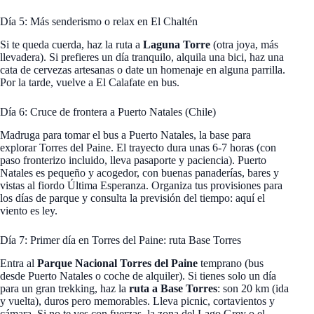
Día 5: Más senderismo o relax en El Chaltén
Si te queda cuerda, haz la ruta a
Laguna Torre
(otra joya, más
llevadera). Si prefieres un día tranquilo, alquila una bici, haz una
cata de cervezas artesanas o date un homenaje en alguna parrilla.
Por la tarde, vuelve a El Calafate en bus.
Día 6: Cruce de frontera a Puerto Natales (Chile)
Madruga para tomar el bus a Puerto Natales, la base para
explorar Torres del Paine. El trayecto dura unas 6-7 horas (con
paso fronterizo incluido, lleva pasaporte y paciencia). Puerto
Natales es pequeño y acogedor, con buenas panaderías, bares y
vistas al fiordo Última Esperanza. Organiza tus provisiones para
los días de parque y consulta la previsión del tiempo: aquí el
viento es ley.
Día 7: Primer día en Torres del Paine: ruta Base Torres
Entra al
Parque Nacional Torres del Paine
temprano (bus
desde Puerto Natales o coche de alquiler). Si tienes solo un día
para un gran trekking, haz la
ruta a Base Torres
: son 20 km (ida
y vuelta), duros pero memorables. Lleva picnic, cortavientos y
cámara. Si no te ves con fuerzas, la zona del Lago Grey o el