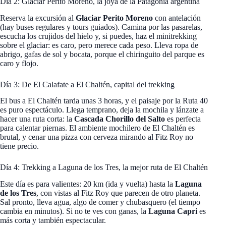
Día 2: Glaciar Perito Moreno, la joya de la Patagonia argentina
Reserva la excursión al
Glaciar Perito Moreno
con antelación
(hay buses regulares y tours guiados). Camina por las pasarelas,
escucha los crujidos del hielo y, si puedes, haz el minitrekking
sobre el glaciar: es caro, pero merece cada peso. Lleva ropa de
abrigo, gafas de sol y bocata, porque el chiringuito del parque es
caro y flojo.
Día 3: De El Calafate a El Chaltén, capital del trekking
El bus a El Chaltén tarda unas 3 horas, y el paisaje por la Ruta 40
es puro espectáculo. Llega temprano, deja la mochila y lánzate a
hacer una ruta corta: la
Cascada Chorillo del Salto
es perfecta
para calentar piernas. El ambiente mochilero de El Chaltén es
brutal, y cenar una pizza con cerveza mirando al Fitz Roy no
tiene precio.
Día 4: Trekking a Laguna de los Tres, la mejor ruta de El Chaltén
Este día es para valientes: 20 km (ida y vuelta) hasta la
Laguna
de los Tres
, con vistas al Fitz Roy que parecen de otro planeta.
Sal pronto, lleva agua, algo de comer y chubasquero (el tiempo
cambia en minutos). Si no te ves con ganas, la
Laguna Capri
es
más corta y también espectacular.