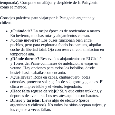
temporada). Cómprate un alfajor y despídete de la Patagonia
como se merece.
Consejos prácticos para viajar por la Patagonia argentina y
chilena
¿Cuándo ir?
La mejor época es de noviembre a marzo.
En invierno, muchas rutas y alojamientos cierran.
¿Cómo moverse?
Los buses funcionan bien entre
pueblos, pero para explorar a fondo los parques, alquilar
coche da libertad total. Ojo con reservar con antelación en
temporada alta.
¿Dónde dormir?
Reserva los alojamientos en El Chaltén
y Torres del Paine con meses de antelación si viajas en
verano. Hay opciones para todos los bolsillos, desde
hostels hasta cabañas con encanto.
¿Qué llevar?
Ropa en capas, chubasquero, botas
cómodas, protector solar, gafas de sol, gorro y guantes. El
clima es imprevisible y el viento, legendario.
¿Hace falta seguro de viaje?
Sí, y que cubra trekking y
deportes de aventura. Los rescates aquí no son baratos.
Dinero y tarjetas:
Lleva algo de efectivo (pesos
argentinos y chilenos). No todos los sitios aceptan tarjeta, y
los cajeros a veces fallan.