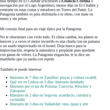
más tiempo en El Calafate (excursión a
Estancia Cristina
o
navegación por el Lago Argentino), menos días en El Chaltén y
centrarte en rutas cortas y miradores en Torres del Paine. La
Patagonia también es para disfrutarla a tu ritmo, con mate en
mano y sin prisas.
Mi consejo final para un viaje épico por la Patagonia
No te obsesiones con verlo todo. El clima cambia, los planes se
tuercen y a veces el mejor recuerdo es una charla con un paisano
o un asado improvisado en el hostel. Deja hueco para la
improvisación, respeta la naturaleza y prepárate para quedarte
con ganas de volver. La Patagonia engancha, te lo dice un
madrileño que ya sueña con repetir.
También te puede interesar
Itinerario de 7 días en Zanzíbar: playas y cultura swahili
Qué ver en Lisboa en 3 días: itinerario detallado
Itinerario por el sur de Polonia: Cracovia, Wroclaw y
Zakopane
Itinerario de 2 días en Segovia: acueducto, catedral y
cochinillo
Itinerario de 3 días en Valladolid: vino, tapas y arte