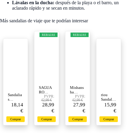
Lávalas en la ducha:
después de la playa o el barro, un
aclarado rápido y se secan en minutos.
Más sandalias de viaje que te podrían interesar
REBAJAS
REBAJAS
SAGUA
Mishans
RO
ha
Sandalia
riou
Sandalia
PVPR:
Sandalia
PVPR:
s
Sandalia
42,99 €
42,99 €
s de
s de
deportiv
18,14
28,99
27,99
s
15,99
Senderis
Senderis
as para
Ortopedi
€
€
€
€
mo
mo
mujer,
cas
Hombre,
Mujer
sandalias
Mujer
Sandalia
Puntera
Comprar
Comprar
Comprar
Comprar
de
Anchos,
s
Cerrada,
verano,
Moda
Cerradas,
Negro 39
sandalias
Platafor
Negro 43