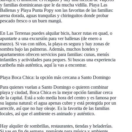
y familias dominicanas que le da mucha vidilla. Playa Las
Ballenas y Playa Punta Popy son las favoritas de las familias:
arena dorada, aguas tranquilas y chiringuitos donde probar
pescado fresco o un buen mangú.
En Las Terrenas puedes alquilar bicis, hacer rutas en quad, o
apuntarte a una excursión para ver ballenas (de enero a
marzo). Si vas con niños, la playa es segura y hay zonas de
sombra bajo las palmeras. Además, muchos hoteles y
apartamentos ofrecen servicios para familias: cunas, menús
infantiles y actividades para peques. Si buscas una experiencia
caribeña más auténtica, aquí la vas a encontrar.
Playa Boca Chica: la opción más cercana a Santo Domingo
Para quienes vuelan a Santo Domingo o quieren combinar
playa y ciudad, Boca Chica es la mejor opción familiar cerca
de la capital. Está a solo media hora del centro y es famosa por
su laguna natural: el agua apenas cubre y está protegida por un
arrecife, así que no hay oleaje. Es la favorita de las familias
locales, así que el ambiente es animado y auténtico.
Hay alquiler de sombrillas, restaurantes, tiendas y heladerías.
Si vas en fin de semana, prepárate para música y ambiente