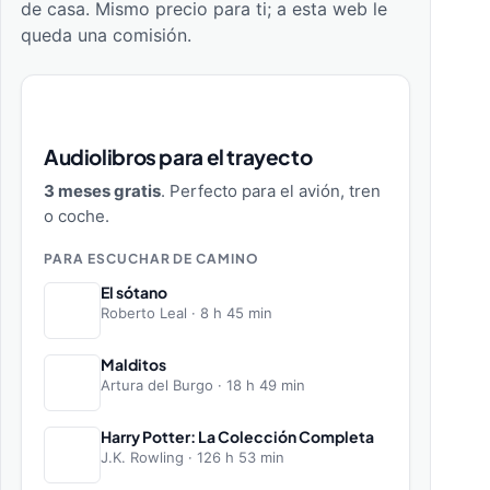
Vista –
de casa. Mismo precio para ti; a esta web le
Playa
queda una comisión.
Audiolibros para el trayecto
3 meses gratis
. Perfecto para el avión, tren
o coche.
PARA ESCUCHAR DE CAMINO
El sótano
Roberto Leal · 8 h 45 min
Malditos
Artura del Burgo · 18 h 49 min
Harry Potter: La Colección Completa
J.K. Rowling · 126 h 53 min