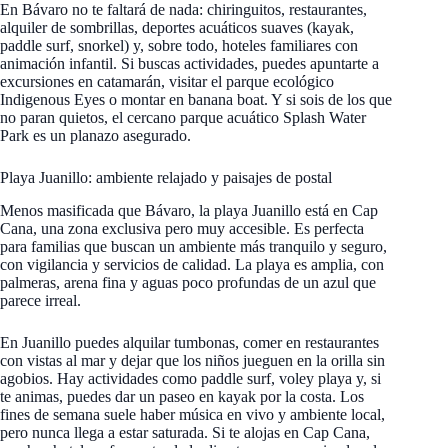
En Bávaro no te faltará de nada: chiringuitos, restaurantes,
alquiler de sombrillas, deportes acuáticos suaves (kayak,
paddle surf, snorkel) y, sobre todo, hoteles familiares con
animación infantil. Si buscas actividades, puedes apuntarte a
excursiones en catamarán, visitar el parque ecológico
Indigenous Eyes o montar en banana boat. Y si sois de los que
no paran quietos, el cercano parque acuático Splash Water
Park es un planazo asegurado.
Playa Juanillo: ambiente relajado y paisajes de postal
Menos masificada que Bávaro, la playa Juanillo está en Cap
Cana, una zona exclusiva pero muy accesible. Es perfecta
para familias que buscan un ambiente más tranquilo y seguro,
con vigilancia y servicios de calidad. La playa es amplia, con
palmeras, arena fina y aguas poco profundas de un azul que
parece irreal.
En Juanillo puedes alquilar tumbonas, comer en restaurantes
con vistas al mar y dejar que los niños jueguen en la orilla sin
agobios. Hay actividades como paddle surf, voley playa y, si
te animas, puedes dar un paseo en kayak por la costa. Los
fines de semana suele haber música en vivo y ambiente local,
pero nunca llega a estar saturada. Si te alojas en Cap Cana,