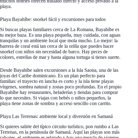
muchos hoteles ofrecen traslado directo y acceso privado a la
playa.
Playa Bayahíbe: snorkel fácil y excursiones para todos
Si buscas playas familiares cerca de La Romana, Bayahíbe es
tu mejor baza. Es una playa pequeña, muy cuidada, con aguas
tranquilas y un ambiente local que mola mucho. Lo mejor: la
barrera de coral está tan cerca de la orilla que puedes hacer
snorkel con niños sin necesidad de barco. Hay peces de
colores, estrellas de mar y hasta alguna tortuga si tienes suerte.
Desde Bayahíbe salen excursiones a la Isla Saona, una de las
joyas del Caribe dominicano. Es un plan perfecto para
familias: el trayecto en lancha es corto y la isla tiene playas
vírgenes, sombra natural y zonas poco profundas. En el propio
Bayahíbe hay restaurantes, heladerías y tiendas para comprar
lo que necesites. Si viajas con bebés o niños pequeños, la
playa tiene zonas de sombra y acceso sencillo con carrito.
Playa Las Terrenas: ambiente local y diversión en Samaná
Si quieres salirte del típico circuito turístico, pon rumbo a Las
Terrenas, en la península de Samaná. Aquí las playas son más
salvajes, el ambiente es relajado y hay una mezcla de viajeros