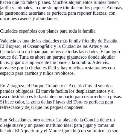
hacen que no falten planes. Muchos alojamientos rurales tienen
jardín y animales, lo que siempre triunfa con los peques. Además,
la gastronomía asturiana es perfecta para reponer fuerzas, con
opciones caseras y abundantes.
Ciudades españolas con planes para toda la familia
Valencia es una de las ciudades más family friendly de España.
El Bioparc, el Oceanogràfic y la Ciudad de las Artes y las
Ciencias son un imán para niños de todas las edades. El antiguo
cauce del Turia es ahora un parque gigantesco donde alquilar
bicis, jugar o simplemente tumbarse a la sombra. Además,
moverse por la ciudad es fácil y hay muchos restaurantes con
espacio para carritos y niños revoltosos.
En Zaragoza, el Parque Grande y el Acuario fluvial son dos
paradas obligadas. El tranvía facilita los desplazamientos y el
casco histórico es lo bastante compacto para recorrerlo sin prisas.
Si hace calor, la zona de las Playas del Ebro es perfecta para
refrescarse y dejar que los peques chapoteen.
San Sebastián es otro acierto. La playa de la Concha tiene un
oleaje suave y un paseo marítimo ideal para jugar y tomar un
helado. El Aquarium y el Monte Igueldo (con su funicular) son