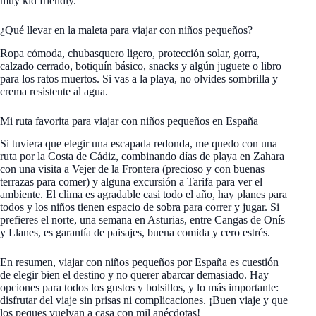
muy kid friendly.
¿Qué llevar en la maleta para viajar con niños pequeños?
Ropa cómoda, chubasquero ligero, protección solar, gorra,
calzado cerrado, botiquín básico, snacks y algún juguete o libro
para los ratos muertos. Si vas a la playa, no olvides sombrilla y
crema resistente al agua.
Mi ruta favorita para viajar con niños pequeños en España
Si tuviera que elegir una escapada redonda, me quedo con una
ruta por la Costa de Cádiz, combinando días de playa en Zahara
con una visita a Vejer de la Frontera (precioso y con buenas
terrazas para comer) y alguna excursión a Tarifa para ver el
ambiente. El clima es agradable casi todo el año, hay planes para
todos y los niños tienen espacio de sobra para correr y jugar. Si
prefieres el norte, una semana en Asturias, entre Cangas de Onís
y Llanes, es garantía de paisajes, buena comida y cero estrés.
En resumen, viajar con niños pequeños por España es cuestión
de elegir bien el destino y no querer abarcar demasiado. Hay
opciones para todos los gustos y bolsillos, y lo más importante:
disfrutar del viaje sin prisas ni complicaciones. ¡Buen viaje y que
los peques vuelvan a casa con mil anécdotas!