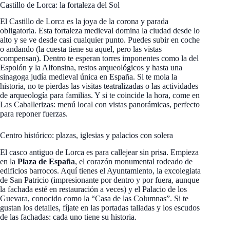
Castillo de Lorca: la fortaleza del Sol
El Castillo de Lorca es la joya de la corona y parada
obligatoria. Esta fortaleza medieval domina la ciudad desde lo
alto y se ve desde casi cualquier punto. Puedes subir en coche
o andando (la cuesta tiene su aquel, pero las vistas
compensan). Dentro te esperan torres imponentes como la del
Espolón y la Alfonsina, restos arqueológicos y hasta una
sinagoga judía medieval única en España. Si te mola la
historia, no te pierdas las visitas teatralizadas o las actividades
de arqueología para familias. Y si te coincide la hora, come en
Las Caballerizas: menú local con vistas panorámicas, perfecto
para reponer fuerzas.
Centro histórico: plazas, iglesias y palacios con solera
El casco antiguo de Lorca es para callejear sin prisa. Empieza
en la
Plaza de España
, el corazón monumental rodeado de
edificios barrocos. Aquí tienes el Ayuntamiento, la excolegiata
de San Patricio (impresionante por dentro y por fuera, aunque
la fachada esté en restauración a veces) y el Palacio de los
Guevara, conocido como la “Casa de las Columnas”. Si te
gustan los detalles, fíjate en las portadas talladas y los escudos
de las fachadas: cada uno tiene su historia.