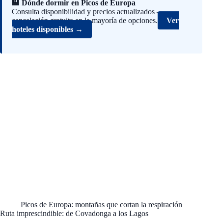
🏨 Dónde dormir en Picos de Europa
110-
para
Equipo
130CM
Senderis
Consulta disponibilidad y precios actualizados —
de
con
mo
cancelación gratuita en la mayoría de opciones.
acampad
Ver
Ligeros y
Jardinerí
a
hoteles disponibles →
Plegable
a
duradero
s para
Trekking
y ligero
Alpinism
Proteccio
para
o,
n Solar
aventura
Trekking
Cubo
s al aire
para
Sombrer
libre
Hombres
o
y Mujere
Empacab
le
Picos de Europa: montañas que cortan la respiración
Ruta imprescindible: de Covadonga a los Lagos