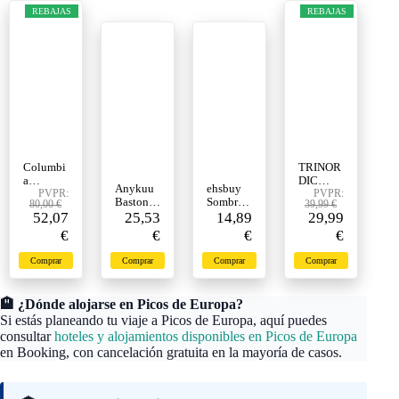
REBAJAS
REBAJAS
Columbi
TRINOR
a
DIC
Anykuu
ehsbuy
Crestwoo
PVPR:
Esterilla
PVPR:
Bastones
Sombrer
80,00 €
39,99 €
d,
de
52,07
de
25,53
o de
14,89
29,99
zapatilla
acampad
Senderis
Pescador
€
€
€
€
s de
a
mo
Hombre
senderis
hinchabl
Bastones
Mujeres
mo
e
Comprar
Comprar
Comprar
Comprar
Trekking
con
versátiles
ultraliger
Plegable
Cubierta
para
a con
s de
Facial de
hombre
almohad
🏨 ¿Dónde alojarse en Picos de Europa?
Alumini
ala
a -
Si estás planeando tu viaje a Picos de Europa, aquí puedes
o 7075
Ancha
Colchón
consultar
hoteles y alojamientos disponibles en Picos de Europa
Antichoq
para el
de aire
ue 2pcs
Sol,
en Booking, con cancelación gratuita en la mayoría de casos.
individu
Ajustar
Gorro de
al que
la
Malla
ahorra
Longitud
Safari
espacio -