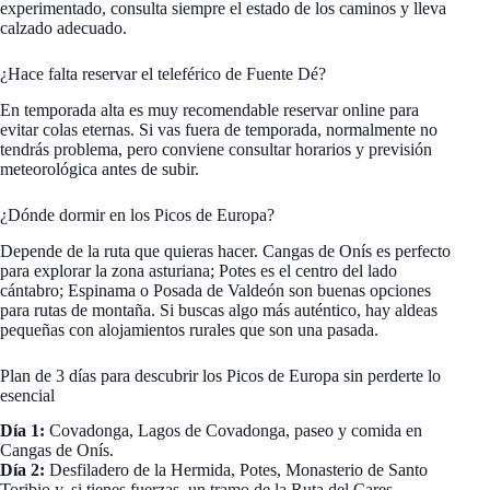
experimentado, consulta siempre el estado de los caminos y lleva
calzado adecuado.
¿Hace falta reservar el teleférico de Fuente Dé?
En temporada alta es muy recomendable reservar online para
evitar colas eternas. Si vas fuera de temporada, normalmente no
tendrás problema, pero conviene consultar horarios y previsión
meteorológica antes de subir.
¿Dónde dormir en los Picos de Europa?
Depende de la ruta que quieras hacer. Cangas de Onís es perfecto
para explorar la zona asturiana; Potes es el centro del lado
cántabro; Espinama o Posada de Valdeón son buenas opciones
para rutas de montaña. Si buscas algo más auténtico, hay aldeas
pequeñas con alojamientos rurales que son una pasada.
Plan de 3 días para descubrir los Picos de Europa sin perderte lo
esencial
Día 1:
Covadonga, Lagos de Covadonga, paseo y comida en
Cangas de Onís.
Día 2:
Desfiladero de la Hermida, Potes, Monasterio de Santo
Toribio y, si tienes fuerzas, un tramo de la Ruta del Cares.