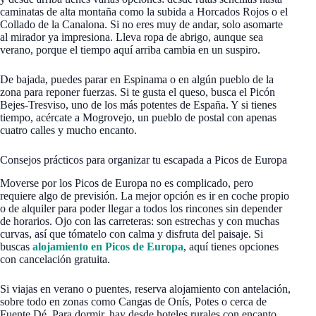
caminatas de alta montaña como la subida a Horcados Rojos o el
Collado de la Canalona. Si no eres muy de andar, solo asomarte
al mirador ya impresiona. Lleva ropa de abrigo, aunque sea
verano, porque el tiempo aquí arriba cambia en un suspiro.
De bajada, puedes parar en Espinama o en algún pueblo de la
zona para reponer fuerzas. Si te gusta el queso, busca el Picón
Bejes-Tresviso, uno de los más potentes de España. Y si tienes
tiempo, acércate a Mogrovejo, un pueblo de postal con apenas
cuatro calles y mucho encanto.
Consejos prácticos para organizar tu escapada a Picos de Europa
Moverse por los Picos de Europa no es complicado, pero
requiere algo de previsión. La mejor opción es ir en coche propio
o de alquiler para poder llegar a todos los rincones sin depender
de horarios. Ojo con las carreteras: son estrechas y con muchas
curvas, así que tómatelo con calma y disfruta del paisaje. Si
buscas
alojamiento en Picos de Europa
, aquí tienes opciones
con cancelación gratuita.
Si viajas en verano o puentes, reserva alojamiento con antelación,
sobre todo en zonas como Cangas de Onís, Potes o cerca de
Fuente Dé. Para dormir, hay desde hoteles rurales con encanto