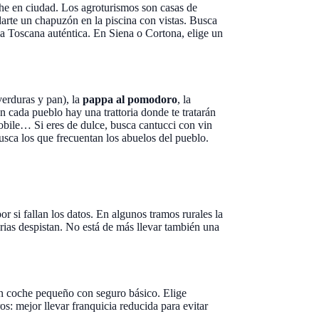
he en ciudad. Los agroturismos son casas de
arte un chapuzón en la piscina con vistas. Busca
a Toscana auténtica. En Siena o Cortona, elige un
erduras y pan), la
pappa al pomodoro
, la
n cada pueblo hay una trattoria donde te tratarán
obile… Si eres de dulce, busca cantucci con vin
usca los que frecuentan los abuelos del pueblo.
 si fallan los datos. En algunos tramos rurales la
arias despistan. No está de más llevar también una
un coche pequeño con seguro básico. Elige
s: mejor llevar franquicia reducida para evitar