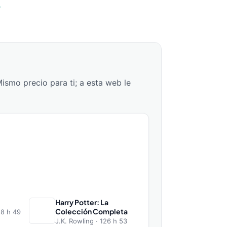
o
Mismo precio para ti; a esta web le
Harry Potter: La
Colección Completa
18 h 49
J.K. Rowling · 126 h 53