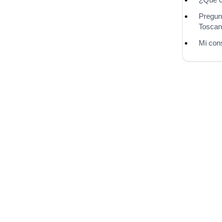
Pregun
Tosca
Mi cons