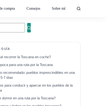
de compra
Consejos
Sobre mí
Contacto
A GUÍA
ué recorrer la Toscana en coche?
época para una ruta por la Toscana
ario recomendado: pueblos imprescindibles en una
 5-7 días
s para conducir y aparcar en los pueblos de la
na
 dormir en una ruta por la Toscana?
omer y beber en los pueblos toscanos?