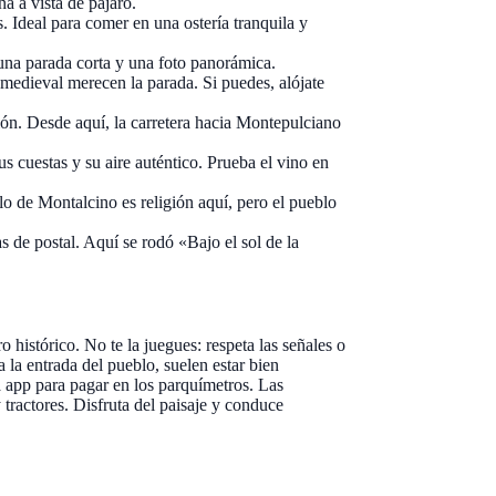
a a vista de pájaro.
s. Ideal para comer en una ostería tranquila y
una parada corta y una foto panorámica.
medieval merecen la parada. Si puedes, alójate
ión. Desde aquí, la carretera hacia Montepulciano
s cuestas y su aire auténtico. Prueba el vino en
lo de Montalcino es religión aquí, pero el pueblo
s de postal. Aquí se rodó «Bajo el sol de la
 histórico. No te la juegues: respeta las señales o
a la entrada del pueblo, suelen estar bien
 app para pagar en los parquímetros. Las
y tractores. Disfruta del paisaje y conduce