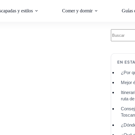
scapadas y estilos
Comer y dormir
Guías 
EN EST
¿Por q
Mejor 
Itiner
ruta de
Consejo
Tosca
¿Dónde
¿Qué c