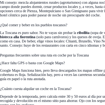
Mi consejo: mezcla alojamientos rurales (agroturismos) con alguna noc
campo donde puedes dormir, cenar productos locales y, a veces, hasta d
opciones cerca de Pienza, Montepulciano o San Gimignano para vivir l
hotel céntrico para poder pasear de noche sin preocuparte del coche.
¿Qué comer y beber en los pueblos toscanos?
La Toscana es puro sabor. No te vayas sin probar la
ribollita
(sopa de v
bistecca alla fiorentina
(solo para carnívoros) y los quesos de oveja. E
como en casa. De beber, elige vinos locales: Chianti, Brunello, Vino N
santo. Consejo: huye de los restaurantes con carta en cinco idiomas y b
Preguntas frecuentes sobre una ruta en coche por la Toscana
¿Hace falta GPS o basta con Google Maps?
Google Maps funciona bien, pero lleva descargados los mapas offline por
cobertura es floja. Señalización hay, pero a veces las carreteras secund
guía en papel o la ruta anotada.
¿Cuánto cuesta alquilar un coche en la Toscana?
Depende de la temporada, pero calcula entre 30 y 50 euros al día por 
recogida y devolución en el mismo sitio para ahorrar. Ojo con los seguro
sustos con los arañazos.