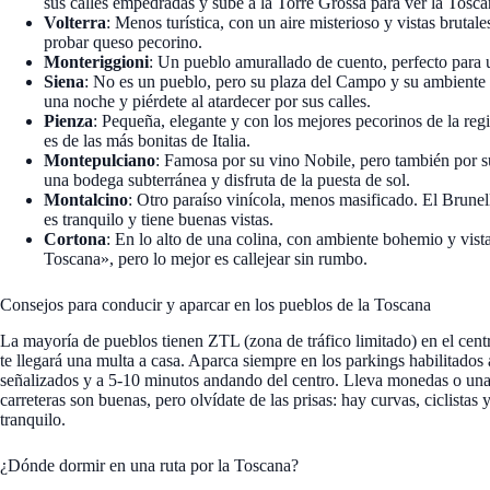
sus calles empedradas y sube a la Torre Grossa para ver la Toscan
Volterra
: Menos turística, con un aire misterioso y vistas brutale
probar queso pecorino.
Monteriggioni
: Un pueblo amurallado de cuento, perfecto para 
Siena
: No es un pueblo, pero su plaza del Campo y su ambiente 
una noche y piérdete al atardecer por sus calles.
Pienza
: Pequeña, elegante y con los mejores pecorinos de la reg
es de las más bonitas de Italia.
Montepulciano
: Famosa por su vino Nobile, pero también por su
una bodega subterránea y disfruta de la puesta de sol.
Montalcino
: Otro paraíso vinícola, menos masificado. El Brunel
es tranquilo y tiene buenas vistas.
Cortona
: En lo alto de una colina, con ambiente bohemio y vista
Toscana», pero lo mejor es callejear sin rumbo.
Consejos para conducir y aparcar en los pueblos de la Toscana
La mayoría de pueblos tienen ZTL (zona de tráfico limitado) en el centro
te llegará una multa a casa. Aparca siempre en los parkings habilitados 
señalizados y a 5-10 minutos andando del centro. Lleva monedas o una
carreteras son buenas, pero olvídate de las prisas: hay curvas, ciclistas 
tranquilo.
¿Dónde dormir en una ruta por la Toscana?