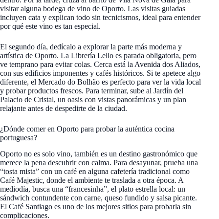
visitar alguna bodega de vino de Oporto. Las visitas guiadas
incluyen cata y explican todo sin tecnicismos, ideal para entender
por qué este vino es tan especial.
El segundo día, dedícalo a explorar la parte más moderna y
artística de Oporto. La Librería Lello es parada obligatoria, pero
ve temprano para evitar colas. Cerca está la Avenida dos Aliados,
con sus edificios imponentes y cafés históricos. Si te apetece algo
diferente, el Mercado do Bolhão es perfecto para ver la vida local
y probar productos frescos. Para terminar, sube al Jardín del
Palacio de Cristal, un oasis con vistas panorámicas y un plan
relajante antes de despedirte de la ciudad.
¿Dónde comer en Oporto para probar la auténtica cocina
portuguesa?
Oporto no es solo vino, también es un destino gastronómico que
merece la pena descubrir con calma. Para desayunar, prueba una
“tosta mista” con un café en alguna cafetería tradicional como
Café Majestic, donde el ambiente te traslada a otra época. A
mediodía, busca una “francesinha”, el plato estrella local: un
sándwich contundente con carne, queso fundido y salsa picante.
El Café Santiago es uno de los mejores sitios para probarla sin
complicaciones.