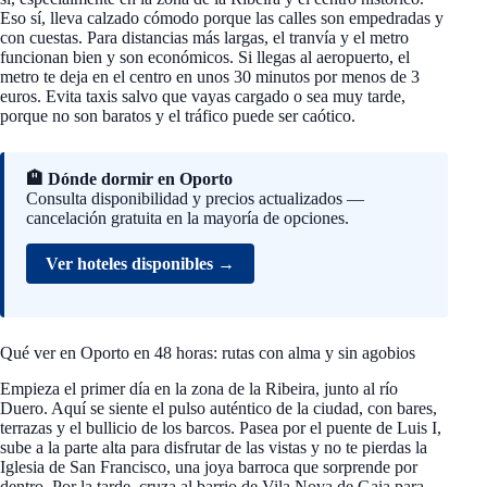
Eso sí, lleva calzado cómodo porque las calles son empedradas y
con cuestas. Para distancias más largas, el tranvía y el metro
funcionan bien y son económicos. Si llegas al aeropuerto, el
metro te deja en el centro en unos 30 minutos por menos de 3
euros. Evita taxis salvo que vayas cargado o sea muy tarde,
porque no son baratos y el tráfico puede ser caótico.
🏨 Dónde dormir en Oporto
Consulta disponibilidad y precios actualizados —
cancelación gratuita en la mayoría de opciones.
Ver hoteles disponibles →
Qué ver en Oporto en 48 horas: rutas con alma y sin agobios
Empieza el primer día en la zona de la Ribeira, junto al río
Duero. Aquí se siente el pulso auténtico de la ciudad, con bares,
terrazas y el bullicio de los barcos. Pasea por el puente de Luis I,
sube a la parte alta para disfrutar de las vistas y no te pierdas la
Iglesia de San Francisco, una joya barroca que sorprende por
dentro. Por la tarde, cruza al barrio de Vila Nova de Gaia para