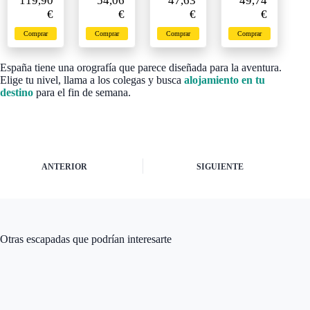
119,90
54,06
47,63
49,74
evasión -
Regalo -
dorado
30
€
€
€
€
Idea de
3 Días en
parejas
regalo
Rincones
de rascar
para
Comprar
Comprar
Comprar
Comprar
Mágicos
para
parejas -
- para 2
viajes
1 noche
Personas
por
con
España tiene una orografía que parece diseñada para la aventura.
carretera
desayun
Elige tu nivel, llama a los colegas y busca
alojamiento en tu
o o 1
destino
para el fin de semana.
noche
para 2
personas
ANTERIOR
SIGUIENTE
Otras escapadas que podrían interesarte