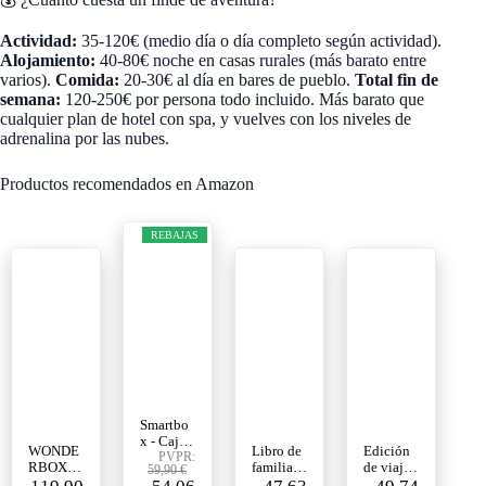
Actividad:
35-120€ (medio día o día completo según actividad).
Alojamiento:
40-80€ noche en casas rurales (más barato entre
varios).
Comida:
20-30€ al día en bares de pueblo.
Total fin de
semana:
120-250€ por persona todo incluido. Más barato que
cualquier plan de hotel con spa, y vuelves con los niveles de
adrenalina por las nubes.
Productos recomendados en Amazon
REBAJAS
Smartbo
x - Caja
WONDE
Libro de
Edición
regalo 2
PVPR:
RBOX -
familia
de viaje -
59,90 €
días de
Caja
Rina gris
Juego de