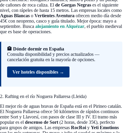
de cañones de roca caliza. El
de Gorgas Negras
es el siguiente
nivel, con rápeles de hasta 15 metros. Las empresas locales como
Aguas Blancas
o
Vertientes Aventura
ofrecen medio día desde
45€ con neopreno, casco y guía titulado. Mejor época: mayo a
septiembre. Busca
alojamiento en Alquézar
, el pueblo medieval
que es base de operaciones.
🏨 Dónde dormir en España
Consulta disponibilidad y precios actualizados —
cancelación gratuita en la mayoría de opciones.
Ver hoteles disponibles →
2. Rafting en el río Noguera Pallaresa (Lleida)
El mejor río de aguas bravas de España está en el Pirineo catalán.
El Noguera Pallaresa ofrece 50 kilómetros de rápidos continuos
entre Sort y Llavorsí, con pasos de clase III y IV. El tramo más
popular es el
descenso de Sort
(2 horas, desde 35€), perfecto
para grupos de amigos. Las empresas
RocRoi
y
Yeti Emotions
son las más veteranas. De mayo a julio el caudal es máximo y la