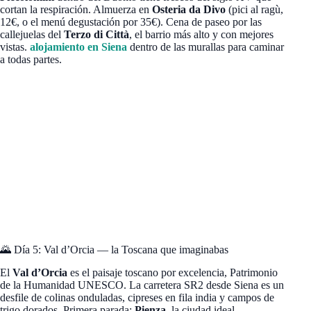
cortan la respiración. Almuerza en
Osteria da Divo
(pici al ragù,
12€, o el menú degustación por 35€). Cena de paseo por las
callejuelas del
Terzo di Città
, el barrio más alto y con mejores
vistas.
alojamiento en Siena
dentro de las murallas para caminar
a todas partes.
🌄 Día 5: Val d’Orcia — la Toscana que imaginabas
El
Val d’Orcia
es el paisaje toscano por excelencia, Patrimonio
de la Humanidad UNESCO. La carretera SR2 desde Siena es un
desfile de colinas onduladas, cipreses en fila india y campos de
trigo dorados. Primera parada:
Pienza
, la ciudad ideal