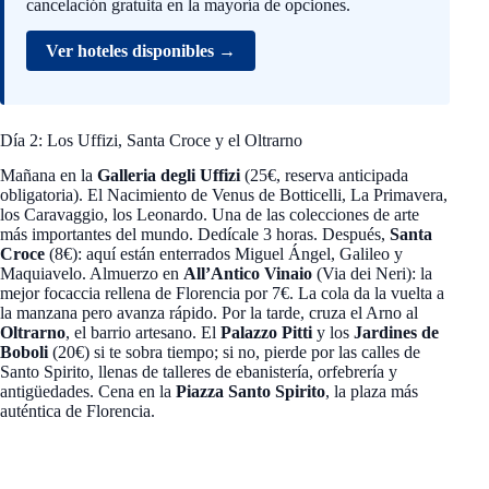
cancelación gratuita en la mayoría de opciones.
Ver hoteles disponibles →
Día 2: Los Uffizi, Santa Croce y el Oltrarno
Mañana en la
Galleria degli Uffizi
(25€, reserva anticipada
obligatoria). El Nacimiento de Venus de Botticelli, La Primavera,
los Caravaggio, los Leonardo. Una de las colecciones de arte
más importantes del mundo. Dedícale 3 horas. Después,
Santa
Croce
(8€): aquí están enterrados Miguel Ángel, Galileo y
Maquiavelo. Almuerzo en
All’Antico Vinaio
(Via dei Neri): la
mejor focaccia rellena de Florencia por 7€. La cola da la vuelta a
la manzana pero avanza rápido. Por la tarde, cruza el Arno al
Oltrarno
, el barrio artesano. El
Palazzo Pitti
y los
Jardines de
Boboli
(20€) si te sobra tiempo; si no, pierde por las calles de
Santo Spirito, llenas de talleres de ebanistería, orfebrería y
antigüedades. Cena en la
Piazza Santo Spirito
, la plaza más
auténtica de Florencia.