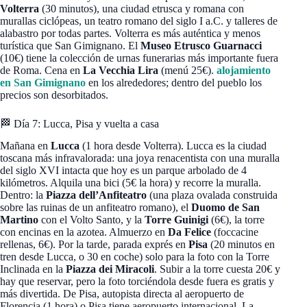
Volterra
(30 minutos), una ciudad etrusca y romana con
murallas ciclópeas, un teatro romano del siglo I a.C. y talleres de
alabastro por todas partes. Volterra es más auténtica y menos
turística que San Gimignano. El
Museo Etrusco Guarnacci
(10€) tiene la colección de urnas funerarias más importante fuera
de Roma. Cena en
La Vecchia Lira
(menú 25€).
alojamiento
en San Gimignano
en los alrededores; dentro del pueblo los
precios son desorbitados.
🏁 Día 7: Lucca, Pisa y vuelta a casa
Mañana en
Lucca
(1 hora desde Volterra). Lucca es la ciudad
toscana más infravalorada: una joya renacentista con una muralla
del siglo XVI intacta que hoy es un parque arbolado de 4
kilómetros. Alquila una bici (5€ la hora) y recorre la muralla.
Dentro: la
Piazza dell’Anfiteatro
(una plaza ovalada construida
sobre las ruinas de un anfiteatro romano), el
Duomo de San
Martino
con el Volto Santo, y la
Torre Guinigi
(6€), la torre
con encinas en la azotea. Almuerzo en
Da Felice
(foccacine
rellenas, 6€). Por la tarde, parada exprés en
Pisa
(20 minutos en
tren desde Lucca, o 30 en coche) solo para la foto con la Torre
Inclinada en la
Piazza dei Miracoli
. Subir a la torre cuesta 20€ y
hay que reservar, pero la foto torciéndola desde fuera es gratis y
más divertida. De Pisa, autopista directa al aeropuerto de
Florencia (1 hora) o Pisa tiene aeropuerto internacional. La