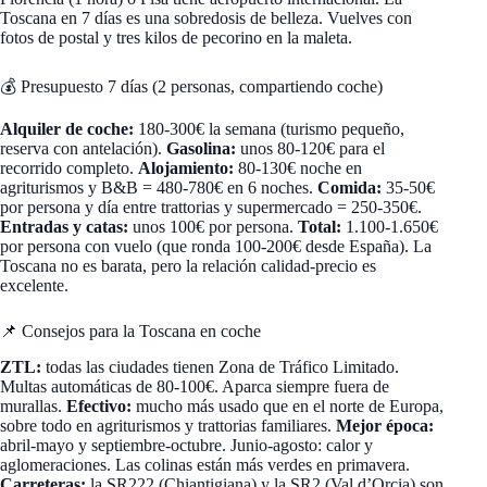
Toscana en 7 días es una sobredosis de belleza. Vuelves con
fotos de postal y tres kilos de pecorino en la maleta.
💰 Presupuesto 7 días (2 personas, compartiendo coche)
Alquiler de coche:
180-300€ la semana (turismo pequeño,
reserva con antelación).
Gasolina:
unos 80-120€ para el
recorrido completo.
Alojamiento:
80-130€ noche en
agriturismos y B&B = 480-780€ en 6 noches.
Comida:
35-50€
por persona y día entre trattorias y supermercado = 250-350€.
Entradas y catas:
unos 100€ por persona.
Total:
1.100-1.650€
por persona con vuelo (que ronda 100-200€ desde España). La
Toscana no es barata, pero la relación calidad-precio es
excelente.
📌 Consejos para la Toscana en coche
ZTL:
todas las ciudades tienen Zona de Tráfico Limitado.
Multas automáticas de 80-100€. Aparca siempre fuera de
murallas.
Efectivo:
mucho más usado que en el norte de Europa,
sobre todo en agriturismos y trattorias familiares.
Mejor época:
abril-mayo y septiembre-octubre. Junio-agosto: calor y
aglomeraciones. Las colinas están más verdes en primavera.
Carreteras:
la SR222 (Chiantigiana) y la SR2 (Val d’Orcia) son