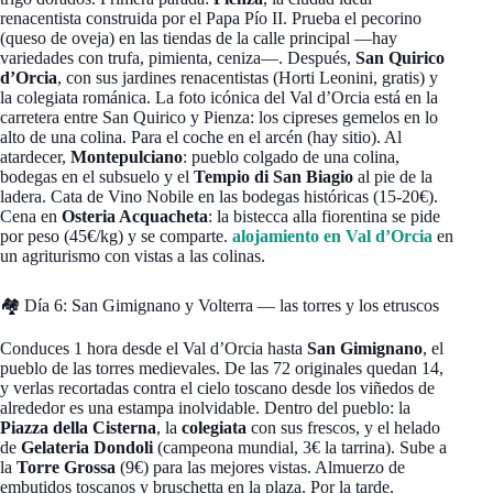
renacentista construida por el Papa Pío II. Prueba el pecorino
(queso de oveja) en las tiendas de la calle principal —hay
variedades con trufa, pimienta, ceniza—. Después,
San Quirico
d’Orcia
, con sus jardines renacentistas (Horti Leonini, gratis) y
la colegiata románica. La foto icónica del Val d’Orcia está en la
carretera entre San Quirico y Pienza: los cipreses gemelos en lo
alto de una colina. Para el coche en el arcén (hay sitio). Al
atardecer,
Montepulciano
: pueblo colgado de una colina,
bodegas en el subsuelo y el
Tempio di San Biagio
al pie de la
ladera. Cata de Vino Nobile en las bodegas históricas (15-20€).
Cena en
Osteria Acquacheta
: la bistecca alla fiorentina se pide
por peso (45€/kg) y se comparte.
alojamiento en Val d’Orcia
en
un agriturismo con vistas a las colinas.
🏘️ Día 6: San Gimignano y Volterra — las torres y los etruscos
Conduces 1 hora desde el Val d’Orcia hasta
San Gimignano
, el
pueblo de las torres medievales. De las 72 originales quedan 14,
y verlas recortadas contra el cielo toscano desde los viñedos de
alrededor es una estampa inolvidable. Dentro del pueblo: la
Piazza della Cisterna
, la
colegiata
con sus frescos, y el helado
de
Gelateria Dondoli
(campeona mundial, 3€ la tarrina). Sube a
la
Torre Grossa
(9€) para las mejores vistas. Almuerzo de
embutidos toscanos y bruschetta en la plaza. Por la tarde,