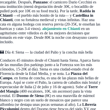
recargable. Después,
Panzano
: el carnicero Dario Cecchini es
una institución (menú degustación desde 30€, o bocadillo de
pulled pork por 10€ en su food truck). Por la tarde,
Radda in
Chianti
—el pueblo más bonito de la ruta— y
Castellina in
Chianti
, con su fortaleza medieval y vistas infinitas. Haz una
cata en alguna bodega con reserva previa (20-35€, te enseñan las
barricas y catas 3-4 vinos).
alojamiento en Chianti
en un
agriturismo entre viñedos es de las mejores decisiones que
tomarás en este viaje. Desde 80€ la noche con desayuno casero
incluido.
🏰 Día 4: Siena — la ciudad del Palio y la concha más bella
Conduces 45 minutos desde el Chianti hasta Siena. Aparca fuera
de las murallas (los parkings junto a la Fortezza son los más
cómodos, 15-20€ al día). Siena es una ciudad-estado rival de
Florencia desde la Edad Media, y se nota. La
Piazza del
Campo
, en forma de concha, es una de las plazas más bellas de
Europa. Aquí se corre el Palio, la carrera de caballos más brutal y
espectacular de Italia (2 de julio y 16 de agosto). Sube al
Torre
del Mangia
(400 escalones, 10€, sin ascensor) para la vista
cenital. El
Duomo de Siena
(8€) es una maravilla de mármol
blanco y negro con un suelo de mosaicos que parece una
alfombra (se destapa unas pocas semanas al año). La
Librería
Piccolomini
dentro del Duomo tiene frescos del siglo XV que