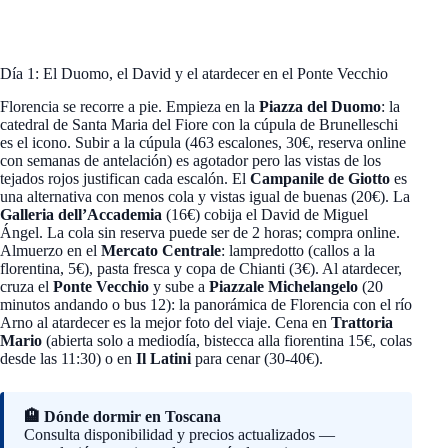
Día 1: El Duomo, el David y el atardecer en el Ponte Vecchio
Florencia se recorre a pie. Empieza en la
Piazza del Duomo
: la
catedral de Santa Maria del Fiore con la cúpula de Brunelleschi
es el icono. Subir a la cúpula (463 escalones, 30€, reserva online
con semanas de antelación) es agotador pero las vistas de los
tejados rojos justifican cada escalón. El
Campanile de Giotto
es
una alternativa con menos cola y vistas igual de buenas (20€). La
Galleria dell’Accademia
(16€) cobija el David de Miguel
Ángel. La cola sin reserva puede ser de 2 horas; compra online.
Almuerzo en el
Mercato Centrale
: lampredotto (callos a la
florentina, 5€), pasta fresca y copa de Chianti (3€). Al atardecer,
cruza el
Ponte Vecchio
y sube a
Piazzale Michelangelo
(20
minutos andando o bus 12): la panorámica de Florencia con el río
Arno al atardecer es la mejor foto del viaje. Cena en
Trattoria
Mario
(abierta solo a mediodía, bistecca alla fiorentina 15€, colas
desde las 11:30) o en
Il Latini
para cenar (30-40€).
🏨 Dónde dormir en Toscana
Consulta disponibilidad y precios actualizados —