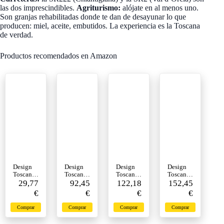
las dos imprescindibles.
Agriturismo:
alójate en al menos uno.
Son granjas rehabilitadas donde te dan de desayunar lo que
producen: miel, aceite, embutidos. La experiencia es la Toscana
de verdad.
Productos recomendados en Amazon
Design
Design
Design
Design
Toscano
Toscano
Toscano
Toscano
PD0093 -
29,77
NG3278
92,45
KY356 -
122,18
VG5543
152,45
Figurín
8 -
Figurín
6 -
€
€
€
€
para
Figurín
para
Figurín
jardín
para
jardín
para
Comprar
Comprar
Comprar
Comprar
jardín
jardín