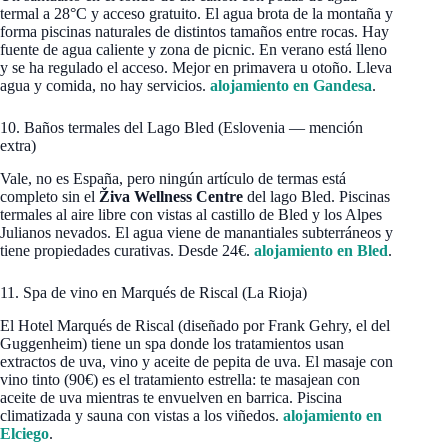
termal a 28°C y acceso gratuito. El agua brota de la montaña y
forma piscinas naturales de distintos tamaños entre rocas. Hay
fuente de agua caliente y zona de picnic. En verano está lleno
y se ha regulado el acceso. Mejor en primavera u otoño. Lleva
agua y comida, no hay servicios.
alojamiento en Gandesa
.
10. Baños termales del Lago Bled (Eslovenia — mención
extra)
Vale, no es España, pero ningún artículo de termas está
completo sin el
Živa Wellness Centre
del lago Bled. Piscinas
termales al aire libre con vistas al castillo de Bled y los Alpes
Julianos nevados. El agua viene de manantiales subterráneos y
tiene propiedades curativas. Desde 24€.
alojamiento en Bled
.
11. Spa de vino en Marqués de Riscal (La Rioja)
El Hotel Marqués de Riscal (diseñado por Frank Gehry, el del
Guggenheim) tiene un spa donde los tratamientos usan
extractos de uva, vino y aceite de pepita de uva. El masaje con
vino tinto (90€) es el tratamiento estrella: te masajean con
aceite de uva mientras te envuelven en barrica. Piscina
climatizada y sauna con vistas a los viñedos.
alojamiento en
Elciego
.