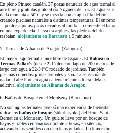
En pleno Pirineo catalán, 37 pozas naturales de agua termal al
aire libre y gratuitas junto al río Noguera de Tor. El agua sale
de la montaña a 50°C y se mezcla con el agua fría del río
creando piscinas naturales a distintas temperaturas. El entorno
—prados alpinos, picos nevados al fondo— convierte el baño
en una experiencia. Lleva escarpines, las piedras del río
resbalan.
alojamiento en Barruera
a 5 minutos.
5. Termas de Alhama de Aragón (Zaragoza)
El mayor lago termal al aire libre de España. El
Balneario
Termas Pallarés
(desde 22€) tiene un lago de 200 metros de
largo con agua a 32-34°C rodeado de jardines. También
piscinas cubiertas, grutas termales y spa. La sensación de
nadar al aire libre en agua caliente mientras fuera hiela es
adictiva.
alojamiento en Alhama de Aragón
.
6. Baños de Bosque en el Montseny (Barcelona)
No son aguas termales pero sí una experiencia de bienestar
única: los
baños de bosque
(shinrin-yoku) del Hotel Sant
Bernat en el Montseny. Un guía te lleva por un bosque de
hayas y robles centenarios durante 2 horas, en silencio,
activando tus sentidos con ejercicios guiados. La inmersión