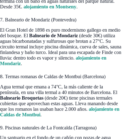
termina con un baño en aguas naturales del parque natural.
Desde 35€.
alojamiento en Montseny
.
7. Balneario de Mondariz (Pontevedra)
El Gran Hotel de 1898 es puro modernismo gallego en medio
del bosque. El
Balneario de Mondariz
(desde 30€) utiliza
aguas bicarbonatadas y sulfurosas que brotan a 27°C. Su
circuito termal incluye piscina dinámica, cueva de sales, sauna
finlandesa y baño turco. Ideal para una escapada de Finde con
lluvia: dentro todo es vapor y silencio.
alojamiento en
Mondariz
.
8. Termas romanas de Caldas de Montbui (Barcelona)
Agua termal que emana a 74°C, la más caliente de la
península, en una villa termal a 40 minutos de Barcelona. El
Balneario Broquetas
(desde 20€) tiene piscinas termales
cubiertas que aprovechan estas aguas. Lleva manando desde
que los romanos las usaban hace 2.000 años.
alojamiento en
Caldas de Montbui
.
9. Piscinas naturales de La Fontcalda (Tarragona)
Un santuario en el fondo de un cañón con pozas de agua