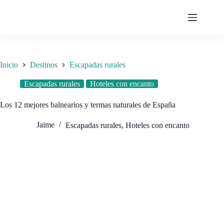
Saltar
al
contenido
Inicio
Destinos
Escapadas rurales
Escapadas rurales
Hoteles con encanto
Los 12 mejores balnearios y termas naturales de España
Jaime
Escapadas rurales
,
Hoteles con encanto