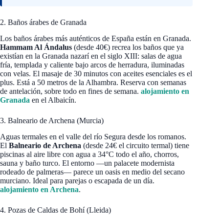
2. Baños árabes de Granada
Los baños árabes más auténticos de España están en Granada.
Hammam Al Ándalus
(desde 40€) recrea los baños que ya
existían en la Granada nazarí en el siglo XIII: salas de agua
fría, templada y caliente bajo arcos de herradura, iluminadas
con velas. El masaje de 30 minutos con aceites esenciales es el
plus. Está a 50 metros de la Alhambra. Reserva con semanas
de antelación, sobre todo en fines de semana.
alojamiento en
Granada
en el Albaicín.
3. Balneario de Archena (Murcia)
Aguas termales en el valle del río Segura desde los romanos.
El
Balneario de Archena
(desde 24€ el circuito termal) tiene
piscinas al aire libre con agua a 34°C todo el año, chorros,
sauna y baño turco. El entorno —un palacete modernista
rodeado de palmeras— parece un oasis en medio del secano
murciano. Ideal para parejas o escapada de un día.
alojamiento en Archena
.
4. Pozas de Caldas de Bohí (Lleida)