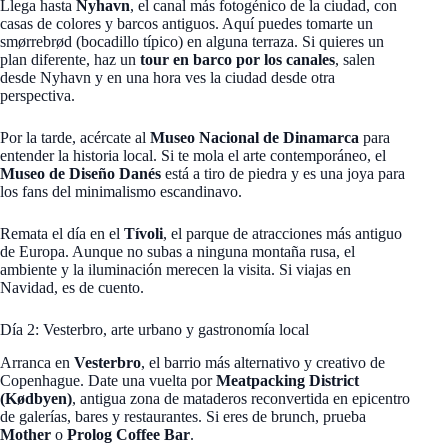
Llega hasta
Nyhavn
, el canal más fotogénico de la ciudad, con
casas de colores y barcos antiguos. Aquí puedes tomarte un
smørrebrød (bocadillo típico) en alguna terraza. Si quieres un
plan diferente, haz un
tour en barco por los canales
, salen
desde Nyhavn y en una hora ves la ciudad desde otra
perspectiva.
Por la tarde, acércate al
Museo Nacional de Dinamarca
para
entender la historia local. Si te mola el arte contemporáneo, el
Museo de Diseño Danés
está a tiro de piedra y es una joya para
los fans del minimalismo escandinavo.
Remata el día en el
Tívoli
, el parque de atracciones más antiguo
de Europa. Aunque no subas a ninguna montaña rusa, el
ambiente y la iluminación merecen la visita. Si viajas en
Navidad, es de cuento.
Día 2: Vesterbro, arte urbano y gastronomía local
Arranca en
Vesterbro
, el barrio más alternativo y creativo de
Copenhague. Date una vuelta por
Meatpacking District
(Kødbyen)
, antigua zona de mataderos reconvertida en epicentro
de galerías, bares y restaurantes. Si eres de brunch, prueba
Mother
o
Prolog Coffee Bar
.