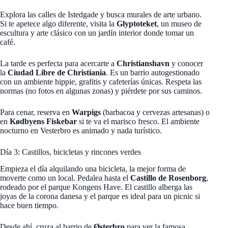
Explora las calles de Istedgade y busca murales de arte urbano.
Si te apetece algo diferente, visita la
Glyptoteket
, un museo de
escultura y arte clásico con un jardín interior donde tomar un
café.
La tarde es perfecta para acercarte a
Christianshavn
y conocer
la
Ciudad Libre de Christiania
. Es un barrio autogestionado
con un ambiente hippie, grafitis y cafeterías únicas. Respeta las
normas (no fotos en algunas zonas) y piérdete por sus caminos.
Para cenar, reserva en
Warpigs
(barbacoa y cervezas artesanas) o
en
Kødbyens Fiskebar
si te va el marisco fresco. El ambiente
nocturno en Vesterbro es animado y nada turístico.
Día 3: Castillos, bicicletas y rincones verdes
Empieza el día alquilando una bicicleta, la mejor forma de
moverte como un local. Pedalea hasta el
Castillo de Rosenborg
,
rodeado por el parque Kongens Have. El castillo alberga las
joyas de la corona danesa y el parque es ideal para un picnic si
hace buen tiempo.
Desde ahí, cruza al barrio de
Østerbro
para ver la famosa