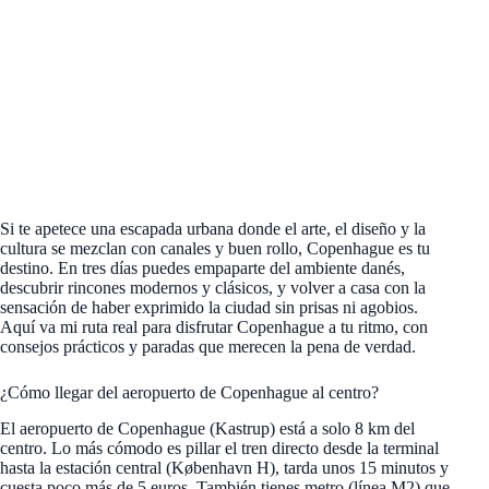
Si te apetece una escapada urbana donde el arte, el diseño y la
cultura se mezclan con canales y buen rollo, Copenhague es tu
destino. En tres días puedes empaparte del ambiente danés,
descubrir rincones modernos y clásicos, y volver a casa con la
sensación de haber exprimido la ciudad sin prisas ni agobios.
Aquí va mi ruta real para disfrutar Copenhague a tu ritmo, con
consejos prácticos y paradas que merecen la pena de verdad.
¿Cómo llegar del aeropuerto de Copenhague al centro?
El aeropuerto de Copenhague (Kastrup) está a solo 8 km del
centro. Lo más cómodo es pillar el tren directo desde la terminal
hasta la estación central (København H), tarda unos 15 minutos y
cuesta poco más de 5 euros. También tienes metro (línea M2) que