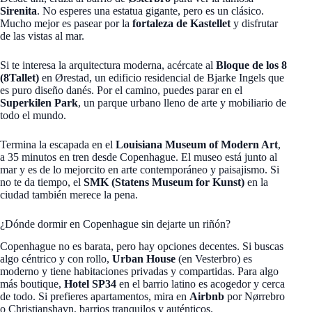
Sirenita
. No esperes una estatua gigante, pero es un clásico.
Mucho mejor es pasear por la
fortaleza de Kastellet
y disfrutar
de las vistas al mar.
Si te interesa la arquitectura moderna, acércate al
Bloque de los 8
(8Tallet)
en Ørestad, un edificio residencial de Bjarke Ingels que
es puro diseño danés. Por el camino, puedes parar en el
Superkilen Park
, un parque urbano lleno de arte y mobiliario de
todo el mundo.
Termina la escapada en el
Louisiana Museum of Modern Art
,
a 35 minutos en tren desde Copenhague. El museo está junto al
mar y es de lo mejorcito en arte contemporáneo y paisajismo. Si
no te da tiempo, el
SMK (Statens Museum for Kunst)
en la
ciudad también merece la pena.
¿Dónde dormir en Copenhague sin dejarte un riñón?
Copenhague no es barata, pero hay opciones decentes. Si buscas
algo céntrico y con rollo,
Urban House
(en Vesterbro) es
moderno y tiene habitaciones privadas y compartidas. Para algo
más boutique,
Hotel SP34
en el barrio latino es acogedor y cerca
de todo. Si prefieres apartamentos, mira en
Airbnb
por Nørrebro
o Christianshavn, barrios tranquilos y auténticos.