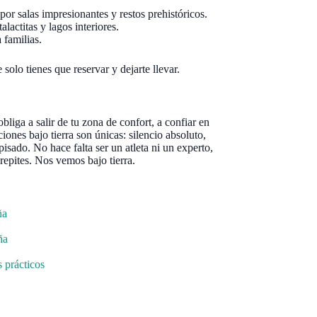
por salas impresionantes y restos prehistóricos.
lactitas y lagos interiores.
 familias.
solo tienes que reservar y dejarte llevar.
bliga a salir de tu zona de confort, a confiar en
ciones bajo tierra son únicas: silencio absoluto,
sado. No hace falta ser un atleta ni un experto,
 repites. Nos vemos bajo tierra.
ña
ña
s prácticos