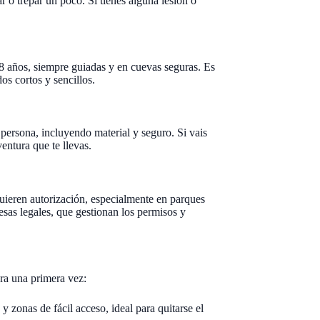
r o trepar un poco. Si tienes alguna lesión o
-8 años, siempre guiadas y en cuevas seguras. Es
os cortos y sencillos.
persona, incluyendo material y seguro. Si vais
entura que te llevas.
uieren autorización, especialmente en parques
esas legales, que gestionan los permisos y
ara una primera vez:
 zonas de fácil acceso, ideal para quitarse el