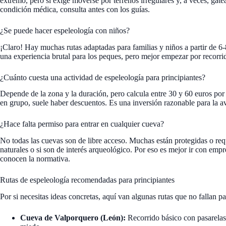
extremo, pero sí exige moverse por terrenos irregulares y, a veces, gatea
condición médica, consulta antes con los guías.
¿Se puede hacer espeleología con niños?
¡Claro! Hay muchas rutas adaptadas para familias y niños a partir de 6
una experiencia brutal para los peques, pero mejor empezar por recorrid
¿Cuánto cuesta una actividad de espeleología para principiantes?
Depende de la zona y la duración, pero calcula entre 30 y 60 euros por 
en grupo, suele haber descuentos. Es una inversión razonable para la av
¿Hace falta permiso para entrar en cualquier cueva?
No todas las cuevas son de libre acceso. Muchas están protegidas o req
naturales o si son de interés arqueológico. Por eso es mejor ir con empr
conocen la normativa.
Rutas de espeleología recomendadas para principiantes
Por si necesitas ideas concretas, aquí van algunas rutas que no fallan p
Cueva de Valporquero (León):
Recorrido básico con pasarelas y