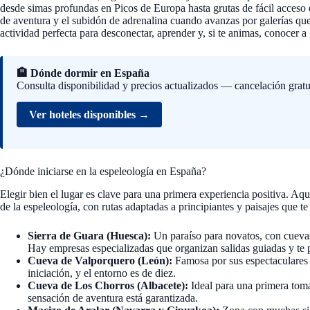
desde simas profundas en Picos de Europa hasta grutas de fácil acceso 
de aventura y el subidón de adrenalina cuando avanzas por galerías qu
actividad perfecta para desconectar, aprender y, si te animas, conocer a
🏨 Dónde dormir en España
Consulta disponibilidad y precios actualizados — cancelación gratu
Ver hoteles disponibles →
¿Dónde iniciarse en la espeleología en España?
Elegir bien el lugar es clave para una primera experiencia positiva. Aq
de la espeleología, con rutas adaptadas a principiantes y paisajes que te
Sierra de Guara (Huesca):
Un paraíso para novatos, con cuevas
Hay empresas especializadas que organizan salidas guiadas y te p
Cueva de Valporquero (León):
Famosa por sus espectaculares s
iniciación, y el entorno es de diez.
Cueva de Los Chorros (Albacete):
Ideal para una primera toma 
sensación de aventura está garantizada.