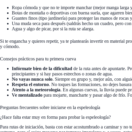
Ropa cómoda y que no te importe manchar (mejor manga larga y 
Botas de montaña o deportivas con buena suela, que agarren bie
Guantes finos (tipo jardinería) para proteger las manos de rocas y
Una muda seca para después (saldrás hecho un cuadro, pero con u
Agua y algo de picar, por si la ruta se alarga.
Si te engancha y quieres repetir, ya te plantearás invertir en material pr
y cómodo.
Consejos prácticos para tu primera cueva
Infórmate bien de la dificultad
de la ruta antes de apuntarte. Pr
principiantes y si hay pasos estrechos o zonas de agua.
No vayas nunca solo
. Siempre en grupo y, mejor aún, con algu
Respeta el entorno
. No toques las formaciones, no dejes basura 
Atento a la meteorología
. En algunas cuevas, la lluvia puede pr
Ve mentalizado
para mojarte, mancharte y pasar algo de frío. Fo
Preguntas frecuentes sobre iniciarse en la espeleología
¿Hace falta estar muy en forma para probar la espeleología?
Para rutas de iniciación, basta con estar acostumbrado a caminar y no 