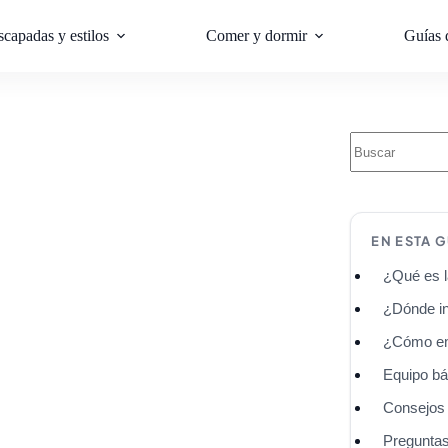
scapadas y estilos
Comer y dormir
Guías 
EN ESTA G
¿Qué es l
¿Dónde in
¿Cómo emp
Equipo bá
Consejos 
Preguntas