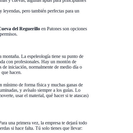
as y cuevas, algunas aptas para principiantes
y leyendas, pero también perfectas para un
Cueva del Reguerillo
en Patones son opciones
 permisos.
la montaña. La espeleología tiene su punto de
uiada con profesionales. Hay un montón de
as de iniciación, normalmente de medio día o
o que hacen.
 un mínimo de forma física y muchas ganas de
iluminadas, y avísalo siempre a los guías. Lo
verte, usar el material, qué hacer si te atascas)
ara una primera vez, la empresa te dejará todo
rdas si hace falta. Tú solo tienes que llevar: