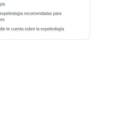
gía
espeleología recomendadas para
tes
die te cuenta sobre la espeleología