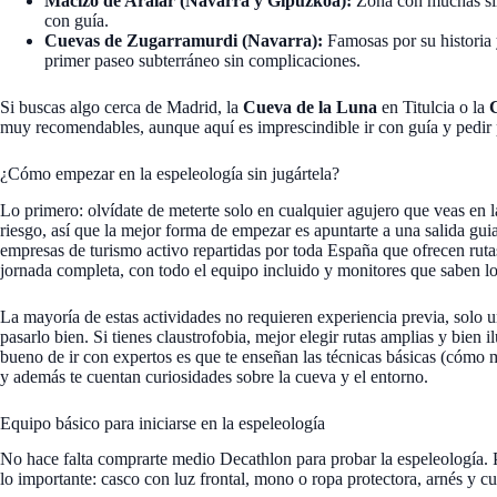
Macizo de Aralar (Navarra y Gipuzkoa):
Zona con muchas sim
con guía.
Cuevas de Zugarramurdi (Navarra):
Famosas por su historia 
primer paseo subterráneo sin complicaciones.
Si buscas algo cerca de Madrid, la
Cueva de la Luna
en Titulcia o la
muy recomendables, aunque aquí es imprescindible ir con guía y pedir
¿Cómo empezar en la espeleología sin jugártela?
Lo primero: olvídate de meterte solo en cualquier agujero que veas en 
riesgo, así que la mejor forma de empezar es apuntarte a una salida g
empresas de turismo activo repartidas por toda España que ofrecen rut
jornada completa, con todo el equipo incluido y monitores que saben l
La mayoría de estas actividades no requieren experiencia previa, solo
pasarlo bien. Si tienes claustrofobia, mejor elegir rutas amplias y bien 
bueno de ir con expertos es que te enseñan las técnicas básicas (cómo mo
y además te cuentan curiosidades sobre la cueva y el entorno.
Equipo básico para iniciarse en la espeleología
No hace falta comprarte medio Decathlon para probar la espeleología. P
lo importante: casco con luz frontal, mono o ropa protectora, arnés y cue