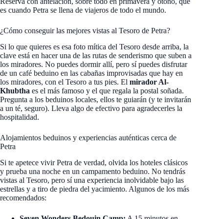
Reserva con antelación, sobre todo en primavera y otoño, que
es cuando Petra se llena de viajeros de todo el mundo.
¿Cómo conseguir las mejores vistas al Tesoro de Petra?
Si lo que quieres es esa foto mítica del Tesoro desde arriba, la
clave está en hacer una de las rutas de senderismo que suben a
los miradores. No puedes dormir allí, pero sí puedes disfrutar
de un café beduino en las cabañas improvisadas que hay en
los miradores, con el Tesoro a tus pies. El
mirador Al-
Khubtha
es el más famoso y el que regala la postal soñada.
Pregunta a los beduinos locales, ellos te guiarán (y te invitarán
a un té, seguro). Lleva algo de efectivo para agradecerles la
hospitalidad.
Alojamientos beduinos y experiencias auténticas cerca de
Petra
Si te apetece vivir Petra de verdad, olvida los hoteles clásicos
y prueba una noche en un campamento beduino. No tendrás
vistas al Tesoro, pero sí una experiencia inolvidable bajo las
estrellas y a tiro de piedra del yacimiento. Algunos de los más
recomendados:
Seven Wonders Bedouin Camp:
A 15 minutos en