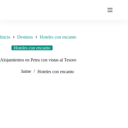
Saltar
al
contenido
Inicio
Destinos
Hoteles con encanto
Hoteles con encanto
Alojamientos en Petra con vistas al Tesoro
Jaime
Hoteles con encanto