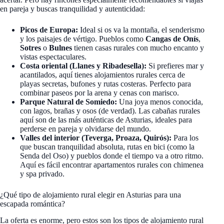
en pareja y buscas tranquilidad y autenticidad:
Picos de Europa:
Ideal si os va la montaña, el senderismo
y los paisajes de vértigo. Pueblos como
Cangas de Onís
,
Sotres
o
Bulnes
tienen casas rurales con mucho encanto y
vistas espectaculares.
Costa oriental (Llanes y Ribadesella):
Si prefieres mar y
acantilados, aquí tienes alojamientos rurales cerca de
playas secretas, bufones y rutas costeras. Perfecto para
combinar paseos por la arena y cenas con marisco.
Parque Natural de Somiedo:
Una joya menos conocida,
con lagos, brañas y osos (de verdad). Las cabañas rurales
aquí son de las más auténticas de Asturias, ideales para
perderse en pareja y olvidarse del mundo.
Valles del interior (Teverga, Proaza, Quirós):
Para los
que buscan tranquilidad absoluta, rutas en bici (como la
Senda del Oso) y pueblos donde el tiempo va a otro ritmo.
Aquí es fácil encontrar apartamentos rurales con chimenea
y spa privado.
¿Qué tipo de alojamiento rural elegir en Asturias para una
escapada romántica?
La oferta es enorme, pero estos son los tipos de alojamiento rural