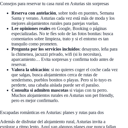
Consejos para reservar tu casa rural en Asturias sin sorpresas
Reserva con antelación
, sobre todo en puentes, Semana
Santa y verano. Asturias cada vez está más de moda y los
mejores alojamientos rurales para parejas vuelan.
Lee opiniones reales
en Google, Booking o páginas
especializadas. No te fíes solo de las fotos bonitas: busca
comentarios sobre limpieza, trato y si el entorno es tan
tranquilo como prometen.
Pregunta por los servicios incluidos
: desayuno, leña para
la chimenea, jacuzzi privado, wifi (si lo necesitas),
aparcamiento… Evita sorpresas y confirma todo antes de
reservar.
Valora la ubicación
: si no quieres coger el coche cada vez
que salgas, busca alojamientos cerca de rutas de
senderismo, pueblos bonitos o playas. Pero si lo tuyo es
perderte, una cabaña aislada puede ser el paraíso.
Consulta si admiten mascotas
si viajas con tu perro.
Muchos alojamientos rurales en Asturias son pet friendly,
pero es mejor confirmarlo.
Escapadas románticas en Asturias: planes y rutas para dos
Además de disfrutar del alojamiento rural, Asturias invita a
explorar a ritmo lento. Aquí van algunos planes que nunca fallan