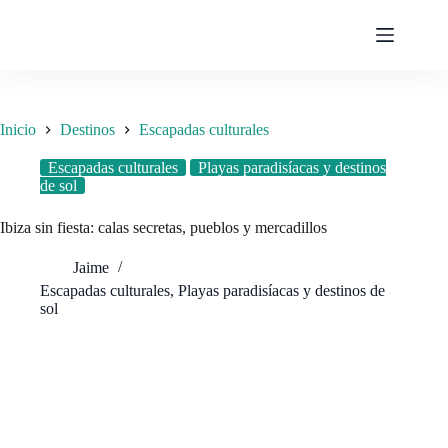
Saltar
al
contenido
Inicio
Destinos
Escapadas culturales
Escapadas culturales
Playas paradisíacas y destinos
de sol
Ibiza sin fiesta: calas secretas, pueblos y mercadillos
Jaime
Escapadas culturales
,
Playas paradisíacas y destinos de
sol