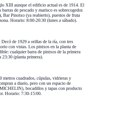
 XIII aunque el edificio actual es de 1914. El
as barras de pescado y marisco es sobrecogedor.
 Bar Pinotxo (ya reabierto), puestos de fruta
rsona. Horario: 8:00-20:30 (lunes a sábado).
ecó de 1929 a orillas de la ría, con tres
torio con vistas. Los pintxos en la planta de
ible: cualquier barra de pintxos de la primera
a 23:30 (planta primera).
0 metros cuadrados, cúpulas, vidrieras y
compran a diario, pero con un espacio de
a MICHELIN), bocadillos y tapas con producto
r. Horario: 7:30-15:00.