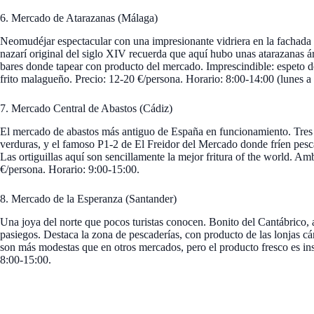
6. Mercado de Atarazanas (Málaga)
Neomudéjar espectacular con una impresionante vidriera en la fachada q
nazarí original del siglo XIV recuerda que aquí hubo unas atarazanas á
bares donde tapear con producto del mercado. Imprescindible: espeto de 
frito malagueño. Precio: 12-20 €/persona. Horario: 8:00-14:00 (lunes a
7. Mercado Central de Abastos (Cádiz)
El mercado de abastos más antiguo de España en funcionamiento. Tres 
verduras, y el famoso P1-2 de El Freidor del Mercado donde fríen pesc
Las ortiguillas aquí son sencillamente la mejor fritura of the world. Am
€/persona. Horario: 9:00-15:00.
8. Mercado de la Esperanza (Santander)
Una joya del norte que pocos turistas conocen. Bonito del Cantábrico,
pasiegos. Destaca la zona de pescaderías, con producto de las lonjas cán
son más modestas que en otros mercados, pero el producto fresco es ins
8:00-15:00.