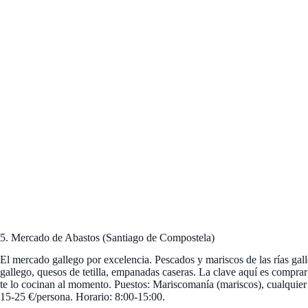
5. Mercado de Abastos (Santiago de Compostela)
El mercado gallego por excelencia. Pescados y mariscos de las rías gal
gallego, quesos de tetilla, empanadas caseras. La clave aquí es compra
te lo cocinan al momento. Puestos: Mariscomanía (mariscos), cualquier f
15-25 €/persona. Horario: 8:00-15:00.