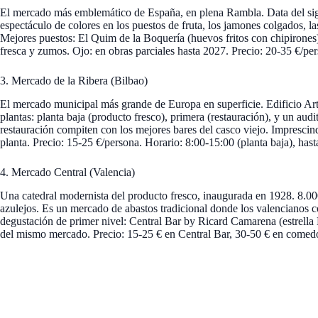
El mercado más emblemático de España, en plena Rambla. Data del siglo
espectáculo de colores en los puestos de fruta, los jamones colgados, l
Mejores puestos: El Quim de la Boquería (huevos fritos con chipirones),
fresca y zumos. Ojo: en obras parciales hasta 2027. Precio: 20-35 €/pe
3. Mercado de la Ribera (Bilbao)
El mercado municipal más grande de Europa en superficie. Edificio Art D
plantas: planta baja (producto fresco), primera (restauración), y un audi
restauración compiten con los mejores bares del casco viejo. Imprescind
planta. Precio: 15-25 €/persona. Horario: 8:00-15:00 (planta baja), hast
4. Mercado Central (Valencia)
Una catedral modernista del producto fresco, inaugurada en 1928. 8.00
azulejos. Es un mercado de abastos tradicional donde los valencianos 
degustación de primer nivel: Central Bar by Ricard Camarena (estrell
del mismo mercado. Precio: 15-25 € en Central Bar, 30-50 € en comedo