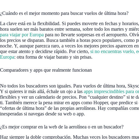
¿Cuándo es el mejor momento para buscar vuelos de última hora?
La clave está en la flexibilidad. Si puedes moverte en fechas y horario
hora suelen ser más baratos entre semana, sobre todo los martes y miér
para viajar por Europa
para no llevarte sorpresas en el aeropuerto. Olví
los precios se disparan. Busca también a horas poco populares, como p
noche. Y, aunque parezca raro, a veces los mejores precios aparecen entr
que estar atento y decidirse rápido. Por cierto,
si no encuentras vuelo, e
Europa
: otra forma de viajar barato y sin prisas.
Comparadores y apps que realmente funcionan
No todos los buscadores son iguales. Para vuelos de última hora, Skysc
Y si quieres ir más allá, échale un ojo a las
apps imprescindibles para or
flexibles y ver un calendario de precios. Pon “cualquier destino” si te d
ti. También merece la pena mirar en apps como Hopper, que predice si el
“ofertas de última hora” de las propias aerolíneas. Hay compañías co
inesperadas si navegas desde su web o app.
¿Es mejor comprar en la web de la aerolínea o en un buscador?
Haz siempre la doble comprobación. Muchas veces los buscadores muest