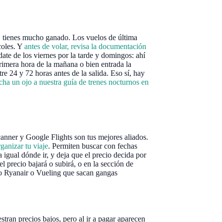
s, tienes mucho ganado. Los vuelos de última
coles. Y
antes de volar, revisa la documentación
date de los viernes por la tarde y domingos: ahí
rimera hora de la mañana o bien entrada la
e 24 y 72 horas antes de la salida. Eso sí, hay
cha un ojo a nuestra guía de trenes nocturnos en
anner y Google Flights son tus mejores aliados.
ganizar tu viaje
. Permiten buscar con fechas
a igual dónde ir, y deja que el precio decida por
 precio bajará o subirá, o en la sección de
mo Ryanair o Vueling que sacan gangas
ran precios bajos, pero al ir a pagar aparecen