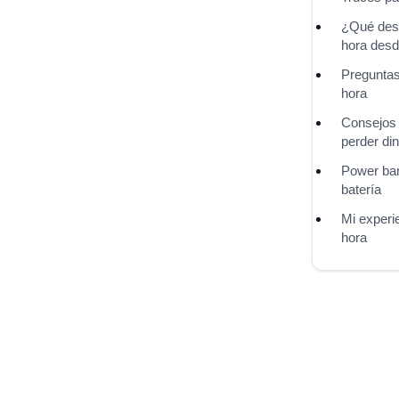
¿Qué dest
hora des
Preguntas
hora
Consejos 
perder di
Power ban
batería
Mi experi
hora