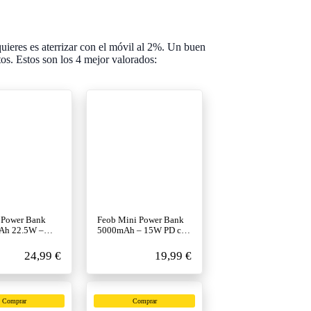
uieres es aterrizar con el móvil al 2%. Un buen
tos. Estos son los 4 mejor valorados:
Power Bank
Feob Mini Power Bank
Ah 22.5W –
5000mAh – 15W PD con
apida con 4
Pantalla LCD – Bolsillo
ntegrados
24,99 €
19,99 €
Comprar
Comprar