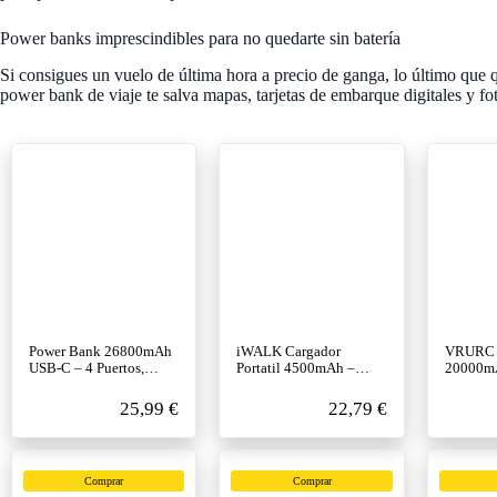
Power banks imprescindibles para no quedarte sin batería
Si consigues un vuelo de última hora a precio de ganga, lo último que q
power bank de viaje te salva mapas, tarjetas de embarque digitales y fo
Power Bank 26800mAh
iWALK Cargador
VRURC 
USB-C – 4 Puertos,
Portatil 4500mAh –
20000m
Carga Rapida, Ideal
Ultra Compacto, USB-C
Carga R
Viajes Largos
– Cabe en el Bol…
Cables I
25,99 €
22,79 €
Comprar
Comprar