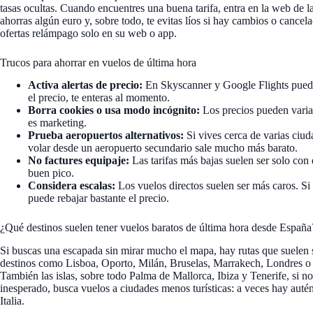
tasas ocultas. Cuando encuentres una buena tarifa, entra en la web de l
ahorras algún euro y, sobre todo, te evitas líos si hay cambios o cance
ofertas relámpago solo en su web o app.
Trucos para ahorrar en vuelos de última hora
Activa alertas de precio:
En Skyscanner y Google Flights puedes 
el precio, te enteras al momento.
Borra cookies o usa modo incógnito:
Los precios pueden variar
es marketing.
Prueba aeropuertos alternativos:
Si vives cerca de varias ciud
volar desde un aeropuerto secundario sale mucho más barato.
No factures equipaje:
Las tarifas más bajas suelen ser solo con 
buen pico.
Considera escalas:
Los vuelos directos suelen ser más caros. Si
puede rebajar bastante el precio.
¿Qué destinos suelen tener vuelos baratos de última hora desde España
Si buscas una escapada sin mirar mucho el mapa, hay rutas que suelen
destinos como Lisboa, Oporto, Milán, Bruselas, Marrakech, Londres o Pa
También las islas, sobre todo Palma de Mallorca, Ibiza y Tenerife, si no 
inesperado, busca vuelos a ciudades menos turísticas: a veces hay autén
Italia.