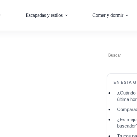
Escapadas y estilos
Comer y dormir
EN ESTA G
¿Cuándo e
última ho
Comparad
¿Es mejor
buscador
Trucos pa