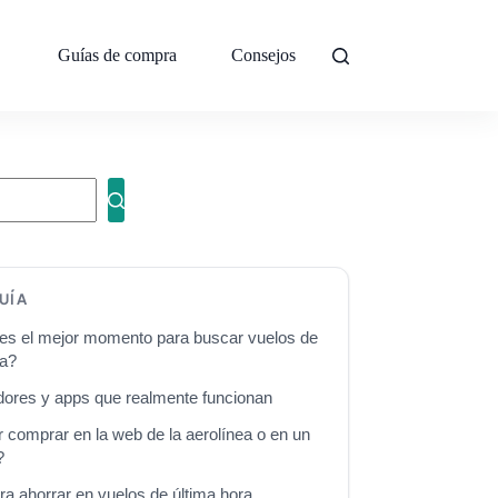
Guías de compra
Consejos
Sobre mí
Con
UÍA
s el mejor momento para buscar vuelos de
ra?
ores y apps que realmente funcionan
 comprar en la web de la aerolínea o en un
?
ra ahorrar en vuelos de última hora