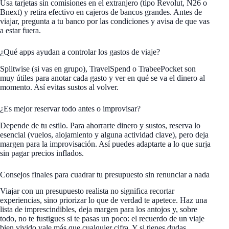
Usa tarjetas sin comisiones en el extranjero (tipo Revolut, N26 o
Bnext) y retira efectivo en cajeros de bancos grandes. Antes de
viajar, pregunta a tu banco por las condiciones y avisa de que vas
a estar fuera.
¿Qué apps ayudan a controlar los gastos de viaje?
Splitwise (si vas en grupo), TravelSpend o TrabeePocket son
muy útiles para anotar cada gasto y ver en qué se va el dinero al
momento. Así evitas sustos al volver.
¿Es mejor reservar todo antes o improvisar?
Depende de tu estilo. Para ahorrarte dinero y sustos, reserva lo
esencial (vuelos, alojamiento y alguna actividad clave), pero deja
margen para la improvisación. Así puedes adaptarte a lo que surja
sin pagar precios inflados.
Consejos finales para cuadrar tu presupuesto sin renunciar a nada
Viajar con un presupuesto realista no significa recortar
experiencias, sino priorizar lo que de verdad te apetece. Haz una
lista de imprescindibles, deja margen para los antojos y, sobre
todo, no te fustigues si te pasas un poco: el recuerdo de un viaje
bien vivido vale más que cualquier cifra. Y si tienes dudas,