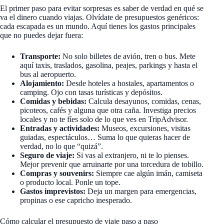
El primer paso para evitar sorpresas es saber de verdad en qué se
va el dinero cuando viajas. Olvídate de presupuestos genéricos:
cada escapada es un mundo. Aquí tienes los gastos principales
que no puedes dejar fuera:
Transporte:
No solo billetes de avión, tren o bus. Mete
aquí taxis, traslados, gasolina, peajes, parkings y hasta el
bus al aeropuerto.
Alojamiento:
Desde hoteles a hostales, apartamentos o
camping. Ojo con tasas turísticas y depósitos.
Comidas y bebidas:
Calcula desayunos, comidas, cenas,
picoteos, cafés y alguna que otra caña. Investiga precios
locales y no te fíes solo de lo que ves en TripAdvisor.
Entradas y actividades:
Museos, excursiones, visitas
guiadas, espectáculos… Suma lo que quieras hacer de
verdad, no lo que “quizá”.
Seguro de viaje:
Si vas al extranjero, ni te lo pienses.
Mejor prevenir que arruinarte por una torcedura de tobillo.
Compras y souvenirs:
Siempre cae algún imán, camiseta
o producto local. Ponle un tope.
Gastos imprevistos:
Deja un margen para emergencias,
propinas o ese capricho inesperado.
Cómo calcular el presupuesto de viaje paso a paso