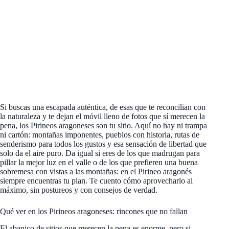
Si buscas una escapada auténtica, de esas que te reconcilian con
la naturaleza y te dejan el móvil lleno de fotos que sí merecen la
pena, los Pirineos aragoneses son tu sitio. Aquí no hay ni trampa
ni cartón: montañas imponentes, pueblos con historia, rutas de
senderismo para todos los gustos y esa sensación de libertad que
solo da el aire puro. Da igual si eres de los que madrugan para
pillar la mejor luz en el valle o de los que prefieren una buena
sobremesa con vistas a las montañas: en el Pirineo aragonés
siempre encuentras tu plan. Te cuento cómo aprovecharlo al
máximo, sin postureos y con consejos de verdad.
Qué ver en los Pirineos aragoneses: rincones que no fallan
El abanico de sitios que merecen la pena es enorme, pero si