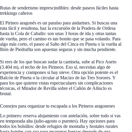
Rutas de senderismo imprescindibles: desde paseos fáciles hasta
trekkings cañeros
El Pirineo aragonés es un paraíso para andarines. Si buscas una
ruta fácil y resultona, haz la excursión de la Pradera de Ordesa
hasta la Cola de Caballo: son unas 3 horas de ida y otras tantas
de vuelta, pero el camino es tan bonito que se pasa volando. Para
algo más corto, el paseo al Salto del Cinca en Pineta o la vuelta al
Ibón de Piedrafita son apuestas seguras y sin mucha pendiente.
Si eres de los que buscan sudar la camiseta, sube al Pico Aneto
(3.404 m), el techo de los Pirineos. Eso sí, necesitas algo de
experiencia y crampones si hay nieve. Otra opción potente es el
Balcón de Pineta o la circular al Macizo de las Tres Sorores. Y
para los que quieren vistas espectaculares sin complicaciones
técnicas, el Mirador de Revilla sobre el Cañón de Añisclo es
brutal.
Consejos para organizar tu escapada a los Pirineos aragoneses
Lo primero: reserva alojamiento con antelación, sobre todo si vas
en temporada alta (julio-agosto o puentes). Hay opciones para
todos los bolsillos: desde refugios de montaña y hostales rurales
hasta hoteles con spa para recuperar fuerzas después de una