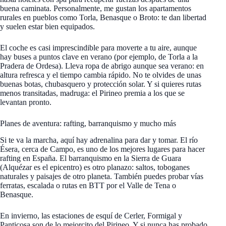
buena caminata. Personalmente, me gustan los apartamentos
rurales en pueblos como Torla, Benasque o Broto: te dan libertad
y suelen estar bien equipados.
El coche es casi imprescindible para moverte a tu aire, aunque
hay buses a puntos clave en verano (por ejemplo, de Torla a la
Pradera de Ordesa). Lleva ropa de abrigo aunque sea verano: en
altura refresca y el tiempo cambia rápido. No te olvides de unas
buenas botas, chubasquero y protección solar. Y si quieres rutas
menos transitadas, madruga: el Pirineo premia a los que se
levantan pronto.
Planes de aventura: rafting, barranquismo y mucho más
Si te va la marcha, aquí hay adrenalina para dar y tomar. El río
Ésera, cerca de Campo, es uno de los mejores lugares para hacer
rafting en España. El barranquismo en la Sierra de Guara
(Alquézar es el epicentro) es otro planazo: saltos, toboganes
naturales y paisajes de otro planeta. También puedes probar vías
ferratas, escalada o rutas en BTT por el Valle de Tena o
Benasque.
En invierno, las estaciones de esquí de Cerler, Formigal y
Panticosa son de lo mejorcito del Pirineo. Y si nunca has probado