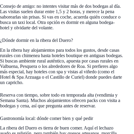
Consejo de amigo: no intentes visitar más de dos bodegas al día.
Las visitas suelen durar entre 1,5 y 2 horas, y merece la pena
saborearlas sin prisas. Si vas en coche, acuerda quién conduce o
busca un taxi local. Otra opción es dormir en alguna bodega-
hotel y olvidarte del volante.
¿Dónde dormir en la ribera del Duero?
En la ribera hay alojamientos para todos los gustos, desde casas
rurales con chimenea hasta hoteles boutique en antiguas bodegas.
Si buscas ambiente rural auténtico, apuesta por casas rurales en
Valbuena, Pesquera o los alrededores de Roa. Si prefieres algo
más especial, hay hoteles con spa y vistas al viñedo (como el
Hotel & Spa Arzuaga o el Castillo de Curiel) donde puedes darte
un capricho.
Reserva con tiempo, sobre todo en temporada alta (vendimia y
Semana Santa). Muchos alojamientos ofrecen packs con visita a
bodegas y cena, así que pregunta antes de reservar.
Gastronomía local: dónde comer bien y qué pedir
La ribera del Duero es tierra de buen comer. Aquí el lechazo
asado es religión, pero también hay quesos artesanos, morcilla,