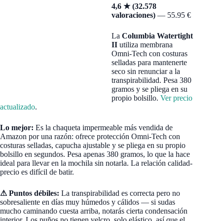
4,6 ★ (32.578
valoraciones)
— 55.95 €
La
Columbia Watertight
II
utiliza membrana
Omni-Tech con costuras
selladas para mantenerte
seco sin renunciar a la
transpirabilidad. Pesa 380
gramos y se pliega en su
propio bolsillo.
Ver precio
actualizado
.
Lo mejor:
Es la chaqueta impermeable más vendida de
Amazon por una razón: ofrece protección Omni-Tech con
costuras selladas, capucha ajustable y se pliega en su propio
bolsillo en segundos. Pesa apenas 380 gramos, lo que la hace
ideal para llevar en la mochila sin notarla. La relación calidad-
precio es difícil de batir.
⚠ Puntos débiles:
La transpirabilidad es correcta pero no
sobresaliente en días muy húmedos y cálidos — si sudas
mucho caminando cuesta arriba, notarás cierta condensación
interior. Los puños no tienen velcro, solo elástico, así que el