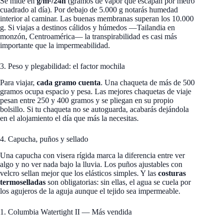
Se mide en
g/m²/24h
(gramos de vapor que escapan por metro
cuadrado al día). Por debajo de 5.000 g notarás humedad
interior al caminar. Las buenas membranas superan los 10.000
g. Si viajas a destinos cálidos y húmedos —Tailandia en
monzón, Centroamérica— la transpirabilidad es casi más
importante que la impermeabilidad.
3. Peso y plegabilidad: el factor mochila
Para viajar,
cada gramo cuenta
. Una chaqueta de más de 500
gramos ocupa espacio y pesa. Las mejores chaquetas de viaje
pesan entre 250 y 400 gramos y se pliegan en su propio
bolsillo. Si tu chaqueta no se autoguarda, acabarás dejándola
en el alojamiento el día que más la necesitas.
4. Capucha, puños y sellado
Una capucha con visera rígida marca la diferencia entre ver
algo y no ver nada bajo la lluvia. Los puños ajustables con
velcro sellan mejor que los elásticos simples. Y las
costuras
termoselladas
son obligatorias: sin ellas, el agua se cuela por
los agujeros de la aguja aunque el tejido sea impermeable.
1. Columbia Watertight II — Más vendida