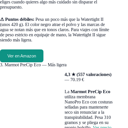
eliges cuando quieres algo más cuidado sin disparar el
presupuesto.
⚠ Puntos débiles:
Pesa un poco más que la Watertight II
(unos 420 g). El color negro atrae el polvo y las marcas de
agua se notan más que en tonos claros. Para viajes con límite
de peso estricto en equipaje de mano, la Watertight II sigue
siendo más ligera.
Ver en Amazon
3. Marmot PreCip Eco — Más ligera
4,3 ★ (557 valoraciones)
— 70.19 €
La
Marmot PreCip Eco
utiliza membrana
NanoPro Eco con costuras
selladas para mantenerte
seco sin renunciar a la
transpirabilidad. Pesa 310
gramos y se pliega en su
propio bolsillo.
Ver precio