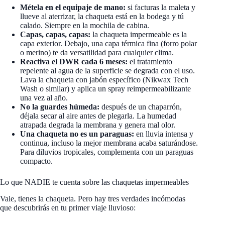
Métela en el equipaje de mano:
si facturas la maleta y
llueve al aterrizar, la chaqueta está en la bodega y tú
calado. Siempre en la mochila de cabina.
Capas, capas, capas:
la chaqueta impermeable es la
capa exterior. Debajo, una capa térmica fina (forro polar
o merino) te da versatilidad para cualquier clima.
Reactiva el DWR cada 6 meses:
el tratamiento
repelente al agua de la superficie se degrada con el uso.
Lava la chaqueta con jabón específico (Nikwax Tech
Wash o similar) y aplica un spray reimpermeabilizante
una vez al año.
No la guardes húmeda:
después de un chaparrón,
déjala secar al aire antes de plegarla. La humedad
atrapada degrada la membrana y genera mal olor.
Una chaqueta no es un paraguas:
en lluvia intensa y
continua, incluso la mejor membrana acaba saturándose.
Para diluvios tropicales, complementa con un paraguas
compacto.
Lo que NADIE te cuenta sobre las chaquetas impermeables
Vale, tienes la chaqueta. Pero hay tres verdades incómodas
que descubrirás en tu primer viaje lluvioso: