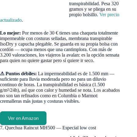
transpirabilidad. Pesa 320
gramos y se pliega en su
propio bolsillo.
Ver precio
actualizado
.
Lo mejor:
Por menos de 30 € tienes una chaqueta totalmente
impermeable con costuras selladas, membrana transpirable
IsoDry y capucha plegable. Se guarda en su propia bolsa con
cordón — ocupa menos que una cantimplora. Con más de
3.200 valoraciones, los viajeros la avalan: es la opción sensata
para quien no quiere gastar pero sí quiere ir seco.
⚠ Puntos débiles:
La impermeabilidad es de 1.500 mm —
suficiente para lluvia moderada pero no para un diluvio
continuo de horas. La transpirabilidad es básica (1.500
g/m²/24h), así que con calor y humedad se nota. Los acabados
no son tan refinados como en Columbia o Marmot:
cremalleras más justas y costuras visibles.
Ver en Amazon
7. Quechua Raincut MH500 — Especial low cost