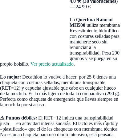
4,0 ★ (38 valoraciones)
— 24.99 €
La
Quechua Raincut
MH500
utiliza membrana
Revestimiento hidrofílico
con costuras selladas para
mantenerte seco sin
renunciar a la
transpirabilidad. Pesa 290
gramos y se pliega en su
propio bolsillo.
Ver precio actualizado
.
Lo mejor:
Decathlon lo vuelve a hacer: por 25 € tienes una
chaqueta con costuras selladas, membrana transpirable
(RET=12) y capucha ajustable que cabe en cualquier hueco
de la mochila. Es la más ligera de toda la comparativa (290 g).
Perfecta como chaqueta de emergencia que llevas siempre en
la mochila por si acaso.
⚠ Puntos débiles:
El RET=12 indica una transpirabilidad
justa — en actividad intensa sudarás. El tacto es más rígido y
«plastificado» que el de las chaquetas con membrana técnica.
No es una chaqueta para uso diario intensivo; está pensada