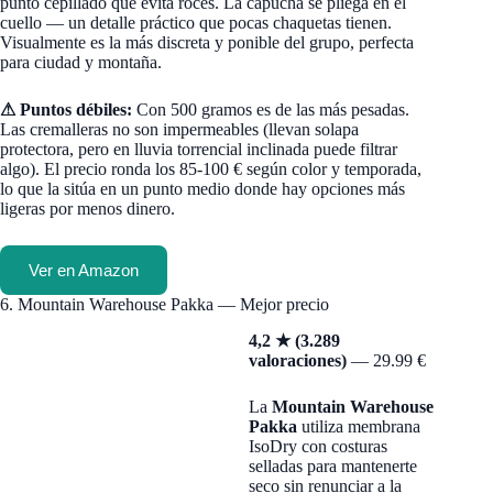
punto cepillado que evita roces. La capucha se pliega en el
cuello — un detalle práctico que pocas chaquetas tienen.
Visualmente es la más discreta y ponible del grupo, perfecta
para ciudad y montaña.
⚠ Puntos débiles:
Con 500 gramos es de las más pesadas.
Las cremalleras no son impermeables (llevan solapa
protectora, pero en lluvia torrencial inclinada puede filtrar
algo). El precio ronda los 85-100 € según color y temporada,
lo que la sitúa en un punto medio donde hay opciones más
ligeras por menos dinero.
Ver en Amazon
6. Mountain Warehouse Pakka — Mejor precio
4,2 ★ (3.289
valoraciones)
— 29.99 €
La
Mountain Warehouse
Pakka
utiliza membrana
IsoDry con costuras
selladas para mantenerte
seco sin renunciar a la