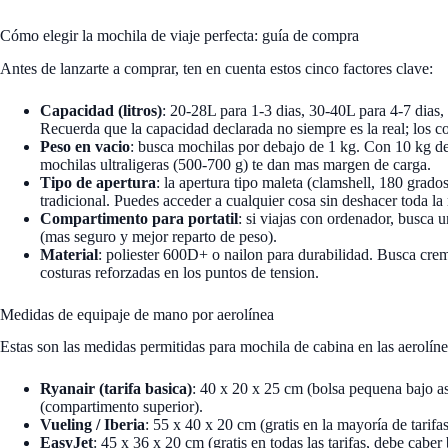
Cómo elegir la mochila de viaje perfecta: guía de compra
Antes de lanzarte a comprar, ten en cuenta estos cinco factores clave:
Capacidad (litros)
: 20-28L para 1-3 dias, 30-40L para 4-7 dias
Recuerda que la capacidad declarada no siempre es la real; los c
Peso en vacio
: busca mochilas por debajo de 1 kg. Con 10 kg de
mochilas ultraligeras (500-700 g) te dan mas margen de carga.
Tipo de apertura
: la apertura tipo maleta (clamshell, 180 grad
tradicional. Puedes acceder a cualquier cosa sin deshacer toda la
Compartimento para portatil
: si viajas con ordenador, busca 
(mas seguro y mejor reparto de peso).
Material
: poliester 600D+ o nailon para durabilidad. Busca crem
costuras reforzadas en los puntos de tension.
Medidas de equipaje de mano por aerolínea
Estas son las medidas permitidas para mochila de cabina en las aerolí
Ryanair (tarifa basica)
: 40 x 20 x 25 cm (bolsa pequena bajo as
(compartimento superior).
Vueling / Iberia
: 55 x 40 x 20 cm (gratis en la mayoría de tarifas
EasyJet
: 45 x 36 x 20 cm (gratis en todas las tarifas, debe caber 