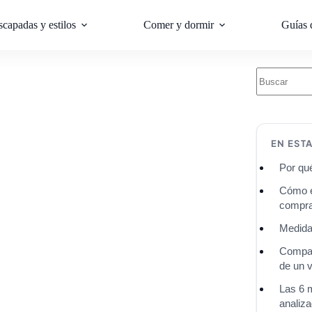
scapadas y estilos
Comer y dormir
Guías 
EN EST
Por qué
Cómo el
compr
Medida
Compar
de un v
Las 6 
analiz