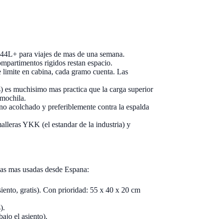
, 44L+ para viajes de mas de una semana.
ompartimentos rigidos restan espacio.
 limite en cabina, cada gramo cuenta. Las
os) es muchisimo mas practica que la carga superior
 mochila.
uno acolchado y preferiblemente contra la espalda
alleras YKK (el estandar de la industria) y
neas mas usadas desde Espana:
iento, gratis). Con prioridad: 55 x 40 x 20 cm
).
bajo el asiento).