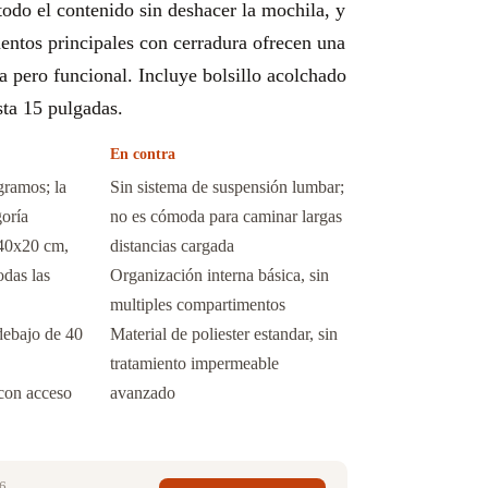
todo el contenido sin deshacer la mochila, y
entos principales con cerradura ofrecen una
a pero funcional. Incluye bolsillo acolchado
sta 15 pulgadas.
En contra
gramos; la
Sin sistema de suspensión lumbar;
goría
no es cómoda para caminar largas
40x20 cm,
distancias cargada
odas las
Organización interna básica, sin
multiples compartimentos
debajo de 40
Material de poliester estandar, sin
tratamiento impermeable
 con acceso
avanzado
6