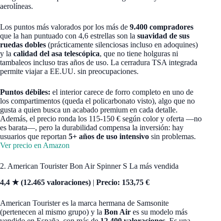
aerolíneas.
Los puntos más valorados por los más de
9.400 compradores
que la han puntuado con 4,6 estrellas son la
suavidad de sus
ruedas dobles
(prácticamente silenciosas incluso en adoquines)
y la
calidad del asa telescópica
, que no tiene holguras ni
tambaleos incluso tras años de uso. La cerradura TSA integrada
permite viajar a EE.UU. sin preocupaciones.
Puntos débiles:
el interior carece de forro completo en uno de
los compartimentos (queda el policarbonato visto), algo que no
gusta a quien busca un acabado premium en cada detalle.
Además, el precio ronda los 115-150 € según color y oferta —no
es barata—, pero la durabilidad compensa la inversión: hay
usuarios que reportan
5+ años de uso intensivo
sin problemas.
Ver precio en Amazon
2. American Tourister Bon Air Spinner S La más vendida
4,4 ★ (12.465 valoraciones)
|
Precio: 153,75 €
American Tourister es la marca hermana de Samsonite
(pertenecen al mismo grupo) y la
Bon Air
es su modelo más
vendido en España, con más de
12.400 valoraciones
. Es una