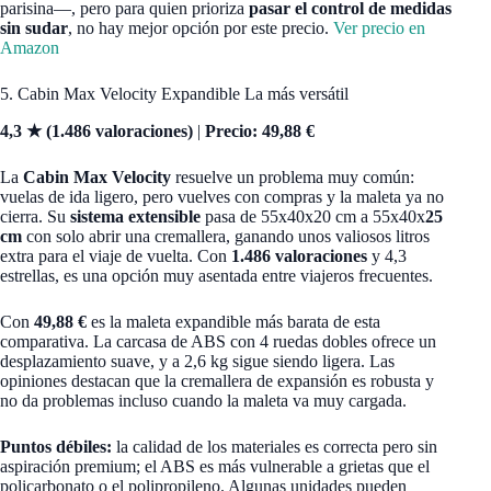
parisina—, pero para quien prioriza
pasar el control de medidas
sin sudar
, no hay mejor opción por este precio.
Ver precio en
Amazon
5. Cabin Max Velocity Expandible La más versátil
4,3 ★ (1.486 valoraciones)
|
Precio: 49,88 €
La
Cabin Max Velocity
resuelve un problema muy común:
vuelas de ida ligero, pero vuelves con compras y la maleta ya no
cierra. Su
sistema extensible
pasa de 55x40x20 cm a 55x40x
25
cm
con solo abrir una cremallera, ganando unos valiosos litros
extra para el viaje de vuelta. Con
1.486 valoraciones
y 4,3
estrellas, es una opción muy asentada entre viajeros frecuentes.
Con
49,88 €
es la maleta expandible más barata de esta
comparativa. La carcasa de ABS con 4 ruedas dobles ofrece un
desplazamiento suave, y a 2,6 kg sigue siendo ligera. Las
opiniones destacan que la cremallera de expansión es robusta y
no da problemas incluso cuando la maleta va muy cargada.
Puntos débiles:
la calidad de los materiales es correcta pero sin
aspiración premium; el ABS es más vulnerable a grietas que el
policarbonato o el polipropileno. Algunas unidades pueden