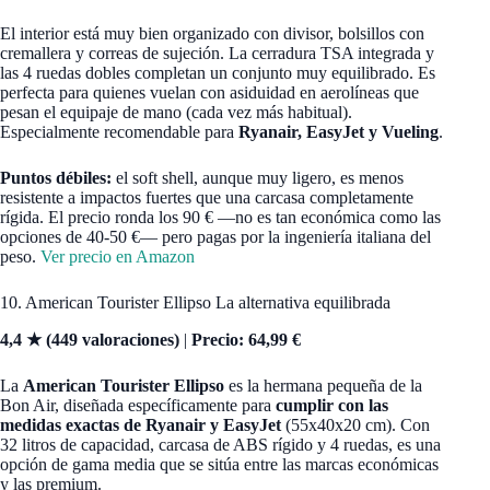
El interior está muy bien organizado con divisor, bolsillos con
cremallera y correas de sujeción. La cerradura TSA integrada y
las 4 ruedas dobles completan un conjunto muy equilibrado. Es
perfecta para quienes vuelan con asiduidad en aerolíneas que
pesan el equipaje de mano (cada vez más habitual).
Especialmente recomendable para
Ryanair, EasyJet y Vueling
.
Puntos débiles:
el soft shell, aunque muy ligero, es menos
resistente a impactos fuertes que una carcasa completamente
rígida. El precio ronda los 90 € —no es tan económica como las
opciones de 40-50 €— pero pagas por la ingeniería italiana del
peso.
Ver precio en Amazon
10. American Tourister Ellipso La alternativa equilibrada
4,4 ★ (449 valoraciones)
|
Precio: 64,99 €
La
American Tourister Ellipso
es la hermana pequeña de la
Bon Air, diseñada específicamente para
cumplir con las
medidas exactas de Ryanair y EasyJet
(55x40x20 cm). Con
32 litros de capacidad, carcasa de ABS rígido y 4 ruedas, es una
opción de gama media que se sitúa entre las marcas económicas
y las premium.