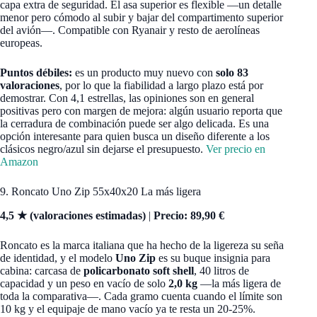
capa extra de seguridad. El asa superior es flexible —un detalle
menor pero cómodo al subir y bajar del compartimento superior
del avión—. Compatible con Ryanair y resto de aerolíneas
europeas.
Puntos débiles:
es un producto muy nuevo con
solo 83
valoraciones
, por lo que la fiabilidad a largo plazo está por
demostrar. Con 4,1 estrellas, las opiniones son en general
positivas pero con margen de mejora: algún usuario reporta que
la cerradura de combinación puede ser algo delicada. Es una
opción interesante para quien busca un diseño diferente a los
clásicos negro/azul sin dejarse el presupuesto.
Ver precio en
Amazon
9. Roncato Uno Zip 55x40x20 La más ligera
4,5 ★ (valoraciones estimadas)
|
Precio: 89,90 €
Roncato es la marca italiana que ha hecho de la ligereza su seña
de identidad, y el modelo
Uno Zip
es su buque insignia para
cabina: carcasa de
policarbonato soft shell
, 40 litros de
capacidad y un peso en vacío de solo
2,0 kg
—la más ligera de
toda la comparativa—. Cada gramo cuenta cuando el límite son
10 kg y el equipaje de mano vacío ya te resta un 20-25%.