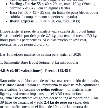
Vueling / Iberia
: 55 × 40 × 20 cm, máx. 10 kg (Vueling
permite 55x35x25 cm en algunas tarifas).
EasyJet
: 56 × 45 × 25 cm, sin límite de peso (debes poder
subirla al compartimento superior sin ayuda).
Iberia Express
: 55 × 40 × 20 cm, máx. 10 kg.
Importante
: el peso de la maleta vacía cuenta dentro del límite.
Busca modelos por debajo de
2,5 kg
para tener al menos 7,5 kg
libres para tus pertenencias. Si vuelas mucho en low cost,
prioriza las que pesan 2,0-2,3 kg.
Las 10 mejores maletas de cabina para viajar en 2026
1. Samsonite Base Boost Spinner S La más popular
4,6 ★ (9.491 valoraciones)
|
Precio: 115,48 €
Samsonite es el fabricante de maletas más reconocido del mundo,
y la
Base Boost Spinner S
representa su apuesta más equilibrada
para cabina. Su carcasa de
polipropileno
—un material más
ligero y resistente a impactos que el ABS convencional—
aguanta estoicamente los golpes del handling aeroportuario. Con
39 litros de capacidad y solo
2,4 kg de peso en vacío
, deja
margen suficiente para el límite de 10 kg de la mayoría de