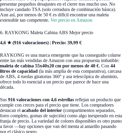
presentar pequeños desajustes en el cierre tras mucho uso. No
incluye candado TSA (solo cerradura de combinación básica).
Aun así, por menos de 50 € es difícil encontrar una maleta
extensible tan competente.
Ver precio en Amazon
6. RAYKONG Maleta Cabina ABS Mejor precio
4,6 ★ (916 valoraciones)
|
Precio: 39,99 €
RAYKONG es una marca emergente que ha conseguido colarse
entre las más vendidas de Amazon con una propuesta imbatible:
maleta de cabina 55x40x20 cm por menos de 40 €
. Con
44
litros de capacidad
(la más amplia de esta comparativa), carcasa
de ABS, 4 ruedas giratorias 360° y asa telescópica de aluminio,
ofrece todo lo esencial a un precio que parece de hace una
década.
Sus
916 valoraciones con 4,6 estrellas
reflejan un producto que
cumple con creces para el precio que tiene. Los compradores
destacan el
acabado del interior
(compartimentos separados,
forro completo, gomas de sujeción) como algo inesperado en esta
franja de precio. La variedad de colores disponibles es otro punto
a favor —hay opciones que van del menta al amarillo pasando
por el clásico negro.