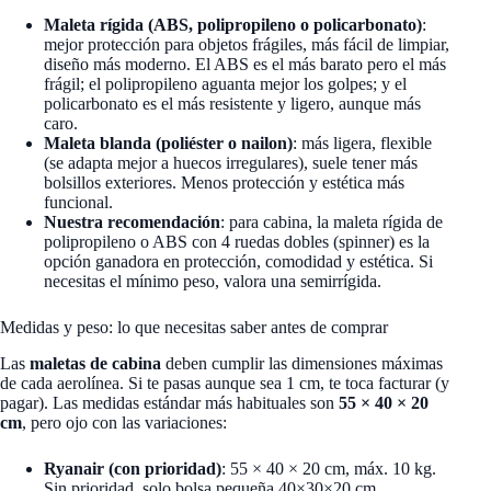
Maleta rígida (ABS, polipropileno o policarbonato)
:
mejor protección para objetos frágiles, más fácil de limpiar,
diseño más moderno. El ABS es el más barato pero el más
frágil; el polipropileno aguanta mejor los golpes; y el
policarbonato es el más resistente y ligero, aunque más
caro.
Maleta blanda (poliéster o nailon)
: más ligera, flexible
(se adapta mejor a huecos irregulares), suele tener más
bolsillos exteriores. Menos protección y estética más
funcional.
Nuestra recomendación
: para cabina, la maleta rígida de
polipropileno o ABS con 4 ruedas dobles (spinner) es la
opción ganadora en protección, comodidad y estética. Si
necesitas el mínimo peso, valora una semirrígida.
Medidas y peso: lo que necesitas saber antes de comprar
Las
maletas de cabina
deben cumplir las dimensiones máximas
de cada aerolínea. Si te pasas aunque sea 1 cm, te toca facturar (y
pagar). Las medidas estándar más habituales son
55 × 40 × 20
cm
, pero ojo con las variaciones:
Ryanair (con prioridad)
: 55 × 40 × 20 cm, máx. 10 kg.
Sin prioridad, solo bolsa pequeña 40×30×20 cm.