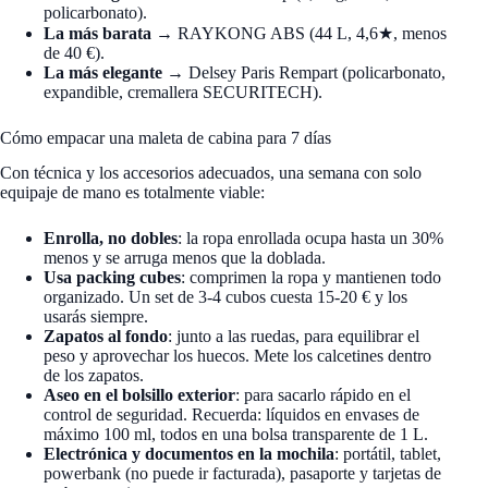
policarbonato).
La más barata
→ RAYKONG ABS (44 L, 4,6★, menos
de 40 €).
La más elegante
→ Delsey Paris Rempart (policarbonato,
expandible, cremallera SECURITECH).
Cómo empacar una maleta de cabina para 7 días
Con técnica y los accesorios adecuados, una semana con solo
equipaje de mano es totalmente viable:
Enrolla, no dobles
: la ropa enrollada ocupa hasta un 30%
menos y se arruga menos que la doblada.
Usa packing cubes
: comprimen la ropa y mantienen todo
organizado. Un set de 3-4 cubos cuesta 15-20 € y los
usarás siempre.
Zapatos al fondo
: junto a las ruedas, para equilibrar el
peso y aprovechar los huecos. Mete los calcetines dentro
de los zapatos.
Aseo en el bolsillo exterior
: para sacarlo rápido en el
control de seguridad. Recuerda: líquidos en envases de
máximo 100 ml, todos en una bolsa transparente de 1 L.
Electrónica y documentos en la mochila
: portátil, tablet,
powerbank (no puede ir facturada), pasaporte y tarjetas de