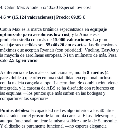
4. Cabin Max Anode 55x40x20 Especial low cost
4,6 ★ (15.124 valoraciones)
|
Precio: 69,95 €
Cabin Max es la marca británica especializada en
equipaje
optimizado para aerolíneas low cost
, y la Anode es su
producto estrella con más de
15.000 valoraciones
. La gran
ventaja: sus medidas son
55x40x20 cm exactos
, las dimensiones
máximas que aceptan Ryanair (con prioridad), Vueling, EasyJet y
la mayoría de aerolíneas europeas. Ni un milímetro de más. Pesa
solo
2,5 kg en vacío
.
A diferencia de las maletas tradicionales, monta
8 ruedas
(4
pares dobles) que ofrecen una estabilidad excepcional incluso
con la maleta cargada a tope. La cerradura de combinación viene
integrada, y la carcasa de ABS se ha diseñado con refuerzos en
las esquinas —los puntos que más sufren en las bodegas y
compartimentos superiores.
Puntos débiles:
la capacidad real es algo inferior a los 40 litros
declarados por el grosor de la propia carcasa. El asa telescópica,
aunque funcional, no tiene la misma solidez que la de Samsonite.
Y el diseño es puramente funcional —no esperes elegancia