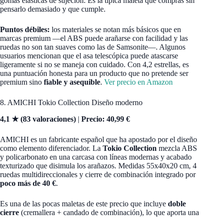
gomas elásticas de sujeción. Es la típica maleta que compras sin
pensarlo demasiado y que cumple.
Puntos débiles:
los materiales se notan más básicos que en
marcas premium —el ABS puede arañarse con facilidad y las
ruedas no son tan suaves como las de Samsonite—. Algunos
usuarios mencionan que el asa telescópica puede atascarse
ligeramente si no se maneja con cuidado. Con 4,2 estrellas, es
una puntuación honesta para un producto que no pretende ser
premium sino
fiable y asequible
.
Ver precio en Amazon
8. AMICHI Tokio Collection Diseño moderno
4,1 ★ (83 valoraciones)
|
Precio: 40,99 €
AMICHI es un fabricante español que ha apostado por el diseño
como elemento diferenciador. La
Tokio Collection
mezcla ABS
y policarbonato en una carcasa con líneas modernas y acabado
texturizado que disimula los arañazos. Medidas 55x40x20 cm, 4
ruedas multidireccionales y cierre de combinación integrado por
poco más de 40 €
.
Es una de las pocas maletas de este precio que incluye
doble
cierre
(cremallera + candado de combinación), lo que aporta una