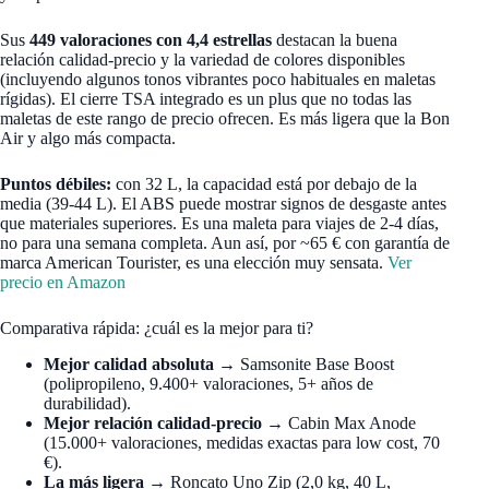
Sus
449 valoraciones con 4,4 estrellas
destacan la buena
relación calidad-precio y la variedad de colores disponibles
(incluyendo algunos tonos vibrantes poco habituales en maletas
rígidas). El cierre TSA integrado es un plus que no todas las
maletas de este rango de precio ofrecen. Es más ligera que la Bon
Air y algo más compacta.
Puntos débiles:
con 32 L, la capacidad está por debajo de la
media (39-44 L). El ABS puede mostrar signos de desgaste antes
que materiales superiores. Es una maleta para viajes de 2-4 días,
no para una semana completa. Aun así, por ~65 € con garantía de
marca American Tourister, es una elección muy sensata.
Ver
precio en Amazon
Comparativa rápida: ¿cuál es la mejor para ti?
Mejor calidad absoluta
→ Samsonite Base Boost
(polipropileno, 9.400+ valoraciones, 5+ años de
durabilidad).
Mejor relación calidad-precio
→ Cabin Max Anode
(15.000+ valoraciones, medidas exactas para low cost, 70
€).
La más ligera
→ Roncato Uno Zip (2,0 kg, 40 L,