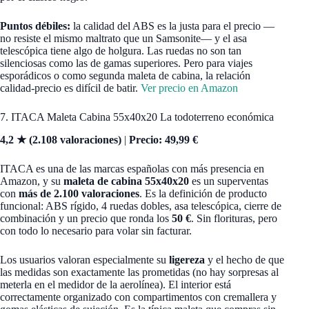
Puntos débiles:
la calidad del ABS es la justa para el precio —
no resiste el mismo maltrato que un Samsonite— y el asa
telescópica tiene algo de holgura. Las ruedas no son tan
silenciosas como las de gamas superiores. Pero para viajes
esporádicos o como segunda maleta de cabina, la relación
calidad-precio es difícil de batir.
Ver precio en Amazon
7. ITACA Maleta Cabina 55x40x20 La todoterreno económica
4,2 ★ (2.108 valoraciones)
|
Precio: 49,99 €
ITACA es una de las marcas españolas con más presencia en
Amazon, y su
maleta de cabina 55x40x20
es un superventas
con
más de 2.100 valoraciones
. Es la definición de producto
funcional: ABS rígido, 4 ruedas dobles, asa telescópica, cierre de
combinación y un precio que ronda los
50 €
. Sin florituras, pero
con todo lo necesario para volar sin facturar.
Los usuarios valoran especialmente su
ligereza
y el hecho de que
las medidas son exactamente las prometidas (no hay sorpresas al
meterla en el medidor de la aerolínea). El interior está
correctamente organizado con compartimentos con cremallera y