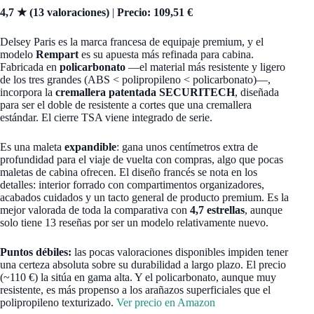
4,7 ★ (13 valoraciones)
|
Precio: 109,51 €
Delsey Paris es la marca francesa de equipaje premium, y el
modelo
Rempart
es su apuesta más refinada para cabina.
Fabricada en
policarbonato
—el material más resistente y ligero
de los tres grandes (ABS < polipropileno < policarbonato)—,
incorpora la
cremallera patentada SECURITECH
, diseñada
para ser el doble de resistente a cortes que una cremallera
estándar. El cierre TSA viene integrado de serie.
Es una maleta
expandible
: gana unos centímetros extra de
profundidad para el viaje de vuelta con compras, algo que pocas
maletas de cabina ofrecen. El diseño francés se nota en los
detalles: interior forrado con compartimentos organizadores,
acabados cuidados y un tacto general de producto premium. Es la
mejor valorada de toda la comparativa con
4,7 estrellas
, aunque
solo tiene 13 reseñas por ser un modelo relativamente nuevo.
Puntos débiles:
las pocas valoraciones disponibles impiden tener
una certeza absoluta sobre su durabilidad a largo plazo. El precio
(~110 €) la sitúa en gama alta. Y el policarbonato, aunque muy
resistente, es más propenso a los arañazos superficiales que el
polipropileno texturizado.
Ver precio en Amazon