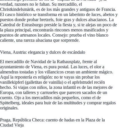
verdad, razones no le faltan. Su mercadillo, el
Christkindelsmärik, es de los más grandes y antiguos de Francia.
El casco histórico se transforma en un laberinto de luces, abetos y
puestos donde probar bretzels, foie gras y dulces alsacianos. La
Catedral de Estrasburgo preside la fiesta y, si te alejas un poco de
la plaza principal, encontrarás rincones menos masificados y
puestos de artesanos locales. Consejo: prueba el vino blanco
caliente, una rareza alsaciana que sorprende.
Viena, Austria: elegancia y dulces de escándalo
El mercadillo de Navidad de la Rathausplatz, frente al
ayuntamiento de Viena, es pura postal. Las luces, el olor a
almendras tostadas y los villancicos crean un ambiente mágico.
Aquí la repostería es religión: no te vayas sin probar los
vanillekipferl (galletitas de vainilla) o el apfelstrudel recién
hecho. Si viajas con niños, la zona infantil es de las mejores de
Europa, con talleres y carruseles que parecen sacados de un
cuento. Ojo a los mercadillos más pequeños, como el de
Spittelberg, ideales para huir de las multitudes y comprar regalos
originales.
Praga, República Checa: cuento de hadas en la Plaza de la
Ciudad Vieja