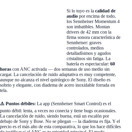
Si lo tuyo es la
calidad de
audio
por encima de todo,
los Sennheiser Momentum 4
son imbatibles. Montan
drivers de 42 mm con la
firma sonora característica de
Sennheiser: graves
controlados, medios
detalladísimos y agudos
cristalinos sin fatiga. La
batería es espectacular:
60
horas
con ANC activada — dos semanas de uso medio sin
cargar. La cancelación de ruido adaptativa es muy competente,
aunque no alcanza el nivel quirúrgico de Sony. El diseño es
sobrio y elegante, con diadema de acero inoxidable forrada en
tela.
⚠️ Puntos débiles:
La app (Sennheiser Smart Control) es el
punto débil: lenta, a veces no conecta y tiene bugs ocasionales.
La cancelación de ruido, siendo buena, está un escalón por
debajo de Sony y Bose. No se pliegan — la diadema es fija. Y el
precio es el más alto de esta comparativa, lo que los hace difíciles
de justificar si el ANC es tu prioridad principal. El modo