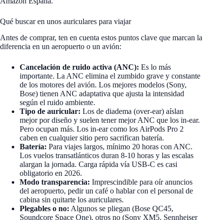
Amazon España.
Qué buscar en unos auriculares para viajar
Antes de comprar, ten en cuenta estos puntos clave que marcan la
diferencia en un aeropuerto o un avión:
Cancelación de ruido activa (ANC):
Es lo más
importante. La ANC elimina el zumbido grave y constante
de los motores del avión. Los mejores modelos (Sony,
Bose) tienen ANC adaptativa que ajusta la intensidad
según el ruido ambiente.
Tipo de auricular:
Los de diadema (over-ear) aíslan
mejor por diseño y suelen tener mejor ANC que los in-ear.
Pero ocupan más. Los in-ear como los AirPods Pro 2
caben en cualquier sitio pero sacrifican batería.
Batería:
Para viajes largos, mínimo 20 horas con ANC.
Los vuelos transatlánticos duran 8-10 horas y las escalas
alargan la jornada. Carga rápida vía USB-C es casi
obligatorio en 2026.
Modo transparencia:
Imprescindible para oír anuncios
del aeropuerto, pedir un café o hablar con el personal de
cabina sin quitarte los auriculares.
Plegables o no:
Algunos se pliegan (Bose QC45,
Soundcore Space One), otros no (Sony XM5, Sennheiser