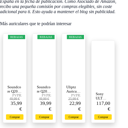
España en la fecha de publicación. Como Asociado de Amazon,
recibo una pequeña comisión por compras elegibles, sin coste
adicional para ti. Esto ayuda a mantener el blog sin publicidad.
Más auriculares que te podrían interesar
REBAJAS
REBAJAS
REBAJAS
Soundco
Soundco
Uliptz
re Q20i
re Q20i
Auricular
Sony
Cascos
PVPR:
Cascos
PVPR:
es
PVPR:
ULT
49,99 €
49,99 €
25,99 €
Bluetoot
Bluetoot
Inalámbr
35,99
39,99
22,99
WEAR -
117,00
h con
h con
icos
Kabellos
€
€
€
€
ANC
ANC
Bluetoot
e
Híbrida,
Híbrida,
h
Kopfhöre
Hi-Res,
Hi-Res,
Diadema,
Comprar
Comprar
Comprar
Comprar
r mit
40H
40H
65h de
Noise
Batería