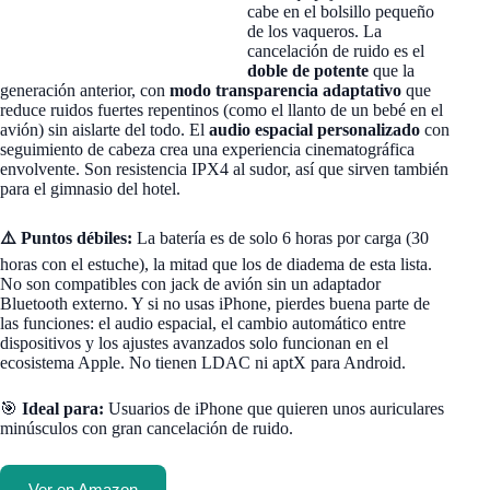
cabe en el bolsillo pequeño
de los vaqueros. La
cancelación de ruido es el
doble de potente
que la
generación anterior, con
modo transparencia adaptativo
que
reduce ruidos fuertes repentinos (como el llanto de un bebé en el
avión) sin aislarte del todo. El
audio espacial personalizado
con
seguimiento de cabeza crea una experiencia cinematográfica
envolvente. Son resistencia IPX4 al sudor, así que sirven también
para el gimnasio del hotel.
⚠️ Puntos débiles:
La batería es de solo 6 horas por carga (30
horas con el estuche), la mitad que los de diadema de esta lista.
No son compatibles con jack de avión sin un adaptador
Bluetooth externo. Y si no usas iPhone, pierdes buena parte de
las funciones: el audio espacial, el cambio automático entre
dispositivos y los ajustes avanzados solo funcionan en el
ecosistema Apple. No tienen LDAC ni aptX para Android.
🎯
Ideal para:
Usuarios de iPhone que quieren unos auriculares
minúsculos con gran cancelación de ruido.
Ver en Amazon