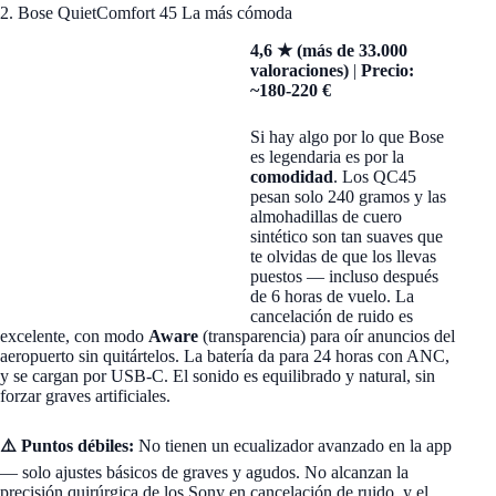
2. Bose QuietComfort 45 La más cómoda
4,6 ★ (más de 33.000
valoraciones)
|
Precio:
~180-220 €
Si hay algo por lo que Bose
es legendaria es por la
comodidad
. Los QC45
pesan solo 240 gramos y las
almohadillas de cuero
sintético son tan suaves que
te olvidas de que los llevas
puestos — incluso después
de 6 horas de vuelo. La
cancelación de ruido es
excelente, con modo
Aware
(transparencia) para oír anuncios del
aeropuerto sin quitártelos. La batería da para 24 horas con ANC,
y se cargan por USB-C. El sonido es equilibrado y natural, sin
forzar graves artificiales.
⚠️ Puntos débiles:
No tienen un ecualizador avanzado en la app
— solo ajustes básicos de graves y agudos. No alcanzan la
precisión quirúrgica de los Sony en cancelación de ruido, y el