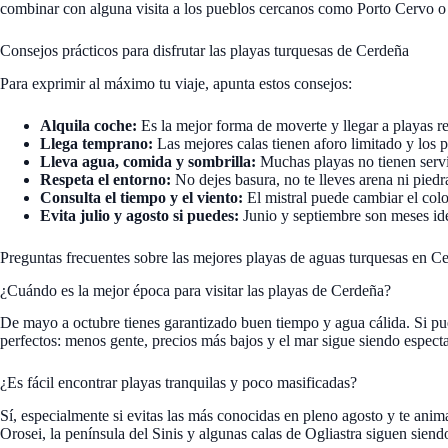
combinar con alguna visita a los pueblos cercanos como Porto Cervo o
Consejos prácticos para disfrutar las playas turquesas de Cerdeña
Para exprimir al máximo tu viaje, apunta estos consejos:
Alquila coche:
Es la mejor forma de moverte y llegar a playas r
Llega temprano:
Las mejores calas tienen aforo limitado y los p
Lleva agua, comida y sombrilla:
Muchas playas no tienen servi
Respeta el entorno:
No dejes basura, no te lleves arena ni piedra
Consulta el tiempo y el viento:
El mistral puede cambiar el color
Evita julio y agosto si puedes:
Junio y septiembre son meses idea
Preguntas frecuentes sobre las mejores playas de aguas turquesas en C
¿Cuándo es la mejor época para visitar las playas de Cerdeña?
De mayo a octubre tienes garantizado buen tiempo y agua cálida. Si pue
perfectos: menos gente, precios más bajos y el mar sigue siendo especta
¿Es fácil encontrar playas tranquilas y poco masificadas?
Sí, especialmente si evitas las más conocidas en pleno agosto y te ani
Orosei, la península del Sinis y algunas calas de Ogliastra siguen siend