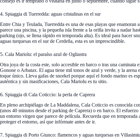
consejo es ir temprano o visitarla en junio o septiembre, cuando sigue 
4. Spiaggia di Tuerredda: aguas cristalinas en el sur
Entre Chia y Teulada, Tuerredda es una de esas playas que enamoran a p
parece una piscina, y la pequeña isla frente a la orilla invita a nadar ha
parking (ojo, se llena rápido en temporada alta). Es ideal para hacer sno
aguas turquesas en el sur de Cerdeña, esta es un imprescindible.
5. Cala Mariolu: el paraíso azul de Ogliastra
Otra joya de la costa este, solo accesible en barco o tras una caminata 
Gonone o Arbatax. El agua tiene mil tonos de azul y verde, y la arena e
toque único. Lleva gafas de snorkel porque aquí el fondo marino es esp
auténtica y sin masificaciones, Cala Mariolu es tu sitio.
6. Spiaggia di Cala Coticcio: la perla de Caprera
En pleno archipiélago de La Maddalena, Cala Coticcio es conocida com
(unos 40 minutos desde el parking de Caprera) o en barco. El esfuerzo 
un entorno virgen que parece de película. Recuerda que en temporada a
proteger el entorno, así que infórmate antes de ir.
7. Spiaggia di Porto Giunco: flamencos y aguas turquesas en Villasimi