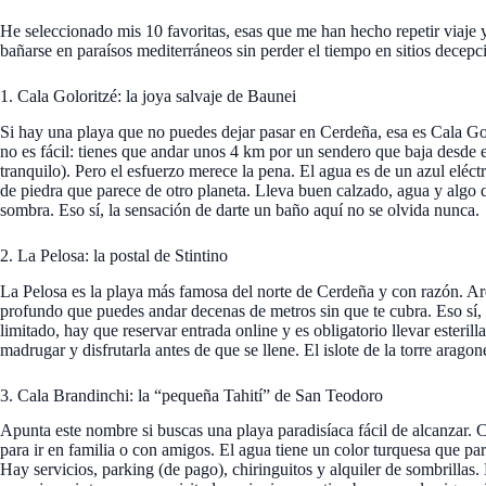
He seleccionado mis 10 favoritas, esas que me han hecho repetir viaje
bañarse en paraísos mediterráneos sin perder el tiempo en sitios decepc
1. Cala Goloritzé: la joya salvaje de Baunei
Si hay una playa que no puedes dejar pasar en Cerdeña, esa es Cala Go
no es fácil: tienes que andar unos 4 km por un sendero que baja desde e
tranquilo). Pero el esfuerzo merece la pena. El agua es de un azul eléctr
de piedra que parece de otro planeta. Lleva buen calzado, agua y algo d
sombra. Eso sí, la sensación de darte un baño aquí no se olvida nunca.
2. La Pelosa: la postal de Stintino
La Pelosa es la playa más famosa del norte de Cerdeña y con razón. Ar
profundo que puedes andar decenas de metros sin que te cubra. Eso sí, l
limitado, hay que reservar entrada online y es obligatorio llevar esteril
madrugar y disfrutarla antes de que se llene. El islote de la torre arago
3. Cala Brandinchi: la “pequeña Tahití” de San Teodoro
Apunta este nombre si buscas una playa paradisíaca fácil de alcanzar. C
para ir en familia o con amigos. El agua tiene un color turquesa que par
Hay servicios, parking (de pago), chiringuitos y alquiler de sombrillas. E