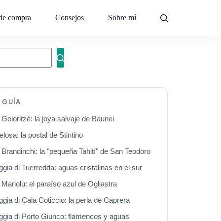
de compra
Consejos
Sobre mí
Contacto
A GUÍA
 Goloritzé: la joya salvaje de Baunei
elosa: la postal de Stintino
 Brandinchi: la "pequeña Tahití" de San Teodoro
ggia di Tuerredda: aguas cristalinas en el sur
 Mariolu: el paraíso azul de Ogliastra
ggia di Cala Coticcio: la perla de Caprera
aggia di Porto Giunco: flamencos y aguas