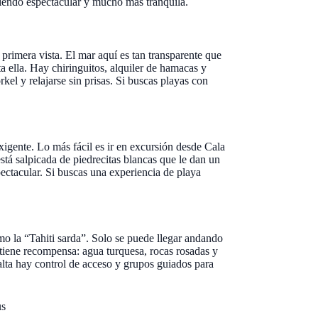
siendo espectacular y mucho más tranquila.
rimera vista. El mar aquí es tan transparente que
sta ella. Hay chiringuitos, alquiler de hamacas y
rkel y relajarse sin prisas. Si buscas playas con
exigente. Lo más fácil es ir en excursión desde Cala
stá salpicada de piedrecitas blancas que le dan un
ectacular. Si buscas una experiencia de playa
o la “Tahiti sarda”. Solo se puede llegar andando
tiene recompensa: agua turquesa, rocas rosadas y
lta hay control de acceso y grupos guiados para
us