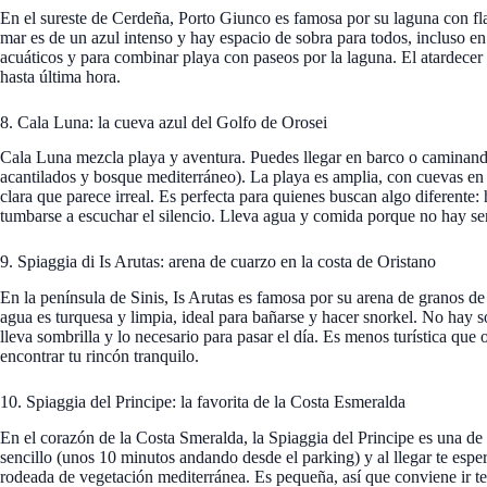
En el sureste de Cerdeña, Porto Giunco es famosa por su laguna con fl
mar es de un azul intenso y hay espacio de sobra para todos, incluso en 
acuáticos y para combinar playa con paseos por la laguna. El atardecer 
hasta última hora.
8. Cala Luna: la cueva azul del Golfo de Orosei
Cala Luna mezcla playa y aventura. Puedes llegar en barco o caminando
acantilados y bosque mediterráneo). La playa es amplia, con cuevas en l
clara que parece irreal. Es perfecta para quienes buscan algo diferente
tumbarse a escuchar el silencio. Lleva agua y comida porque no hay ser
9. Spiaggia di Is Arutas: arena de cuarzo en la costa de Oristano
En la península de Sinis, Is Arutas es famosa por su arena de granos de 
agua es turquesa y limpia, ideal para bañarse y hacer snorkel. No hay s
lleva sombrilla y lo necesario para pasar el día. Es menos turística que 
encontrar tu rincón tranquilo.
10. Spiaggia del Principe: la favorita de la Costa Esmeralda
En el corazón de la Costa Smeralda, la Spiaggia del Principe es una de 
sencillo (unos 10 minutos andando desde el parking) y al llegar te espe
rodeada de vegetación mediterránea. Es pequeña, así que conviene ir tem