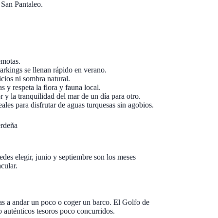
 San Pantaleo.
emotas.
arkings se llenan rápido en verano.
cios ni sombra natural.
s y respeta la flora y fauna local.
 y la tranquilidad del mar de un día para otro.
les para disfrutar de aguas turquesas sin agobios.
erdeña
des elegir, junio y septiembre son los meses
cular.
mas a andar un poco o coger un barco. El Golfo de
o auténticos tesoros poco concurridos.