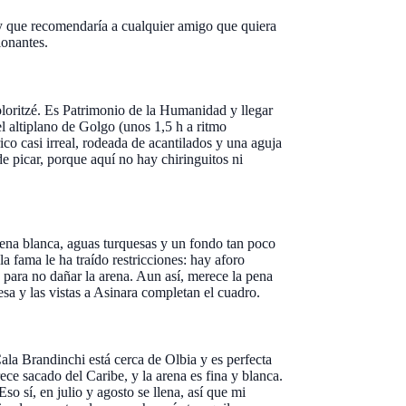
 y que recomendaría a cualquier amigo que quiera
ionantes.
loritzé. Es Patrimonio de la Humanidad y llegar
l altiplano de Golgo (unos 1,5 h a ritmo
ico casi irreal, rodeada de acantilados y una aguja
e picar, porque aquí no hay chiringuitos ni
ena blanca, aguas turquesas y un fondo tan poco
a fama le ha traído restricciones: hay aforo
la para no dañar la arena. Aun así, merece la pena
nesa y las vistas a Asinara completan el cuadro.
ala Brandinchi está cerca de Olbia y es perfecta
ece sacado del Caribe, y la arena es fina y blanca.
so sí, en julio y agosto se llena, así que mi