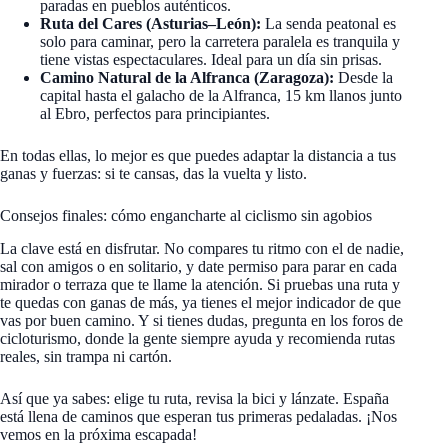
paradas en pueblos auténticos.
Ruta del Cares (Asturias–León):
La senda peatonal es
solo para caminar, pero la carretera paralela es tranquila y
tiene vistas espectaculares. Ideal para un día sin prisas.
Camino Natural de la Alfranca (Zaragoza):
Desde la
capital hasta el galacho de la Alfranca, 15 km llanos junto
al Ebro, perfectos para principiantes.
En todas ellas, lo mejor es que puedes adaptar la distancia a tus
ganas y fuerzas: si te cansas, das la vuelta y listo.
Consejos finales: cómo engancharte al ciclismo sin agobios
La clave está en disfrutar. No compares tu ritmo con el de nadie,
sal con amigos o en solitario, y date permiso para parar en cada
mirador o terraza que te llame la atención. Si pruebas una ruta y
te quedas con ganas de más, ya tienes el mejor indicador de que
vas por buen camino. Y si tienes dudas, pregunta en los foros de
cicloturismo, donde la gente siempre ayuda y recomienda rutas
reales, sin trampa ni cartón.
Así que ya sabes: elige tu ruta, revisa la bici y lánzate. España
está llena de caminos que esperan tus primeras pedaladas. ¡Nos
vemos en la próxima escapada!