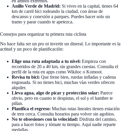
en ambos extremos.
Anillo Verde de Madrid:
Si vives en la capital, tienes 64
km de carril bici rodeando la ciudad, con áreas de
descanso y conexión a parques. Puedes hacer solo un
tramo y parar cuando te apetezca.
Consejos para organizar tu primera ruta ciclista
No hace falta ser un pro ni invertir un dineral. Lo importante es la
actitud y un poco de planificación:
Elige una ruta adaptada a tu nivel:
Empieza con
recorridos de 20 a 40 km, sin grandes cuestas. Consulta el
perfil de la ruta en apps como Wikiloc o Komoot.
Revisa tu bici:
Que frene bien, ruedas infladas y cadena
engrasada. Si no tienes bici, muchas vías verdes ofrecen
alquiler.
Lleva agua, algo de picar y protección solar:
Parece
obvio, pero en cuanto te despistas, el sol y el hambre te
pillan.
Planifica el regreso:
Muchas rutas lineales tienen estación
de tren cerca. Consulta horarios para volver sin agobios.
No te obsesiones con la velocidad:
Disfruta del camino,
para a hacer fotos y tómate tu tiempo. Aquí nadie reparte
medallas.