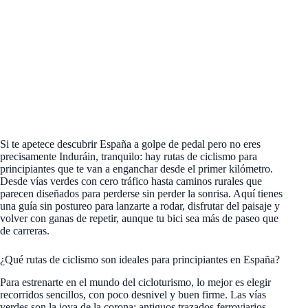
Si te apetece descubrir España a golpe de pedal pero no eres
precisamente Induráin, tranquilo: hay rutas de ciclismo para
principiantes que te van a enganchar desde el primer kilómetro.
Desde vías verdes con cero tráfico hasta caminos rurales que
parecen diseñados para perderse sin perder la sonrisa. Aquí tienes
una guía sin postureo para lanzarte a rodar, disfrutar del paisaje y
volver con ganas de repetir, aunque tu bici sea más de paseo que
de carreras.
¿Qué rutas de ciclismo son ideales para principiantes en España?
Para estrenarte en el mundo del cicloturismo, lo mejor es elegir
recorridos sencillos, con poco desnivel y buen firme. Las vías
verdes son la joya de la corona: antiguos trazados ferroviarios