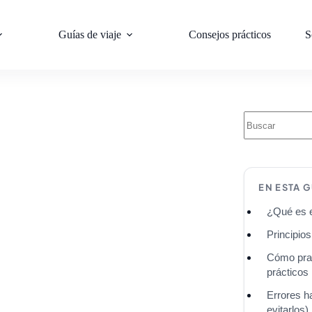
Guías de viaje
Consejos prácticos
S
EN ESTA G
¿Qué es e
Principio
Cómo prac
prácticos
Errores h
evitarlos)