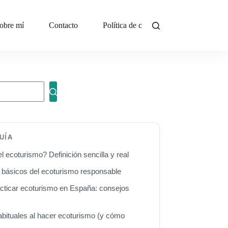
obre mí
Contacto
Política de cookies (UE)
UÍA
l ecoturismo? Definición sencilla y real
s básicos del ecoturismo responsable
ticar ecoturismo en España: consejos
abituales al hacer ecoturismo (y cómo