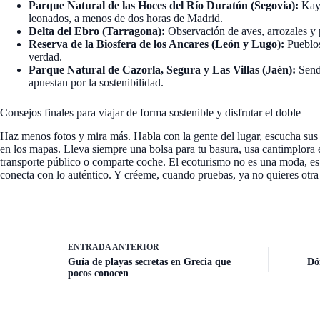
Parque Natural de las Hoces del Río Duratón (Segovia):
Kaya
leonados, a menos de dos horas de Madrid.
Delta del Ebro (Tarragona):
Observación de aves, arrozales y p
Reserva de la Biosfera de los Ancares (León y Lugo):
Pueblos
verdad.
Parque Natural de Cazorla, Segura y Las Villas (Jaén):
Sende
apuestan por la sostenibilidad.
Consejos finales para viajar de forma sostenible y disfrutar el doble
Haz menos fotos y mira más. Habla con la gente del lugar, escucha sus h
en los mapas. Lleva siempre una bolsa para tu basura, usa cantimplora e
transporte público o comparte coche. El ecoturismo no es una moda, es 
conecta con lo auténtico. Y créeme, cuando pruebas, ya no quieres otra
ENTRADA
ANTERIOR
Guía de playas secretas en Grecia que
Dó
pocos conocen