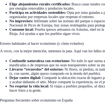
Elige alojamientos rurales certificados:
Busca casas rurales co
por energías renovables y productos locales.
Participa en actividades sostenibles:
Opta por rutas guiadas a p
organizadas por empresas locales que respetan el entorno.
No improvises:
Infórmate sobre las normas del parque o espacio 
Nacional de Picos de Europa, hay zonas restringidas para protege
Consume local:
Prueba quesos artesanos en Asturias, miel en la
Rioja. Así ayudas a que los pueblos sigan vivos.
Errores habituales al hacer ecoturismo (y cómo evitarlos)
A veces, con la mejor intención, metemos la pata. Aquí van los fallos
Confundir naturaleza con ecoturismo:
No todo lo que suena a
masificadas o de empresas que no sean transparentes sobre su im
Llevarse “recuerdos” del entorno:
Ni flores, ni piedras, ni na
(y, con suerte, algún queso comprado en la tienda del pueblo).
Dejar rastro digital:
Compartir la ubicación exacta de lugares 
y acabar dañando el sitio. Mejor comparte la experiencia, no el
No respetar la vida local:
Si viajas a pueblos pequeños, sé discr
hacer fotos a la gente.
Preguntas frecuentes sobre ecoturismo en España