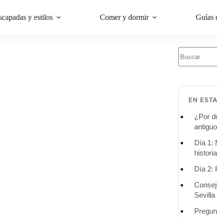
scapadas y estilos
Comer y dormir
Guías 
EN EST
¿Por d
antiguo
Día 1:
histori
Día 2:
Consejo
Sevilla
Pregunt