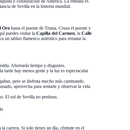
quista y colonización de América. La entrada es
tancia de Sevilla en la historia mundial.
l Oro
hasta el puente de Triana. Cruza el puente y
quí puedes visitar la
Capilla del Carmen
, la
Calle
usca un tablao flamenco auténtico para rematar la
iralda. Ahorrarás tiempo y disgustos.
la tarde hay menos gente y la luz es espectacular
 engañan, pero se disfruta mucho más caminando.
pausado, aprovecha para sentarte y observar la vida
o. El sol de Sevilla no perdona.
la
 la carrera. Si solo tienes un día, céntrate en el