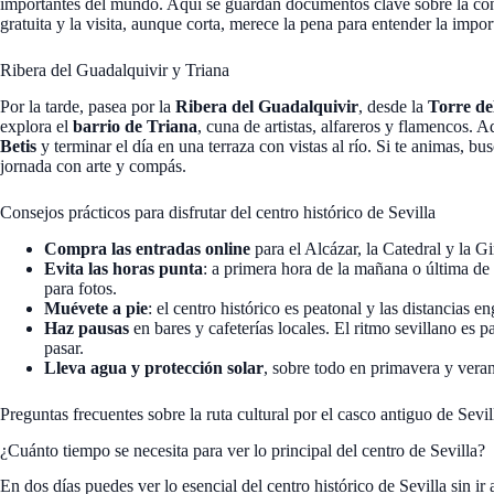
importantes del mundo. Aquí se guardan documentos clave sobre la con
gratuita y la visita, aunque corta, merece la pena para entender la impor
Ribera del Guadalquivir y Triana
Por la tarde, pasea por la
Ribera del Guadalquivir
, desde la
Torre de
explora el
barrio de Triana
, cuna de artistas, alfareros y flamencos. A
Betis
y terminar el día en una terraza con vistas al río. Si te animas, b
jornada con arte y compás.
Consejos prácticos para disfrutar del centro histórico de Sevilla
Compra las entradas online
para el Alcázar, la Catedral y la G
Evita las horas punta
: a primera hora de la mañana o última de 
para fotos.
Muévete a pie
: el centro histórico es peatonal y las distancias
Haz pausas
en bares y cafeterías locales. El ritmo sevillano es 
pasar.
Lleva agua y protección solar
, sobre todo en primavera y veran
Preguntas frecuentes sobre la ruta cultural por el casco antiguo de Sevil
¿Cuánto tiempo se necesita para ver lo principal del centro de Sevilla?
En dos días puedes ver lo esencial del centro histórico de Sevilla sin ir a