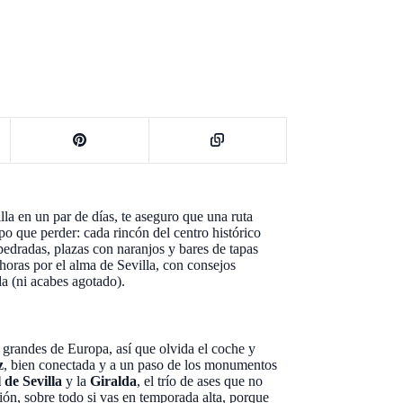
lla en un par de días, te aseguro que una ruta
po que perder: cada rincón del centro histórico
mpedradas, plazas con naranjos y bares de tapas
oras por el alma de Sevilla, con consejos
da (ni acabes agotado).
s grandes de Europa, así que olvida el coche y
z
, bien conectada y a un paso de los monumentos
 de Sevilla
y la
Giralda
, el trío de ases que no
ción, sobre todo si vas en temporada alta, porque