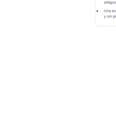
antiguo
Una esc
y sin p