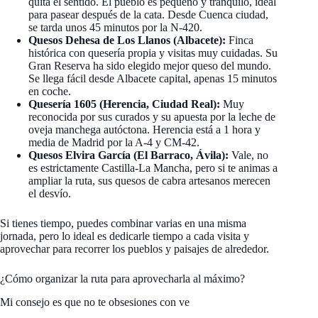
quita el sentido. El pueblo es pequeño y tranquilo, ideal
para pasear después de la cata. Desde Cuenca ciudad,
se tarda unos 45 minutos por la N-420.
Quesos Dehesa de Los Llanos (Albacete):
Finca
histórica con quesería propia y visitas muy cuidadas. Su
Gran Reserva ha sido elegido mejor queso del mundo.
Se llega fácil desde Albacete capital, apenas 15 minutos
en coche.
Quesería 1605 (Herencia, Ciudad Real):
Muy
reconocida por sus curados y su apuesta por la leche de
oveja manchega autóctona. Herencia está a 1 hora y
media de Madrid por la A-4 y CM-42.
Quesos Elvira García (El Barraco, Ávila):
Vale, no
es estrictamente Castilla-La Mancha, pero si te animas a
ampliar la ruta, sus quesos de cabra artesanos merecen
el desvío.
Si tienes tiempo, puedes combinar varias en una misma
jornada, pero lo ideal es dedicarle tiempo a cada visita y
aprovechar para recorrer los pueblos y paisajes de alrededor.
¿Cómo organizar la ruta para aprovecharla al máximo?
Mi consejo es que no te obsesiones con ve