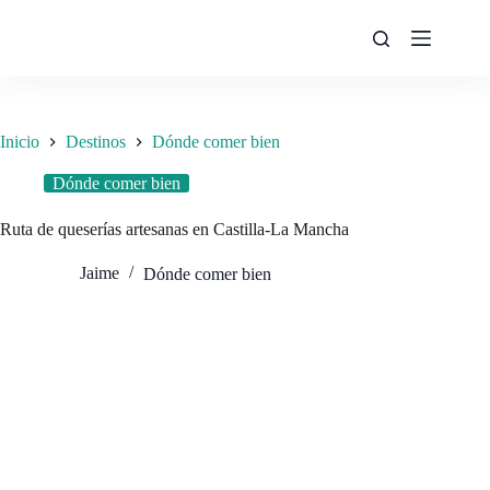
Saltar
al
contenido
Inicio
Destinos
Dónde comer bien
Dónde comer bien
Ruta de queserías artesanas en Castilla‑La Mancha
Jaime
Dónde comer bien