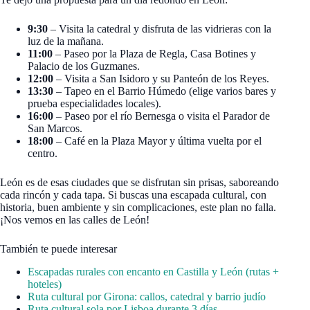
9:30
– Visita la catedral y disfruta de las vidrieras con la
luz de la mañana.
11:00
– Paseo por la Plaza de Regla, Casa Botines y
Palacio de los Guzmanes.
12:00
– Visita a San Isidoro y su Panteón de los Reyes.
13:30
– Tapeo en el Barrio Húmedo (elige varios bares y
prueba especialidades locales).
16:00
– Paseo por el río Bernesga o visita el Parador de
San Marcos.
18:00
– Café en la Plaza Mayor y última vuelta por el
centro.
León es de esas ciudades que se disfrutan sin prisas, saboreando
cada rincón y cada tapa. Si buscas una escapada cultural, con
historia, buen ambiente y sin complicaciones, este plan no falla.
¡Nos vemos en las calles de León!
También te puede interesar
Escapadas rurales con encanto en Castilla y León (rutas +
hoteles)
Ruta cultural por Girona: callos, catedral y barrio judío
Ruta cultural sola por Lisboa durante 3 días