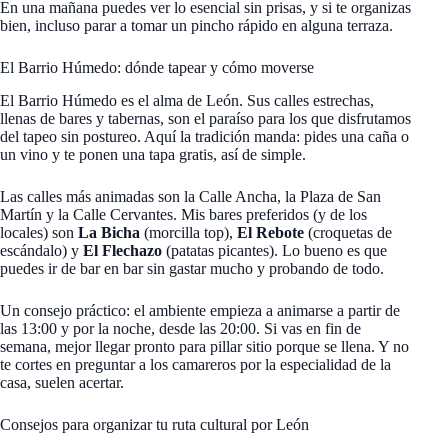
En una mañana puedes ver lo esencial sin prisas, y si te organizas
bien, incluso parar a tomar un pincho rápido en alguna terraza.
El Barrio Húmedo: dónde tapear y cómo moverse
El Barrio Húmedo es el alma de León. Sus calles estrechas,
llenas de bares y tabernas, son el paraíso para los que disfrutamos
del tapeo sin postureo. Aquí la tradición manda: pides una caña o
un vino y te ponen una tapa gratis, así de simple.
Las calles más animadas son la Calle Ancha, la Plaza de San
Martín y la Calle Cervantes. Mis bares preferidos (y de los
locales) son
La Bicha
(morcilla top),
El Rebote
(croquetas de
escándalo) y
El Flechazo
(patatas picantes). Lo bueno es que
puedes ir de bar en bar sin gastar mucho y probando de todo.
Un consejo práctico: el ambiente empieza a animarse a partir de
las 13:00 y por la noche, desde las 20:00. Si vas en fin de
semana, mejor llegar pronto para pillar sitio porque se llena. Y no
te cortes en preguntar a los camareros por la especialidad de la
casa, suelen acertar.
Consejos para organizar tu ruta cultural por León