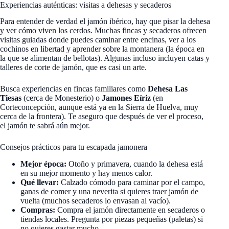
Experiencias auténticas: visitas a dehesas y secaderos
Para entender de verdad el jamón ibérico, hay que pisar la dehesa
y ver cómo viven los cerdos. Muchas fincas y secaderos ofrecen
visitas guiadas donde puedes caminar entre encinas, ver a los
cochinos en libertad y aprender sobre la montanera (la época en
la que se alimentan de bellotas). Algunas incluso incluyen catas y
talleres de corte de jamón, que es casi un arte.
Busca experiencias en fincas familiares como
Dehesa Las
Tiesas
(cerca de Monesterio) o
Jamones Eíriz
(en
Corteconcepción, aunque está ya en la Sierra de Huelva, muy
cerca de la frontera). Te aseguro que después de ver el proceso,
el jamón te sabrá aún mejor.
Consejos prácticos para tu escapada jamonera
Mejor época:
Otoño y primavera, cuando la dehesa está
en su mejor momento y hay menos calor.
Qué llevar:
Calzado cómodo para caminar por el campo,
ganas de comer y una neverita si quieres traer jamón de
vuelta (muchos secaderos lo envasan al vacío).
Compras:
Compra el jamón directamente en secaderos o
tiendas locales. Pregunta por piezas pequeñas (paletas) si
no quieres gastar mucho.