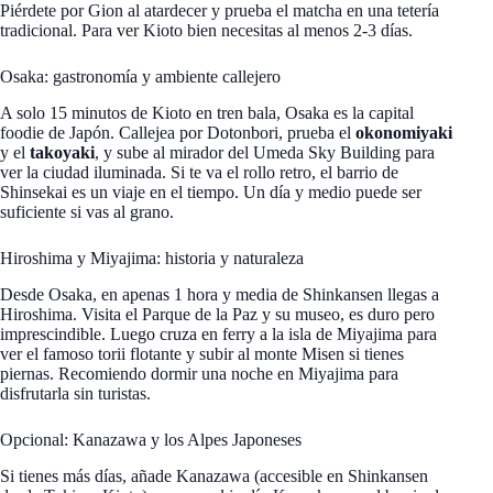
Piérdete por Gion al atardecer y prueba el matcha en una tetería
tradicional. Para ver Kioto bien necesitas al menos 2-3 días.
Osaka: gastronomía y ambiente callejero
A solo 15 minutos de Kioto en tren bala, Osaka es la capital
foodie de Japón. Callejea por Dotonbori, prueba el
okonomiyaki
y el
takoyaki
, y sube al mirador del Umeda Sky Building para
ver la ciudad iluminada. Si te va el rollo retro, el barrio de
Shinsekai es un viaje en el tiempo. Un día y medio puede ser
suficiente si vas al grano.
Hiroshima y Miyajima: historia y naturaleza
Desde Osaka, en apenas 1 hora y media de Shinkansen llegas a
Hiroshima. Visita el Parque de la Paz y su museo, es duro pero
imprescindible. Luego cruza en ferry a la isla de Miyajima para
ver el famoso torii flotante y subir al monte Misen si tienes
piernas. Recomiendo dormir una noche en Miyajima para
disfrutarla sin turistas.
Opcional: Kanazawa y los Alpes Japoneses
Si tienes más días, añade Kanazawa (accesible en Shinkansen