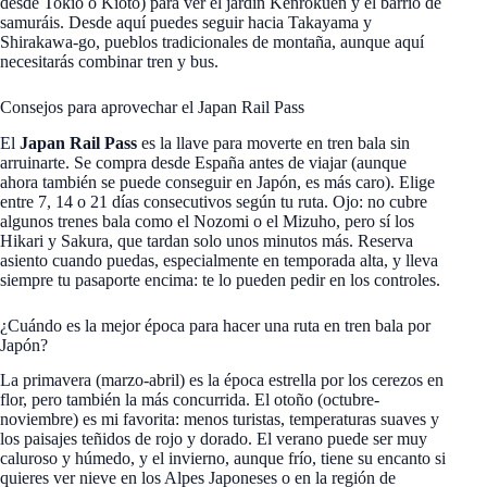
desde Tokio o Kioto) para ver el jardín Kenrokuen y el barrio de
samuráis. Desde aquí puedes seguir hacia Takayama y
Shirakawa-go, pueblos tradicionales de montaña, aunque aquí
necesitarás combinar tren y bus.
Consejos para aprovechar el Japan Rail Pass
El
Japan Rail Pass
es la llave para moverte en tren bala sin
arruinarte. Se compra desde España antes de viajar (aunque
ahora también se puede conseguir en Japón, es más caro). Elige
entre 7, 14 o 21 días consecutivos según tu ruta. Ojo: no cubre
algunos trenes bala como el Nozomi o el Mizuho, pero sí los
Hikari y Sakura, que tardan solo unos minutos más. Reserva
asiento cuando puedas, especialmente en temporada alta, y lleva
siempre tu pasaporte encima: te lo pueden pedir en los controles.
¿Cuándo es la mejor época para hacer una ruta en tren bala por
Japón?
La primavera (marzo-abril) es la época estrella por los cerezos en
flor, pero también la más concurrida. El otoño (octubre-
noviembre) es mi favorita: menos turistas, temperaturas suaves y
los paisajes teñidos de rojo y dorado. El verano puede ser muy
caluroso y húmedo, y el invierno, aunque frío, tiene su encanto si
quieres ver nieve en los Alpes Japoneses o en la región de