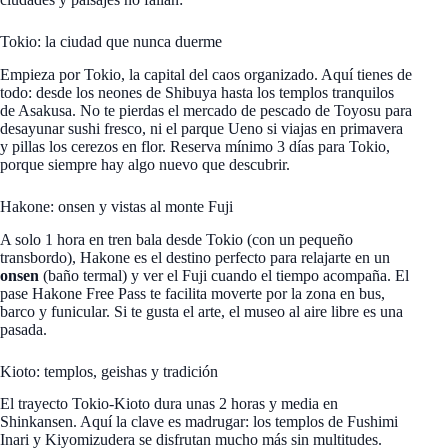
Tokio: la ciudad que nunca duerme
Empieza por Tokio, la capital del caos organizado. Aquí tienes de
todo: desde los neones de Shibuya hasta los templos tranquilos
de Asakusa. No te pierdas el mercado de pescado de Toyosu para
desayunar sushi fresco, ni el parque Ueno si viajas en primavera
y pillas los cerezos en flor. Reserva mínimo 3 días para Tokio,
porque siempre hay algo nuevo que descubrir.
Hakone: onsen y vistas al monte Fuji
A solo 1 hora en tren bala desde Tokio (con un pequeño
transbordo), Hakone es el destino perfecto para relajarte en un
onsen
(baño termal) y ver el Fuji cuando el tiempo acompaña. El
pase Hakone Free Pass te facilita moverte por la zona en bus,
barco y funicular. Si te gusta el arte, el museo al aire libre es una
pasada.
Kioto: templos, geishas y tradición
El trayecto Tokio-Kioto dura unas 2 horas y media en
Shinkansen. Aquí la clave es madrugar: los templos de Fushimi
Inari y Kiyomizudera se disfrutan mucho más sin multitudes.