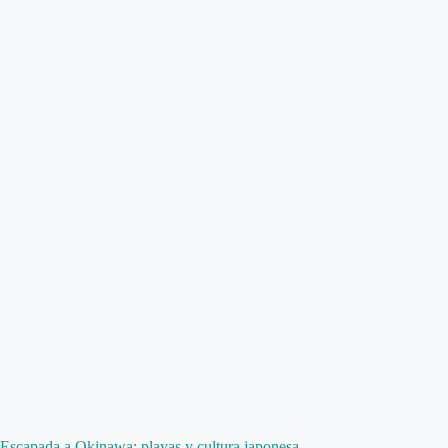
Escapada a Okinawa: playas y cultura japonesa