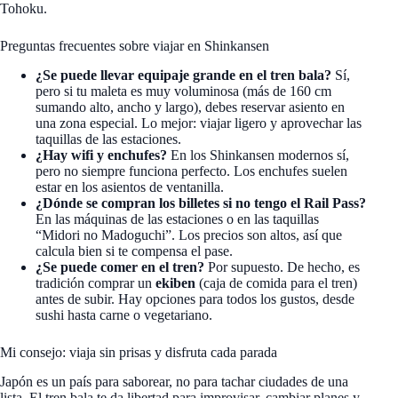
Tohoku.
Preguntas frecuentes sobre viajar en Shinkansen
¿Se puede llevar equipaje grande en el tren bala?
Sí,
pero si tu maleta es muy voluminosa (más de 160 cm
sumando alto, ancho y largo), debes reservar asiento en
una zona especial. Lo mejor: viajar ligero y aprovechar las
taquillas de las estaciones.
¿Hay wifi y enchufes?
En los Shinkansen modernos sí,
pero no siempre funciona perfecto. Los enchufes suelen
estar en los asientos de ventanilla.
¿Dónde se compran los billetes si no tengo el Rail Pass?
En las máquinas de las estaciones o en las taquillas
“Midori no Madoguchi”. Los precios son altos, así que
calcula bien si te compensa el pase.
¿Se puede comer en el tren?
Por supuesto. De hecho, es
tradición comprar un
ekiben
(caja de comida para el tren)
antes de subir. Hay opciones para todos los gustos, desde
sushi hasta carne o vegetariano.
Mi consejo: viaja sin prisas y disfruta cada parada
Japón es un país para saborear, no para tachar ciudades de una
lista. El tren bala te da libertad para improvisar, cambiar planes y