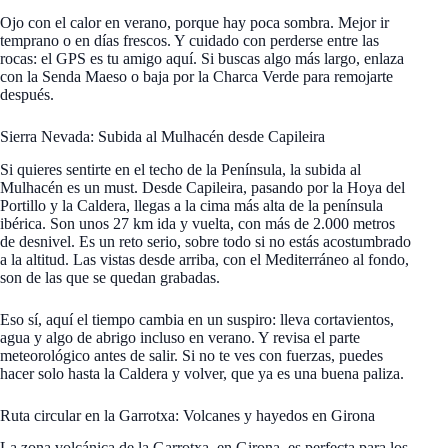
Ojo con el calor en verano, porque hay poca sombra. Mejor ir
temprano o en días frescos. Y cuidado con perderse entre las
rocas: el GPS es tu amigo aquí. Si buscas algo más largo, enlaza
con la Senda Maeso o baja por la Charca Verde para remojarte
después.
Sierra Nevada: Subida al Mulhacén desde Capileira
Si quieres sentirte en el techo de la Península, la subida al
Mulhacén es un must. Desde Capileira, pasando por la Hoya del
Portillo y la Caldera, llegas a la cima más alta de la península
ibérica. Son unos 27 km ida y vuelta, con más de 2.000 metros
de desnivel. Es un reto serio, sobre todo si no estás acostumbrado
a la altitud. Las vistas desde arriba, con el Mediterráneo al fondo,
son de las que se quedan grabadas.
Eso sí, aquí el tiempo cambia en un suspiro: lleva cortavientos,
agua y algo de abrigo incluso en verano. Y revisa el parte
meteorológico antes de salir. Si no te ves con fuerzas, puedes
hacer solo hasta la Caldera y volver, que ya es una buena paliza.
Ruta circular en la Garrotxa: Volcanes y hayedos en Girona
La zona volcánica de la Garrotxa, en Girona, es perfecta para los