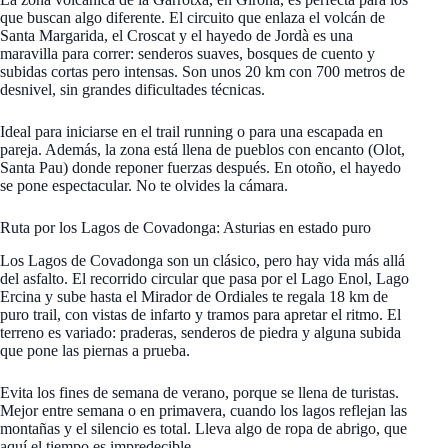
que buscan algo diferente. El circuito que enlaza el volcán de
Santa Margarida, el Croscat y el hayedo de Jordà es una
maravilla para correr: senderos suaves, bosques de cuento y
subidas cortas pero intensas. Son unos 20 km con 700 metros de
desnivel, sin grandes dificultades técnicas.
Ideal para iniciarse en el trail running o para una escapada en
pareja. Además, la zona está llena de pueblos con encanto (Olot,
Santa Pau) donde reponer fuerzas después. En otoño, el hayedo
se pone espectacular. No te olvides la cámara.
Ruta por los Lagos de Covadonga: Asturias en estado puro
Los Lagos de Covadonga son un clásico, pero hay vida más allá
del asfalto. El recorrido circular que pasa por el Lago Enol, Lago
Ercina y sube hasta el Mirador de Ordiales te regala 18 km de
puro trail, con vistas de infarto y tramos para apretar el ritmo. El
terreno es variado: praderas, senderos de piedra y alguna subida
que pone las piernas a prueba.
Evita los fines de semana de verano, porque se llena de turistas.
Mejor entre semana o en primavera, cuando los lagos reflejan las
montañas y el silencio es total. Lleva algo de ropa de abrigo, que
aquí el tiempo es impredecible.