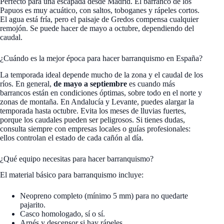
Perfecto para una escapada desde Madrid. El barranco de los
Papuos es muy acuático, con saltos, toboganes y rápeles cortos.
El agua está fría, pero el paisaje de Gredos compensa cualquier
remojón. Se puede hacer de mayo a octubre, dependiendo del
caudal.
¿Cuándo es la mejor época para hacer barranquismo en España?
La temporada ideal depende mucho de la zona y el caudal de los
ríos. En general,
de mayo a septiembre
es cuando más
barrancos están en condiciones óptimas, sobre todo en el norte y
zonas de montaña. En Andalucía y Levante, puedes alargar la
temporada hasta octubre. Evita los meses de lluvias fuertes,
porque los caudales pueden ser peligrosos. Si tienes dudas,
consulta siempre con empresas locales o guías profesionales:
ellos controlan el estado de cada cañón al día.
¿Qué equipo necesitas para hacer barranquismo?
El material básico para barranquismo incluye:
Neopreno completo (mínimo 5 mm) para no quedarte
pajarito.
Casco homologado, sí o sí.
Arnés y descensor si hay rápeles.