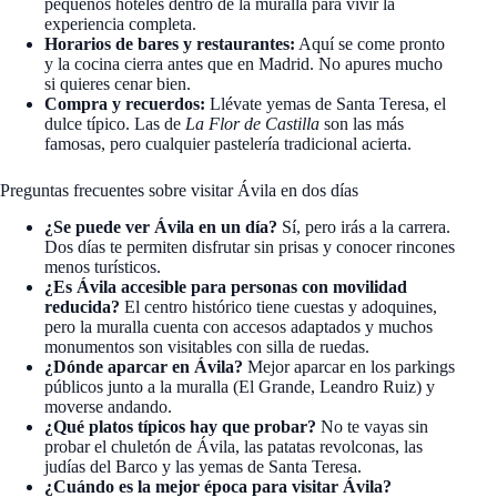
pequeños hoteles dentro de la muralla para vivir la
experiencia completa.
Horarios de bares y restaurantes:
Aquí se come pronto
y la cocina cierra antes que en Madrid. No apures mucho
si quieres cenar bien.
Compra y recuerdos:
Llévate yemas de Santa Teresa, el
dulce típico. Las de
La Flor de Castilla
son las más
famosas, pero cualquier pastelería tradicional acierta.
Preguntas frecuentes sobre visitar Ávila en dos días
¿Se puede ver Ávila en un día?
Sí, pero irás a la carrera.
Dos días te permiten disfrutar sin prisas y conocer rincones
menos turísticos.
¿Es Ávila accesible para personas con movilidad
reducida?
El centro histórico tiene cuestas y adoquines,
pero la muralla cuenta con accesos adaptados y muchos
monumentos son visitables con silla de ruedas.
¿Dónde aparcar en Ávila?
Mejor aparcar en los parkings
públicos junto a la muralla (El Grande, Leandro Ruiz) y
moverse andando.
¿Qué platos típicos hay que probar?
No te vayas sin
probar el chuletón de Ávila, las patatas revolconas, las
judías del Barco y las yemas de Santa Teresa.
¿Cuándo es la mejor época para visitar Ávila?