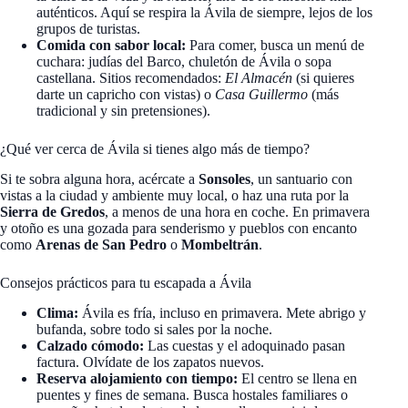
auténticos. Aquí se respira la Ávila de siempre, lejos de los
grupos de turistas.
Comida con sabor local:
Para comer, busca un menú de
cuchara: judías del Barco, chuletón de Ávila o sopa
castellana. Sitios recomendados:
El Almacén
(si quieres
darte un capricho con vistas) o
Casa Guillermo
(más
tradicional y sin pretensiones).
¿Qué ver cerca de Ávila si tienes algo más de tiempo?
Si te sobra alguna hora, acércate a
Sonsoles
, un santuario con
vistas a la ciudad y ambiente muy local, o haz una ruta por la
Sierra de Gredos
, a menos de una hora en coche. En primavera
y otoño es una gozada para senderismo y pueblos con encanto
como
Arenas de San Pedro
o
Mombeltrán
.
Consejos prácticos para tu escapada a Ávila
Clima:
Ávila es fría, incluso en primavera. Mete abrigo y
bufanda, sobre todo si sales por la noche.
Calzado cómodo:
Las cuestas y el adoquinado pasan
factura. Olvídate de los zapatos nuevos.
Reserva alojamiento con tiempo:
El centro se llena en
puentes y fines de semana. Busca hostales familiares o