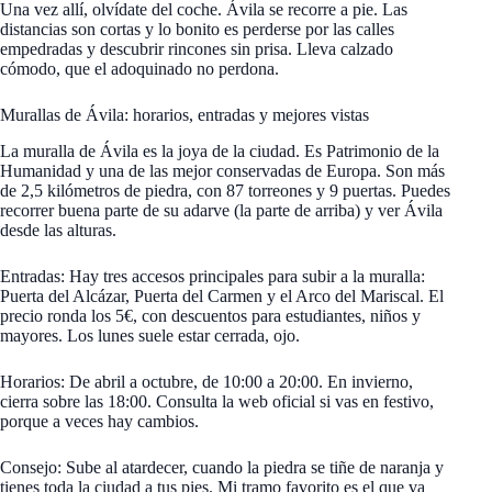
Una vez allí, olvídate del coche. Ávila se recorre a pie. Las
distancias son cortas y lo bonito es perderse por las calles
empedradas y descubrir rincones sin prisa. Lleva calzado
cómodo, que el adoquinado no perdona.
Murallas de Ávila: horarios, entradas y mejores vistas
La muralla de Ávila es la joya de la ciudad. Es Patrimonio de la
Humanidad y una de las mejor conservadas de Europa. Son más
de 2,5 kilómetros de piedra, con 87 torreones y 9 puertas. Puedes
recorrer buena parte de su adarve (la parte de arriba) y ver Ávila
desde las alturas.
Entradas: Hay tres accesos principales para subir a la muralla:
Puerta del Alcázar, Puerta del Carmen y el Arco del Mariscal. El
precio ronda los 5€, con descuentos para estudiantes, niños y
mayores. Los lunes suele estar cerrada, ojo.
Horarios: De abril a octubre, de 10:00 a 20:00. En invierno,
cierra sobre las 18:00. Consulta la web oficial si vas en festivo,
porque a veces hay cambios.
Consejo: Sube al atardecer, cuando la piedra se tiñe de naranja y
tienes toda la ciudad a tus pies. Mi tramo favorito es el que va