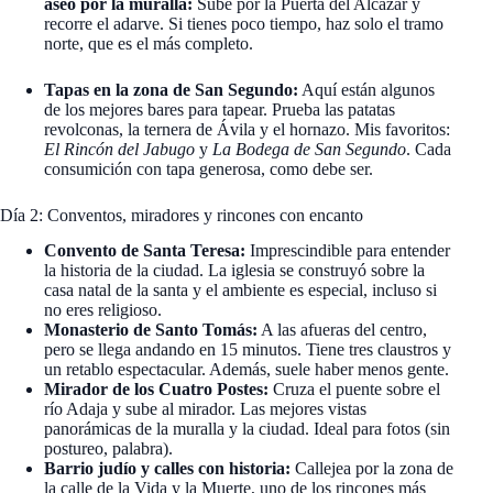
aseo por la muralla:
Sube por la Puerta del Alcázar y
recorre el adarve. Si tienes poco tiempo, haz solo el tramo
norte, que es el más completo.
Tapas en la zona de San Segundo:
Aquí están algunos
de los mejores bares para tapear. Prueba las patatas
revolconas, la ternera de Ávila y el hornazo. Mis favoritos:
El Rincón del Jabugo
y
La Bodega de San Segundo
. Cada
consumición con tapa generosa, como debe ser.
Día 2: Conventos, miradores y rincones con encanto
Convento de Santa Teresa:
Imprescindible para entender
la historia de la ciudad. La iglesia se construyó sobre la
casa natal de la santa y el ambiente es especial, incluso si
no eres religioso.
Monasterio de Santo Tomás:
A las afueras del centro,
pero se llega andando en 15 minutos. Tiene tres claustros y
un retablo espectacular. Además, suele haber menos gente.
Mirador de los Cuatro Postes:
Cruza el puente sobre el
río Adaja y sube al mirador. Las mejores vistas
panorámicas de la muralla y la ciudad. Ideal para fotos (sin
postureo, palabra).
Barrio judío y calles con historia:
Callejea por la zona de
la calle de la Vida y la Muerte, uno de los rincones más